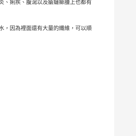
炎、痢疾、腹瀉以及瘡癰癤腫上也都有
水，因為裡面還有大量的纖維，可以順