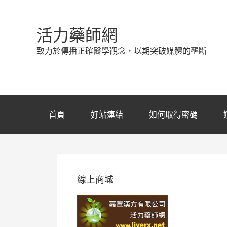
活力藥師網
致力於傳播正確醫學觀念，以期突破媒體的壟斷
首頁
好站連結
如何取得密碼
線上商城