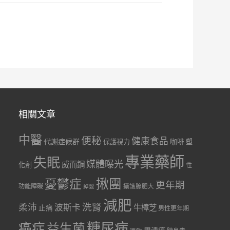
相關文章
中醫
便秘
健康食品
代謝症候群
咖啡
保護視力
塑
專業藥師
失眠
媒體曝光
威而鋼
化劑
性
憂鬱症
揪團
更年期
功能障礙
掉髮
攝護腺肥大
減肥
洗腎
柔沛
波斯卡
牛樟芝
止痛
男性更年期
糖尿病
癌症
益生菌