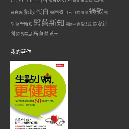
胃潰瘍
胰島素
罩敏
過敏
膠原蛋白
膽固醇
腎衰竭
自言自語
避
豐胸
醫藥新知
食安新
醫學新知
孕
食品法規
關鍵字
聞
高血壓
黃芩
飲食禁忌
我的著作