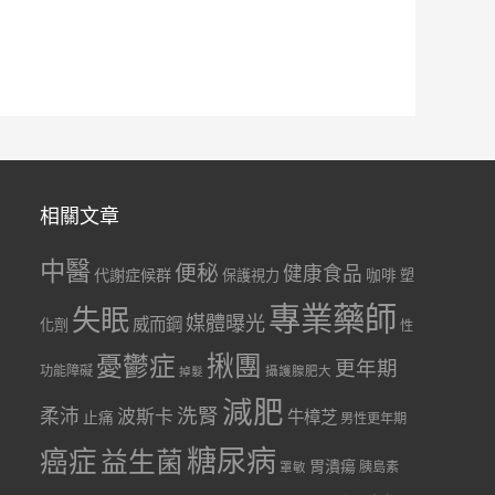
相關文章
中醫
便秘
健康食品
代謝症候群
咖啡
保護視力
塑
專業藥師
失眠
媒體曝光
威而鋼
化劑
性
憂鬱症
揪團
更年期
功能障礙
掉髮
攝護腺肥大
減肥
洗腎
柔沛
波斯卡
牛樟芝
止痛
男性更年期
糖尿病
癌症
益生菌
胃潰瘍
胰島素
罩敏