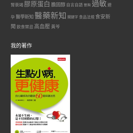
過敏
膠原蛋白
膽固醇
腎衰竭
自言自語
避
豐胸
醫藥新知
食安新
醫學新知
孕
食品法規
關鍵字
聞
高血壓
黃芩
飲食禁忌
我的著作