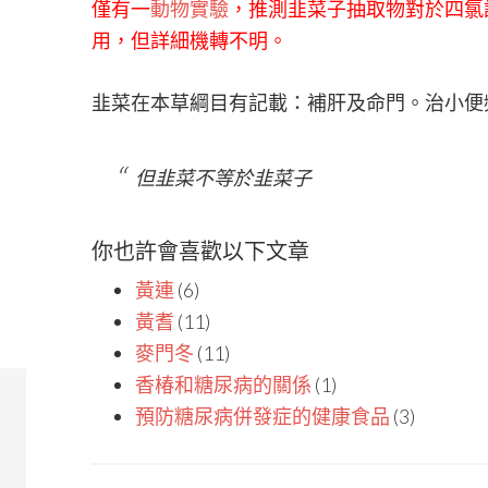
僅有一
動物實驗
，推測韭菜子抽取物對於四氯
用，但詳細機轉不明。
韭菜在本草綱目有記載：補肝及命門。治小便
但韭菜不等於韭菜子
你也許會喜歡以下文章
黃連
(6)
黃耆
(11)
麥門冬
(11)
香椿和糖尿病的關係
(1)
預防糖尿病併發症的健康食品
(3)