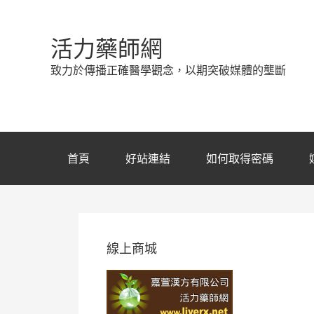
活力藥師網
致力於傳播正確醫學觀念，以期突破媒體的壟斷
首頁
好站連結
如何取得密碼
線上商城