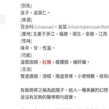
[別名]
韭子，韭菜仁。
[來源]
百合科 (Liliaceae)。韭菜 Allium tuberosum R
[產地] 主產于浙江、福建、湖北、安徽、江
[性味]
味辛、甘，性溫。
[功能]
溫腎固精，
壯陽
，暖腰膝，補肝臟。
[主治]
腎虛遺精，滑精，陽虛畏寒，小便頻數，夜尿
有廠商將之稱為起陽子，給人一種美麗的幻想
並沒有足夠的醫學期刊證實。