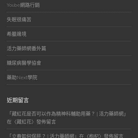
Yoube網路行銷
失眠很痛苦
希臘邊境
活力藥師網番外篇
糖尿病醫學協會
藥助Next學院
近期留言
「
藏紅花是否可以作為精神科輔助用藥？ | 活力藥師網
」
在〈
藏紅花
〉發佈留言
「
立春如何保肝？ | 活力藥師網
」在〈
枸杞
〉發佈留言