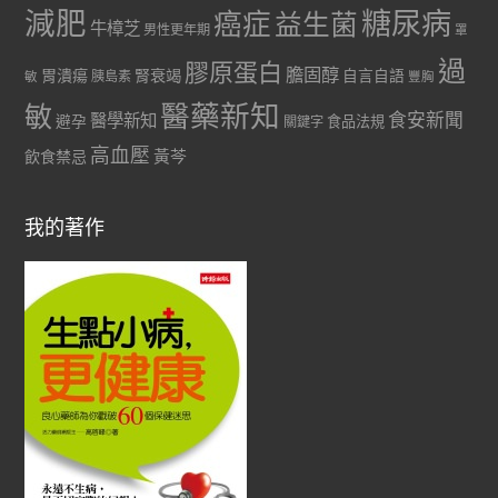
減肥
糖尿病
癌症
益生菌
牛樟芝
男性更年期
罩
過
膠原蛋白
膽固醇
胃潰瘍
腎衰竭
自言自語
胰島素
敏
豐胸
醫藥新知
敏
食安新聞
醫學新知
避孕
食品法規
關鍵字
高血壓
黃芩
飲食禁忌
我的著作