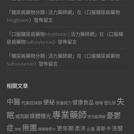
「
糖尿病藥物分類 | 活力藥師網
」在〈
口服糖尿病藥物
Meglitinide
〉發佈留言
「
口服糖尿病藥物Meglitinide | 活力藥師網
」在〈
口服糖
尿病藥物Sulfonylureas
〉發佈留言
「
糖尿病藥物分類 | 活力藥師網
」在〈
口服糖尿病藥物
Sulfonylureas
〉發佈留言
相關文章
失
中醫
便秘
健康食品
代謝症候群
咖啡
保護視力
塑化劑
專業藥師
眠
憂鬱
媒體曝光
威而鋼
性功能障礙
症
揪團
更年期
洗腎
柔沛
波斯卡
止痛
掉髮
攝護腺肥大