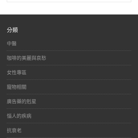
分類
中醫
咖啡的美麗與哀愁
女性專區
寵物相關
廣告藥的剋星
惱人的疾病
抗衰老