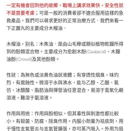
一定有機會回到他的故鄉，戰場上講求效果快，安全性就
不是首要考慮
；可是一般的消費者卻不適合服用這樣的急
救產品，我們可以尋求更好的正常治療方式．我們來看一
下正露丸的主要成分木榴油．
木榴油，别名：木焦油．是由山毛櫸或類似植物乾餾所得
到的酚類混合物。主要成分为愈創木酚(Guaiacol)、木餾
油酚(Crosol)及其他酚類。
性狀：為無色或淡黄色油狀液體；有穿透性烟臭，味灼
烈，有腐蝕性。微溶于水與沸水，能与乙醇、乙醚、氯
仿、冰醋酸、脂肪油與揮發油任意混合，易溶于氢氧化鹼
溶液，難溶于氨溶液。
作用與用途：作用與酚相似，但其毒性與刺激性都比較
小。有殺菌、防腐、除臭作用。内服小劑量为祛痰劑，用
于慢性支氣管炎与支氣管擴張，亦可蒸汽吸入。外用为局