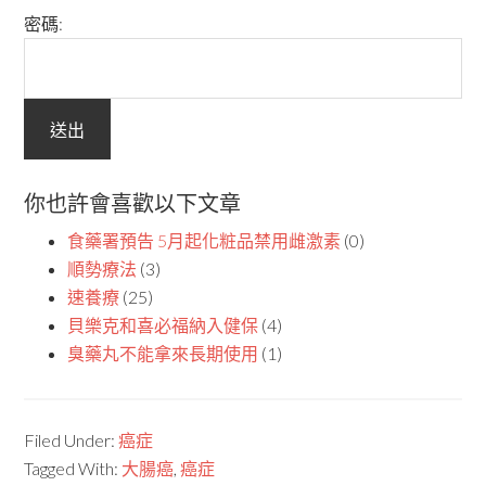
密碼:
你也許會喜歡以下文章
食藥署預告 5月起化粧品禁用雌激素
(0)
順勢療法
(3)
速養療
(25)
貝樂克和喜必福納入健保
(4)
臭藥丸不能拿來長期使用
(1)
Filed Under:
癌症
Tagged With:
大腸癌
,
癌症