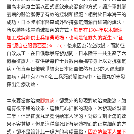
醫高木兼寬主張以西式餐飲米麥混食的方式，讓海軍對腳
氣病的醫治獲得了有效的控制和根絕。相對於日本海軍的
成功，日本陸軍軍醫森鷗外堅持腳氣病源自細菌的說法，
所以積極找尋消滅細菌的方式，
於是在1904年以木餾油
加工成錠劑供士兵攜帶戰場，也就是征露丸的誕生。”征
露”源自征服露西亞(Russia)
．後來因為時空改變，而將征
自改成正．在日俄戰爭爆發期間，日本陸軍一共生產了六
億顆征露丸，提供給每位士兵數百顆攜帶身上以對抗腳氣
病，但直至日俄戰爭結束日本陸軍依然有1/5的人罹患腳
氣病，其中有27800名士兵死於腳氣病中，征露丸卻未發
揮出治療功效．
本來要當做治療
腳氣病
，卻意外的發現對於治療腹瀉，腹
痛有很不錯的效果，這種無心插柳的現象，常發現於製藥
工業。但是征露丸是發明給軍人吃的，對於立刻止瀉的效
果不容質疑，但是這種殺死所有身體裡面的正常細菌的方
式，卻不是設計此一處方的考慮重點，
因為這些軍人並不