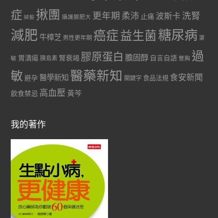
症
揪團
更年期
洗腎
柔沛
波斯卡
止痛
掉髮
攝護腺肥大
減肥
糖尿病
癌症
益生菌
牛樟芝
男性更年期
罩
過
膠原蛋白
膽固醇
胃潰瘍
腎衰竭
自言自語
胰島素
敏
豐胸
醫藥新知
敏
食安新聞
醫學新知
避孕
食品法規
關鍵字
高血壓
黃芩
飲食禁忌
我的著作