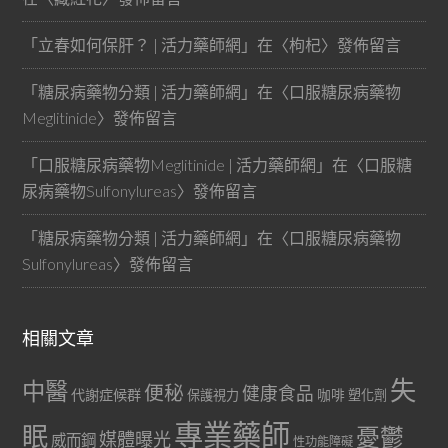
「
立春如何保肝？ | 活力藥師網
」在〈
枸杞
〉發佈留言
「
糖尿病藥物分類 | 活力藥師網
」在〈
口服糖尿病藥物
Meglitinide
〉發佈留言
「
口服糖尿病藥物Meglitinide | 活力藥師網
」在〈
口服糖
尿病藥物Sulfonylureas
〉發佈留言
「
糖尿病藥物分類 | 活力藥師網
」在〈
口服糖尿病藥物
Sulfonylureas
〉發佈留言
相關文章
失
中醫
便秘
健康食品
代謝症候群
咖啡
保護視力
塑化劑
專業藥師
眠
憂鬱
媒體曝光
威而鋼
性功能障礙