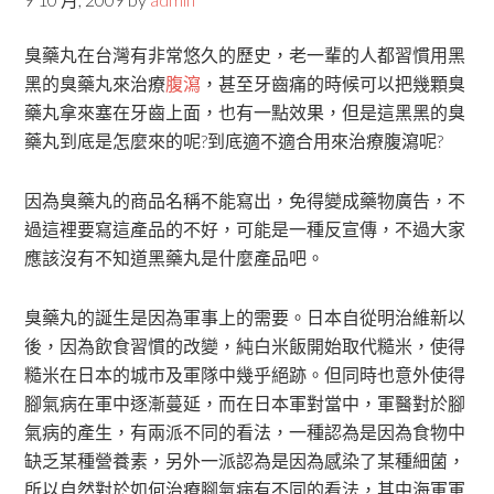
臭藥丸在台灣有非常悠久的歷史，老一輩的人都習慣用黑
黑的臭藥丸來治療
腹瀉
，甚至牙齒痛的時候可以把幾顆臭
藥丸拿來塞在牙齒上面，也有一點效果，但是這黑黑的臭
藥丸到底是怎麼來的呢?到底適不適合用來治療腹瀉呢?
因為臭藥丸的商品名稱不能寫出，免得變成藥物廣告，不
過這裡要寫這產品的不好，可能是一種反宣傳，不過大家
應該沒有不知道黑藥丸是什麼產品吧。
臭藥丸的誕生是因為軍事上的需要。日本自從明治維新以
後，因為飲食習慣的改變，純白米飯開始取代糙米，使得
糙米在日本的城市及軍隊中幾乎絕跡。但同時也意外使得
腳氣病在軍中逐漸蔓延，而在日本軍對當中，軍醫對於腳
氣病的產生，有兩派不同的看法，一種認為是因為食物中
缺乏某種營養素，另外一派認為是因為感染了某種細菌，
所以自然對於如何治療腳氣病有不同的看法，其中海軍軍