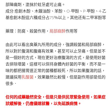
部陣痛劑，塗抹於蛀牙處可止痛。
成分:愈創木酚、木餾油酚、苯酚、O-甲酚、P-甲酚、4-乙
基愈創木酚這六種成分占75％以上，其他还有二甲苯酚等
藥理：防腐、殺菌作用，
局部麻醉
作用等
由此可以看出臭藥丸所用的成分，強調殺菌和局部麻醉，
所以對於腹瀉和腹痛有效果，甚至可以止牙痛。但是並不
是一個好的方式，現在更好治療腹瀉的方式，是使用好菌
去排除壞菌，這樣可以保持身體內好菌的平衡，而不是一
味的都把腸胃道正常的菌種都殺死，所以如果腹瀉的話，
建議採用
乳酸菌
，效果雖然比較慢，但是副作用卻是低的
很多．
任何的成藥雖然安全，但是只是供民眾緊急使用，如果症
狀緩解後，仍應儘速就醫，以免延誤病情。