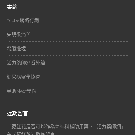
書籤
Yoube網路行銷
失眠很痛苦
希臘邊境
活力藥師網番外篇
糖尿病醫學協會
藥助Next學院
近期留言
「
藏紅花是否可以作為精神科輔助用藥？ | 活力藥師網
」
在〈
藏紅花
〉發佈留言