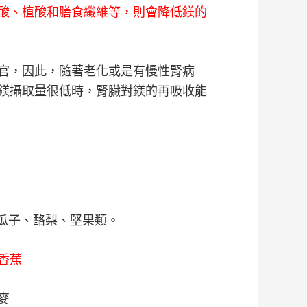
酸、植酸和膳食纖維等，則會降低鎂的
官，因此，隨著老化或是有慢性腎病
鎂攝取量很低時，腎臟對鎂的再吸收能
南瓜子、酪梨、堅果類。
香蕉
麥