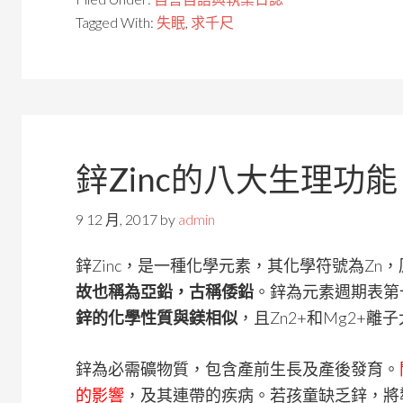
Tagged With:
失眠
,
求千尺
鋅Zinc的八大生理功能
9 12 月, 2017
by
admin
鋅Zinc，是一種化學元素，其化學符號為Zn，
故也稱為亞鉛，古稱倭鉛
。鋅為元素週期表第
鋅的化學性質與鎂相似
，且Zn2+和Mg2+離
鋅為必需礦物質，包含產前生長及產後發育。
的影響
，及其連帶的疾病。若孩童缺乏鋅，將