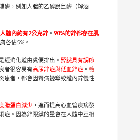
輔酶，例如人體的乙醇脫氫酶（解酒
人體內約有2公克鋅
。
90%的鋅都存在肌
膚各佔5%。
是經消化道由糞便排出。
腎臟具有調節
良者很容易有
高尿鋅症與低血鋅症
。
糖
炎患者，都會因腎病變導致體內鋅慢性
度脂蛋白減少
，進而提高心血管疾病發
銅症。因為鋅跟鐵的量會在人體中互相