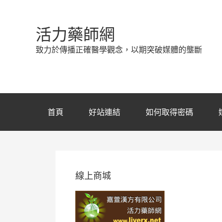
活力藥師網
致力於傳播正確醫學觀念，以期突破媒體的壟斷
首頁
好站連結
如何取得密碼
線上商城