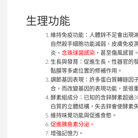
生理功能
維持免疫功能：人體鋅不足會出現
自然殺手細胞功能減弱、皮膚免疫
炎、
念珠球菌感染
，甚至傷風感冒
生長與發育：促進生長、性器官的
黏膜等多處位置的修補作用。
調節基因表現：許多蛋白質轉錄因子
合，而改變基因的表現功能，是很
酵素組成分：已知的含鋅酵素超過3
白質的立體結構，失去鋅會使酵素
維持味覺功能與促進食慾。
促進胰島素分泌。
增強記憶力。