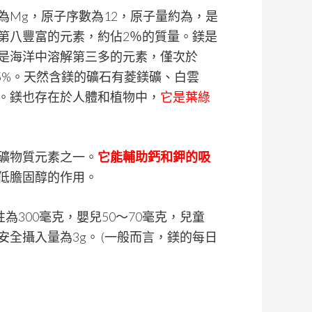
號為Mg，原子序數為12，原子量約為，是
第八豐富的元素，約佔2％的質量。鎂是
是海洋中溶解第三多的元素，僅次於
5%。天然含鎂的礦石有菱鎂礦、白雲
。鎂也存在於人體和植物中，
它是葉綠
礦物質元素之一。
它能輔助鈣和鉀的吸
低膽固醇的作用。
為300毫克，嬰兒50～70毫克，兒童
日安全攝入量為3g。 (一般而言，鎂的每日