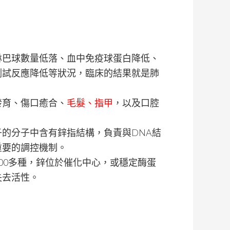
淋巴球數量低落、血中免疫球蛋白降低、
測試反應降低等狀況，臨床的結果就是肺
。
發育、傷口癒合、
毛髮、指甲
，以及口腔
的分子中含有鋅指結構，負責與DNA結
重要的調控機制。
00多種，鋅位於催化中心，或穩定酶蛋
失去活性。