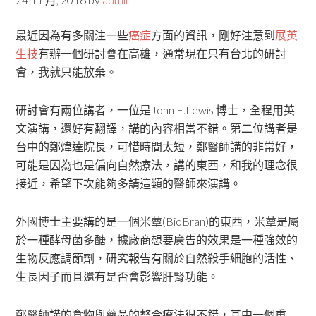
最近因為有多關注一些
癌症
方面的資訊，剛好注意到
展英
生技
有辦一個研討會在高雄，通常現在只有台北的研討
會，我就只能放棄。
研討會有兩位講者，一位是John E.Lewis 博士，全程用英
文演講，還好有翻譯，講的內容相當不錯。第二位講者是
台中的鄭煒達院長，可惜時間太短，鄭醫師講的非常好，
可能是因為也是偏向自然療法，講的東西，和我的理念很
接近，希望下次能夠多請這類的醫師來演講。
外國博士主要講的是一個米蕈(BioBran)的東西，米蕈是屬
於一種酵母菌多醣，據廠商想要廣告的效果是一種強效的
生物反應調節劑，研究報告有關於自然殺手細胞的活性、
生長因子而且還有是否會影響肝腎功能。
鄭醫師講的食物與藥品的整合療法很不錯，其中一個重