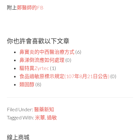
附上
鄭醫師的FB
你也許會喜歡以下文章
鼻竇炎的中西醫治療方式
(6)
鼻涕倒流應如何處理
(0)
驅特異Zyrtec
(1)
食品過敏原標示規定(107年8月21日公告)
(0)
類固醇
(8)
Filed Under:
醫藥新知
Tagged With:
米蕈
,
過敏
線上商城