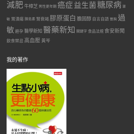
減肥
糖尿病
癌症
益生菌
牛樟芝
男性更年期
罩
過
膠原蛋白
膽固醇
胃潰瘍
腎衰竭
自言自語
胰島素
敏
豐胸
醫藥新知
敏
食安新聞
醫學新知
避孕
食品法規
關鍵字
高血壓
黃芩
飲食禁忌
我的著作