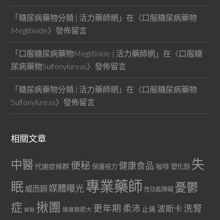
「
糖尿病藥物分類 | 活力藥師網
」在〈
口服糖尿病藥物
Meglitinide
〉發佈留言
「
口服糖尿病藥物Meglitinide | 活力藥師網
」在〈
口服糖
尿病藥物Sulfonylureas
〉發佈留言
「
糖尿病藥物分類 | 活力藥師網
」在〈
口服糖尿病藥物
Sulfonylureas
〉發佈留言
相關文章
失
中醫
便秘
健康食品
代謝症候群
咖啡
保護視力
塑化劑
專業藥師
眠
憂鬱
媒體曝光
威而鋼
性功能障礙
症
揪團
更年期
洗腎
柔沛
波斯卡
止痛
掉髮
攝護腺肥大