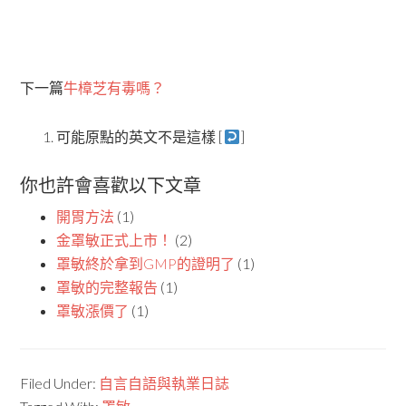
下一篇
牛樟芝有毒嗎？
可能原點的英文不是這樣 [
]
你也許會喜歡以下文章
開胃方法
(1)
金罩敏正式上市！
(2)
罩敏終於拿到GMP的證明了
(1)
罩敏的完整報告
(1)
罩敏漲價了
(1)
Filed Under:
自言自語與執業日誌