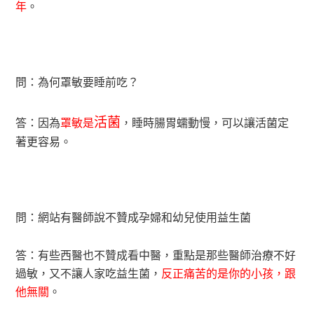
年
。
問：為何罩敏要睡前吃？
活菌
答：因為
罩敏是
，睡時腸胃蠕動慢，可以讓活菌定
著更容易。
問：網站有醫師說不贊成孕婦和幼兒使用益生菌
答：有些西醫也不贊成看中醫，重點是那些醫師治療不好
過敏，又不讓人家吃益生菌，
反正痛苦的是你的小孩，跟
他無關
。