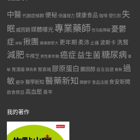
失
中醫
便秘
健康食品
代謝症候群
咖啡
保護視力
塑化劑
專業藥師
眠
憂鬱
媒體曝光
威而鋼
性功能障礙
症
揪團
更年期
洗腎
柔沛
波斯卡
止痛
掉髮
攝護腺肥大
減肥
糖尿病
癌症
益生菌
牛樟芝
男性更年期
罩
過
膠原蛋白
膽固醇
胃潰瘍
腎衰竭
自言自語
胰島素
敏
豐胸
醫藥新知
敏
食安新聞
醫學新知
避孕
食品法規
關鍵字
高血壓
黃芩
飲食禁忌
我的著作