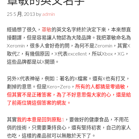
罩敏的英文名字
25 5 月, 2013
by
admin
經過想了很久，
罩敏
的英文名字終於決定下來，本來想直
接翻譯，但是容易讓人物認為大陸品牌。我把罩敏命名為
Xeromin，很多人會好奇的問，為何不是Zeromin，其實X
取代Z，有幾個原因，X代表excellent，所以Xbox，XG，
這些品牌都是以X開頭。
另外X代表神祕，例如：著名的X檔案。還有X也有打叉，
劃掉的意思。但是Xero=Zero，
所有的人都猜是零過敏，
但其實不是正確答案，為了不好意思傷大家的心，還是給
了前兩位猜這個答案的網友。
其實
我的本意是回到原點
1
，要做好的健康食品，不用花
俏的技術，只需要秉持良心，還有堅持初衷，自己的家人
也吃，這樣的產品就可以無敵於天下了。