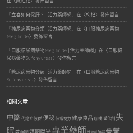
在〈
藏紅花
〉發佈留言
「
立春如何保肝？ | 活力藥師網
」在〈
枸杞
〉發佈留言
「
糖尿病藥物分類 | 活力藥師網
」在〈
口服糖尿病藥物
Meglitinide
〉發佈留言
「
口服糖尿病藥物Meglitinide | 活力藥師網
」在〈
口服糖
尿病藥物Sulfonylureas
〉發佈留言
「
糖尿病藥物分類 | 活力藥師網
」在〈
口服糖尿病藥物
Sulfonylureas
〉發佈留言
相關文章
失
中醫
便秘
健康食品
代謝症候群
咖啡
保護視力
塑化劑
專業藥師
眠
憂鬱
媒體曝光
威而鋼
性功能障礙