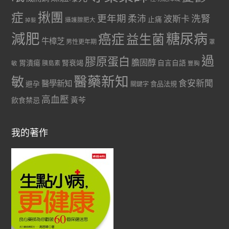
症
揪團
更年期
洗腎
柔沛
波斯卡
止痛
掉髮
攝護腺肥大
減肥
糖尿病
癌症
益生菌
牛樟芝
男性更年期
罩
過
膠原蛋白
膽固醇
胃潰瘍
腎衰竭
自言自語
胰島素
敏
豐胸
醫藥新知
敏
食安新聞
醫學新知
避孕
食品法規
關鍵字
高血壓
黃芩
飲食禁忌
我的著作