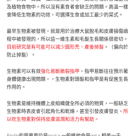
及植物食物中。所以沒有素食者會缺乏的問題。高溫一樣
會降低生物素的功效，可選擇生食或加工最少的菜式。
最早生物素被發現，就是用於治療大鼠脫毛和皮膚損傷過
程中被發現的，所以這一維生素和毛髮生長關係很密切。
目前研究是有可能可以減少圓形禿、產後掉髮
。（偏向於
防止掉髮）。
生物素可以有效
強化易斷脆裂指甲
，指甲易斷往往預示著
身體健康出現問題，，生物素對頭髮和指甲是有促進生長
作用的。
生物素是維持機體上皮組織健全所必須的物質，一般缺乏
生物素時表皮會引起角化和乾燥，甚至引發皮膚發炎，
所
以吃生物素對保持皮膚滋潤和活力有幫助。
Biotin的用量單位是mcg，一般維他命是mg，相差一千