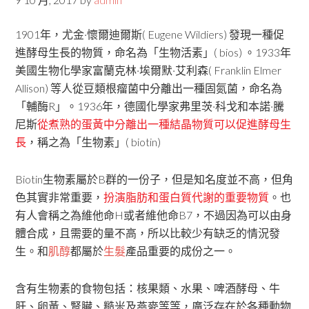
1901年，尤金·懷爾迪爾斯( Eugene Wildiers) 發現一種促
進酵母生長的物質，命名為「生物活素」( bios) 。1933年
美國生物化學家富蘭克林·埃爾默·艾利森( Franklin Elmer
Allison) 等人從豆類根瘤菌中分離出一種固氮菌，命名為
「輔酶R」。1936年，德國化學家弗里茨·科戈和本諾·騰
尼斯
從煮熟的蛋黃中分離出一種結晶物質可以促進酵母生
長
，稱之為「生物素」( biotin)
Biotin生物素屬於B群的一份子，但是知名度並不高，但角
色其實非常重要，
扮演脂肪和蛋白質代謝的重要物質
。也
有人會稱之為維他命H或者維他命B7，不過因為可以由身
體合成，且需要的量不高，所以比較少有缺乏的情況發
生。和
肌醇
都屬於
生髮
產品重要的成份之一。
含有生物素的食物包括：核果類、水果、啤酒酵母、牛
肝、卵黃、腎臟、糙米及燕麥等等，廣泛存在於各種動物