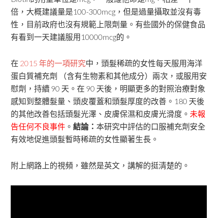
倍，大概建議量是100-300mcg，但是過量攝取並沒有毒
性，目前政府也沒有規範上限劑量。有些國外的保健食品
有看到一天建議服用10000mcg的。
在
2015 年的一項研究
中，頭髮稀疏的女性每天服用海洋
蛋白質補充劑 （含有生物素和其他成分）兩次，或服用安
慰劑，持續 90 天。在 90 天後，明顯更多的對照治療對象
感知到整體髮量、頭皮覆蓋和頭髮厚度的改善。180 天後
的其他改善包括頭髮光澤、皮膚保濕和皮膚光滑度。
未報
告任何不良事件
。
結論：
本研究中評估的口服補充劑安全
有效地促進頭髮暫時稀疏的女性顯著生長。
附上網路上的視頻，雖然是英文，講解的挺清楚的。