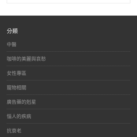
分類
中醫
咖啡的美麗與哀愁
女性專區
寵物相關
廣告藥的剋星
惱人的疾病
抗衰老