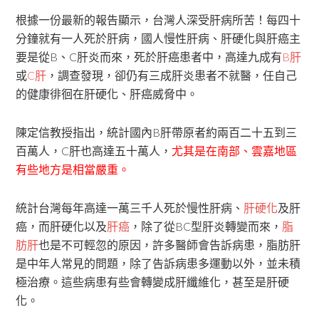
根據一份最新的報告顯示，台灣人深受肝病所苦！每四十
分鐘就有一人死於肝病，國人慢性肝病、肝硬化與肝癌主
要是從B、C肝炎而來，死於肝癌患者中，高達九成有
B肝
或
C肝
，調查發現，卻仍有三成肝炎患者不就醫，任自己
的健康徘徊在肝硬化、肝癌威脅中。
陳定信教授指出，統計國內B肝帶原者約兩百二十五到三
百萬人，C肝也高達五十萬人，
尤其是在南部、雲嘉地區
有些地方是相當嚴重。
統計台灣每年高達一萬三千人死於慢性肝病、
肝硬化
及肝
癌，而肝硬化以及
肝癌
，除了從BC型肝炎轉變而來，
脂
肪肝
也是不可輕忽的原因，許多醫師會告訴病患，脂肪肝
是中年人常見的問題，除了告訴病患多運動以外，並未積
極治療。這些病患有些會轉變成肝纖維化，甚至是肝硬
化。