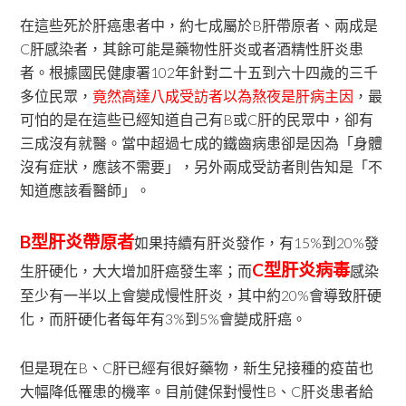
在這些死於肝癌患者中，約七成屬於B肝帶原者、兩成是
C肝感染者，其餘可能是藥物性肝炎或者酒精性肝炎患
者。根據國民健康署102年針對二十五到六十四歲的三千
多位民眾，
竟然高達八成受訪者以為熬夜是肝病主因
，最
可怕的是在這些已經知道自己有B或C肝的民眾中，卻有
三成沒有就醫。當中超過七成的鐵齒病患卻是因為「身體
沒有症狀，應該不需要」，另外兩成受訪者則告知是「不
知道應該看醫師」。
B型肝炎帶原者
如果持續有肝炎發作，有15%到20%發
C型肝炎病毒
生肝硬化，大大增加肝癌發生率；而
感染
至少有一半以上會變成慢性肝炎，其中約20%會導致肝硬
化，而肝硬化者每年有3%到5%會變成肝癌。
但是現在B、C肝已經有很好藥物，新生兒接種的疫苗也
大幅降低罹患的機率。目前健保對慢性B、C肝炎患者給