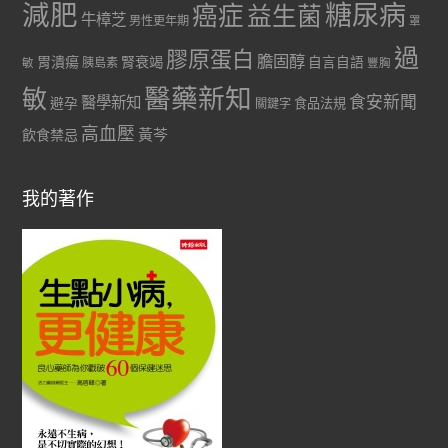
減肥
糖尿病
癌症
益生菌
牛樟芝
男性更年期
罩
過
膠原蛋白
膽固醇
胃潰瘍
腎衰竭
自言自語
胰島素
敏
豐胸
醫藥新知
敏
食安新聞
醫學新知
避孕
食品法規
關鍵字
高血壓
黃芩
飲食禁忌
我的著作