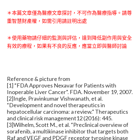
＊本篇文章僅為醫療文章探討，不可作為醫療指導。請尊
重智慧財產權，如需引用請註明出處
＊使用藥物請仔細的監測與評估，達到降低副作用與安全
有效的療程，如果有不良的反應，應當立即與醫師討論
Reference & picture from
[1] “FDA Approves Nexavar for Patients with
Inoperable Liver Cancer”. FDA. November 19, 2007.
[2]Ingle, Pravinkumar Vishwanath, et al.
“Development and novel therapeutics in
hepatocellular carcinoma: a review.” Therapeutics
and clinical risk management12 (2016): 445.
[3]Wilhelm, Scott M., et al. “Preclinical overview of
sorafenib, a multikinase inhibitor that targets both
Raf and VEGF and PDGF receptor tyrosine kinase