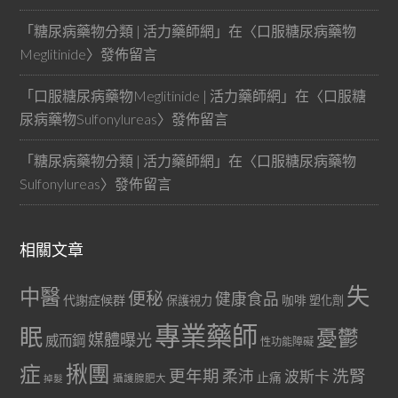
「
糖尿病藥物分類 | 活力藥師網
」在〈
口服糖尿病藥物
Meglitinide
〉發佈留言
「
口服糖尿病藥物Meglitinide | 活力藥師網
」在〈
口服糖
尿病藥物Sulfonylureas
〉發佈留言
「
糖尿病藥物分類 | 活力藥師網
」在〈
口服糖尿病藥物
Sulfonylureas
〉發佈留言
相關文章
失
中醫
便秘
健康食品
代謝症候群
咖啡
保護視力
塑化劑
專業藥師
眠
憂鬱
媒體曝光
威而鋼
性功能障礙
症
揪團
更年期
洗腎
柔沛
波斯卡
止痛
掉髮
攝護腺肥大