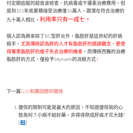
付定期追蹤的超音波檢查、抗病毒或干擾素治療費用，但
是到101年底累積接受治療僅16萬人，跟潛在符合治療的
利用率只有一成七。
九十萬人相比，
個人認為將來除了BC型肝炎外，脂肪肝是這世紀的肝病
殺手，
尤其傳統認為胖的人才有脂肪肝的錯誤觀念，更使
得罹患脂肪肝的瘦子失去治療的機會
，而傳統西醫的治療
脂肪肝的方式，僅投予Silymarin的消極方式
1
下一篇
Q10和膽固醇的關係
健保的限制可能是最大的原因，不知道健保局的心
態為何？小病不給好藥，非得得熬成肝癌才花大錢?
[
]