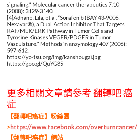
signaling.” Molecular cancer therapeutics 7.10
(2008): 3129-3140.
[4]Adnane, Lila, et al. “Sorafenib (BAY 43‐9006,
Nexavar®), a Dual‐Action Inhibitor That Targets
RAF/MEK/ERK Pathway in Tumor Cells and
Tyrosine Kinases VEGFR/PDGFR in Tumor
Vasculature.” Methods in enzymology 407 (2006):
597-612.
https://yo-tsu.org/img/kanshougai.jpg
https://goo.gl/QuYG8S
更多相關文章請參考 翻轉吧 癌
症
【翻轉吧癌症】粉絲團
>
https://www.facebook.com/overturncancer/
【翻轉吧癌症】網站