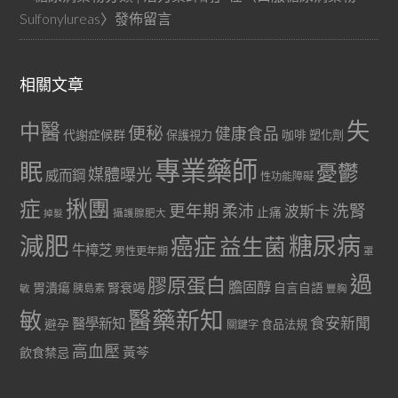
Sulfonylureas
〉發佈留言
相關文章
失
中醫
便秘
健康食品
代謝症候群
咖啡
保護視力
塑化劑
專業藥師
眠
憂鬱
媒體曝光
威而鋼
性功能障礙
症
揪團
更年期
洗腎
柔沛
波斯卡
止痛
掉髮
攝護腺肥大
減肥
糖尿病
癌症
益生菌
牛樟芝
男性更年期
罩
過
膠原蛋白
膽固醇
胃潰瘍
腎衰竭
自言自語
胰島素
敏
豐胸
醫藥新知
敏
食安新聞
醫學新知
避孕
食品法規
關鍵字
高血壓
黃芩
飲食禁忌