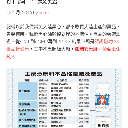
12 4 月, 2015
by
admin
記得以前我們常笑大陸黑心，都不敢買大陸出產的藥品，
曾幾何時，我們黑心油幹掉對岸的地溝油。自豪的藥廠認
證，從GMP到cGMP再到PICS，結果下場是
認證破功 23
藥品皆劣藥
，其中不乏超級大廠，
如瑞安藥廠，葡萄王生
技。