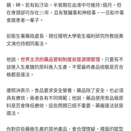
鎘、砷。若有鉛汙染，半衰期在血液中可維持1個月，但
在骨頭卻可存在25年，且有腎臟毒和神經毒，一旦鉛中毒
會跟患者一輩子。
前衛生署藥政處長、現任陽明大學衛生福利研究所教授黃
文鴻也持相同看法。
他說，
世界主流的藥品管制制度就是源頭管理
，只要有不
該進入生產鏈的原料進入生產，不管最終產品檢驗是否合
格都是違法。
康照洲表示，食品要求安全營養，藥品除了安全，也必須
具有療效，兩者各有不同規範；他說，藥品使用食品級原
料是否會降低療效，這些問題已經不重要，藥廠違法就是
違法。
你對這些藥廠生產的其他產品，會合理懷疑，裡面的賦型