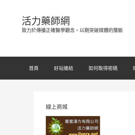
活力藥師網
致力於傳播正確醫學觀念，以期突破媒體的壟斷
首頁
好站連結
如何取得密碼
線上商城