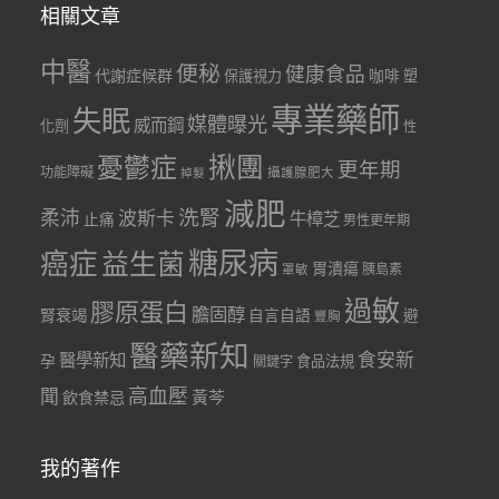
相關文章
中醫
便秘
健康食品
代謝症候群
咖啡
保護視力
塑
專業藥師
失眠
媒體曝光
威而鋼
化劑
性
憂鬱症
揪團
更年期
功能障礙
掉髮
攝護腺肥大
減肥
洗腎
柔沛
波斯卡
牛樟芝
止痛
男性更年期
糖尿病
癌症
益生菌
胃潰瘍
胰島素
罩敏
過敏
膠原蛋白
膽固醇
腎衰竭
自言自語
避
豐胸
醫藥新知
食安新
醫學新知
孕
食品法規
關鍵字
聞
高血壓
黃芩
飲食禁忌
我的著作