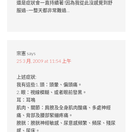
還是症狀會一直持續著?因為我從此沒感覺到舒
服過~一整天都非常難過…
宗憲
says
25 3 月, 2009 at 11:54 上午
上述症狀:
我有這些1. 頭：頭暈、偏頭痛。
2. 眼：視線模糊、或者眼前發黑。
耳：耳鳴
肌肉、關節：肩膀及全身肌肉酸痛、多處神經
痛、背部及腰部緊繃疼痛。
膀胱：膀胱神經敏感、尿意感頻繁、頻尿、殘尿
感、尿床。