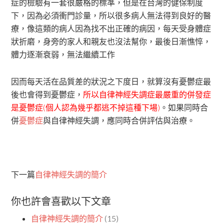
症的檢驗有一套很嚴格的標準，但是在台灣的健保制度
下，因為必須衝門診量，所以很多病人無法得到良好的醫
療，像這類的病人因為找不出正確的病因，每天受身體症
狀折磨，身旁的家人和親友也沒法幫你，最後日漸憔悴，
體力逐漸衰弱，無法繼續工作
因而每天活在品質差的狀況之下度日，就算沒有憂鬱症最
後也會得到憂鬱症，
所以自律神經失調症最嚴重的併發症
是憂鬱症(個人認為幾乎都逃不掉這種下場)
。如果同時合
併
憂鬱症
與自律神經失調，應同時合併評估與治療。
下一篇
自律神經失調的簡介
你也許會喜歡以下文章
自律神經失調的簡介
(15)