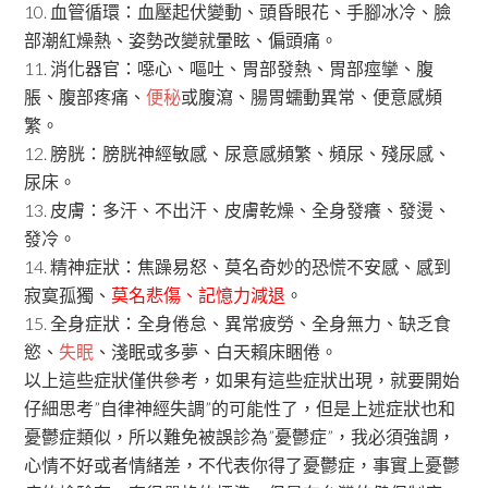
10. 血管循環：血壓起伏變動、頭昏眼花、手腳冰冷、臉
部潮紅燥熱、姿勢改變就暈眩、偏頭痛。
11. 消化器官：噁心、嘔吐、胃部發熱、胃部痙攣、腹
脹、腹部疼痛、
便秘
或腹瀉、腸胃蠕動異常、便意感頻
繁。
12. 膀胱：膀胱神經敏感、尿意感頻繁、頻尿、殘尿感、
尿床。
13. 皮膚：多汗、不出汗、皮膚乾燥、全身發癢、發燙、
發冷。
14. 精神症狀：焦躁易怒、莫名奇妙的恐慌不安感、感到
寂寞孤獨、
莫名悲傷、記憶力減退
。
15. 全身症狀：全身倦怠、異常疲勞、全身無力、缺乏食
慾、
失眠
、淺眠或多夢、白天賴床睏倦。
以上這些症狀僅供參考，如果有這些症狀出現，就要開始
仔細思考”自律神經失調”的可能性了，但是上述症狀也和
憂鬱症類似，所以難免被誤診為”憂鬱症”，我必須強調，
心情不好或者情緒差，不代表你得了憂鬱症，事實上憂鬱