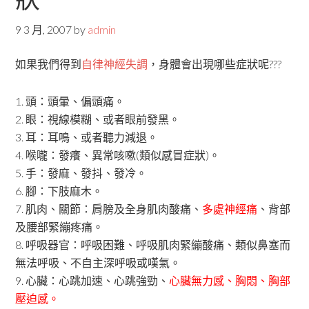
9 3 月, 2007
by
admin
如果我們得到
自律神經失調
，身體會出現哪些症狀呢???
1. 頭：頭暈、偏頭痛。
2. 眼：視線模糊、或者眼前發黑。
3. 耳：耳鳴、或者聽力減退。
4. 喉嚨：發癢、異常咳嗽(類似感冒症狀)。
5. 手：發麻、發抖、發冷。
6. 腳：下肢麻木。
7. 肌肉、關節：肩膀及全身肌肉酸痛、
多處神經痛
、背部
及腰部緊繃疼痛。
8. 呼吸器官：呼吸困難、呼吸肌肉緊繃酸痛、類似鼻塞而
無法呼吸、不自主深呼吸或嘆氣。
9. 心臟：心跳加速、心跳強勁、
心臟無力感、胸悶、胸部
壓迫感。