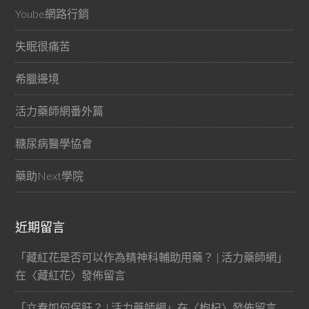
Yoube網路行銷
失眠很痛苦
希臘邊境
活力藥師網番外篇
糖尿病醫學協會
藥助Next學院
近期留言
「
藏紅花是否可以作為精神科輔助用藥？ | 活力藥師網
」
在〈
藏紅花
〉發佈留言
「
立春如何保肝？ | 活力藥師網
」在〈
枸杞
〉發佈留言