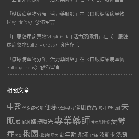
「
糖尿病藥物分類 | 活力藥師網
」在〈
口服糖尿病藥物
Meglitinide
〉發佈留言
「
口服糖尿病藥物Meglitinide | 活力藥師網
」在〈
口服糖
尿病藥物Sulfonylureas
〉發佈留言
「
糖尿病藥物分類 | 活力藥師網
」在〈
口服糖尿病藥物
Sulfonylureas
〉發佈留言
相關文章
失
中醫
便秘
健康食品
代謝症候群
咖啡
保護視力
塑化劑
專業藥師
眠
憂鬱
媒體曝光
威而鋼
性功能障礙
症
揪團
更年期
洗腎
柔沛
波斯卡
止痛
掉髮
攝護腺肥大