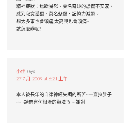
精神症狀：焦躁易怒、莫名奇妙的恐慌不安感、
感到寂寞孤獨、莫名悲傷、記憶力減退。
想太多事也會頭痛,太高興也會頭痛~
該怎麼辦呢?
小佳
says
27 7 月, 2009 at 6:21 上午
本人被長年的自律神經失調的所苦~一直拉肚子
~~~請問有何根治的辦法ㄋ~~謝謝