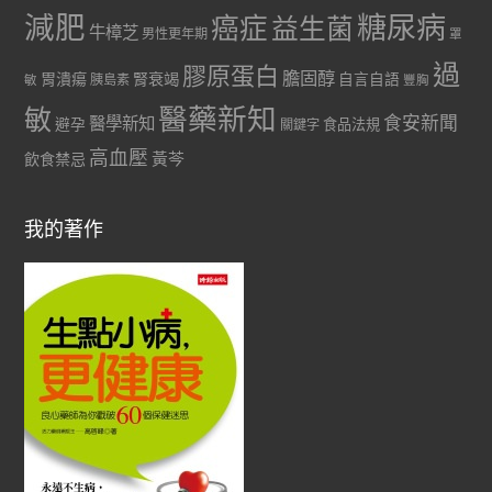
減肥
糖尿病
癌症
益生菌
牛樟芝
男性更年期
罩
過
膠原蛋白
膽固醇
胃潰瘍
腎衰竭
自言自語
胰島素
敏
豐胸
醫藥新知
敏
食安新聞
醫學新知
避孕
食品法規
關鍵字
高血壓
黃芩
飲食禁忌
我的著作