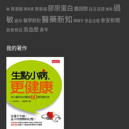
過
膠原蛋白
膽固醇
胃潰瘍
腎衰竭
自言自語
胰島素
敏
豐胸
醫藥新知
敏
食安新聞
醫學新知
避孕
食品法規
關鍵字
高血壓
黃芩
飲食禁忌
我的著作