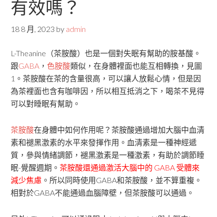
有效嗎？
18 8 月, 2023
by
admin
L-Theanine（茶胺酸）也是一個對失眠有幫助的胺基酸。
跟
GABA
，
色胺酸
類似，在身體裡面也能互相轉換，見圖
1。茶胺酸在茶的含量很高，可以讓人放鬆心情，但是因
為茶裡面也含有咖啡因，所以相互抵消之下，喝茶不見得
可以對睡眠有幫助。
茶胺酸
在身體中如何作用呢？茶胺酸通過增加大腦中血清
素和褪黑激素的水平來發揮作用。血清素是一種神經遞
質，參與情緒調節，褪黑激素是一種激素，有助於調節睡
眠-覺醒週期。
茶胺酸還通過激活大腦中的 GABA 受體來
減少焦慮
。所以同時使用GABA和茶胺酸，並不算重複。
相對於GABA不能通過血腦障壁，但茶胺酸可以通過。