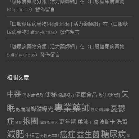
「
糖尿病藥物分類 | 活力藥師網
」在〈
口服糖尿病藥物
Meglitinide
〉發佈留言
「
口服糖尿病藥物Meglitinide | 活力藥師網
」在〈
口服糖
尿病藥物Sulfonylureas
〉發佈留言
「
糖尿病藥物分類 | 活力藥師網
」在〈
口服糖尿病藥物
Sulfonylureas
〉發佈留言
相關文章
失
中醫
便秘
健康食品
代謝症候群
咖啡
保護視力
塑化劑
專業藥師
眠
憂鬱
媒體曝光
威而鋼
性功能障礙
症
揪團
更年期
洗腎
柔沛
波斯卡
止痛
掉髮
攝護腺肥大
減肥
糖尿病
癌症
益生菌
牛樟芝
男性更年期
罩