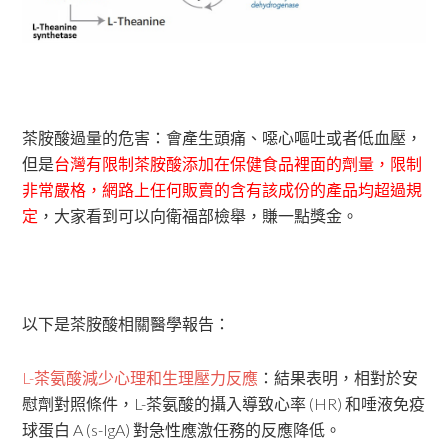
茶胺酸過量的危害：會產生頭痛、噁心嘔吐或者低血壓，
但是
台灣有限制茶胺酸添加在保健食品裡面的劑量，限制
非常嚴格，網路上任何販賣的含有該成份的產品均超過規
定
，大家看到可以向衛福部檢舉，賺一點獎金。
以下是茶胺酸相關醫學報告：
L-茶氨酸減少心理和生理壓力反應
：結果表明，相對於安
慰劑對照條件，L-茶氨酸的攝入導致心率 (HR) 和唾液免疫
球蛋白 A (s-IgA) 對急性應激任務的反應降低。