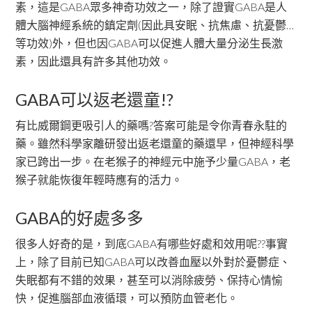
素，這是GABA眾多神奇功效之一，除了證實GABA是人
體大腦神經系統的鎮定劑(因此具安眠、抗焦慮、抗憂鬱…
等功效)外，但也因GABA可以促進人體大量分泌生長激
素，因此還具有許多其他功效。
GABA可以返老還童!?
有比威爾鋼更吸引人的藥嗎?答案可能是令你青春永駐的
藥。雖然科學家離研發出返老還童的藥還早，但神經科學
家已跨出一步。在老猴子的神經元中施予少量GABA，老
猴子就能恢復年輕時應有的活力。
GABA的好處多多
很多人好奇的是，到底GABA有哪些好處和效用呢??事實
上，除了目前已知GABA可以改善血壓以外對於憂鬱症、
失眠都有不錯的效果，甚至可以消除疲勞、保持心情愉
快，促進腦部血液循環，可以預防血管老化。