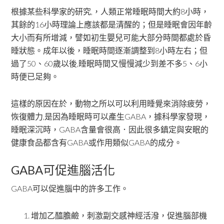
根據某些科學家的研究,，人類正常睡眠時間大約8小時，
其餘的16小時理論上應該都是清醒的；但是睡眠會因年齡
大小而有所增減，譬如初生嬰兒可能大部分時間都處於昏
睡狀態。成年以後，睡眠時間逐漸調整到8小時左右；但
過了50、60歲以後,睡眠時間又慢慢減少到差不多5、6小
時便已足夠。
這樣的原因在於，動物之所以可以利用睡覺來消除疲勞，
恢復體力,是因為睡眠時可以產生GABA，據科學家發現，
睡眠深沉時，GABA含量會很高．因此很多鎮定與安眠的
健康食品都含有GABA或作用類似GABA的成分。
GABA可促進腦活化
GABA可以促進腦中的許多工作。
增加乙醯膽鹼，刺激副交感神經活潑，促進腦部機