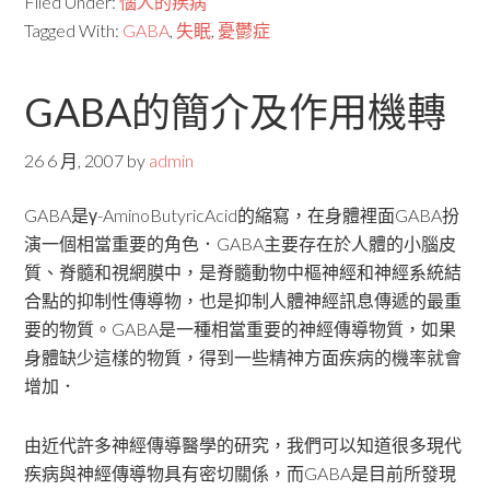
Filed Under:
惱人的疾病
Tagged With:
GABA
,
失眠
,
憂鬱症
GABA的簡介及作用機轉
26 6 月, 2007
by
admin
GABA是γ-AminoButyricAcid的縮寫，在身體裡面GABA扮
演一個相當重要的角色．GABA主要存在於人體的小腦皮
質、脊髓和視網膜中，是脊髓動物中樞神經和神經系統結
合點的抑制性傳導物，也是抑制人體神經訊息傳遞的最重
要的物質。GABA是一種相當重要的神經傳導物質，如果
身體缺少這樣的物質，得到一些精神方面疾病的機率就會
增加．
由近代許多神經傳導醫學的研究，我們可以知道很多現代
疾病與神經傳導物具有密切關係，而GABA是目前所發現