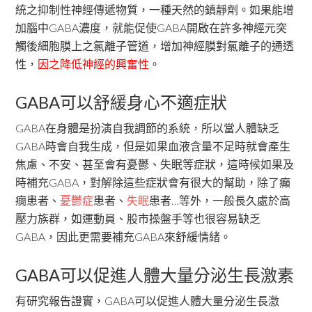
統之抑制性神經傳遞物質，一種天然的鎮靜劑。如果能增
加腦中GABA濃度，就能促使GABA開啟在許多神經元突
觸後細胞膜上之氯離子管道，增加神經膜對氯離子的通透
性，
因之降低神經的興奮性
。
GABA可以舒緩身心不適症狀
GABA在身體是扮演自我調節的系統，所以當人體缺乏
GABA時會自我生成，但是如果血液含量不足時就會產生
焦慮、不安、甚至會有憂鬱、失眠等症狀，這時候如果及
時補充GABA，對解除這些症狀會有很大的幫助，除了癲
癇患者、
憂鬱症
患者、
失眠
患者…等外，一般長久處於高
壓力族群，如運動員、股市操盤手等也很容易缺乏
GABA，因此更需要補充GABA來舒緩情緒。
GABA可以促進人體大量分泌生長激素
有研究報告證實，GABA可以促進人體大量分泌生長激