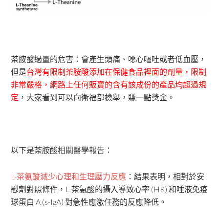
茶胺酸過量的危害：會產生頭痛、噁心嘔吐或者低血壓，
但是
台灣有限制茶胺酸添加在保健食品裡面的劑量，限制
非常嚴格，網路上任何販賣的含有該成份的產品均超過規
定
，大家看到可以向衛福部檢舉，賺一點獎金。
以下是茶胺酸相關醫學報告：
L-茶氨酸減少心理和生理壓力反應
：結果表明，相對於安
慰劑對照條件，L-茶氨酸的攝入導致心率 (HR) 和唾液免疫
球蛋白 A (s-IgA) 對急性應激任務的反應降低。