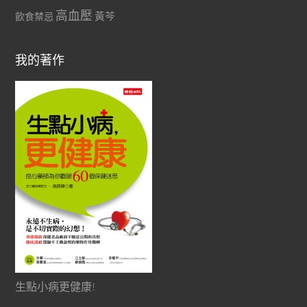
高血壓
黃芩
飲食禁忌
我的著作
生點小病更健康!