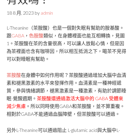
18 8 月, 2023
by
admin
L-Theanine（茶胺酸）也是一個對失眠有幫助的胺基酸。
跟
GABA
，
色胺酸
類似，在身體裡面也能互相轉換，見圖
1。茶胺酸在茶的含量很高，可以讓人放鬆心情，但是因
為茶裡面也含有咖啡因，所以相互抵消之下，喝茶不見得
可以對睡眠有幫助。
茶胺酸
在身體中如何作用呢？茶胺酸通過增加大腦中血清
素和褪黑激素的水平來發揮作用。血清素是一種神經遞
質，參與情緒調節，褪黑激素是一種激素，有助於調節睡
眠-覺醒週期。
茶胺酸還通過激活大腦中的 GABA 受體來
減少焦慮
。所以同時使用GABA和茶胺酸，並不算重複。
相對於GABA不能通過血腦障壁，但茶胺酸可以通過。
另外L-Theanine可以通過阻止 L-glutamic acid與大腦中L-