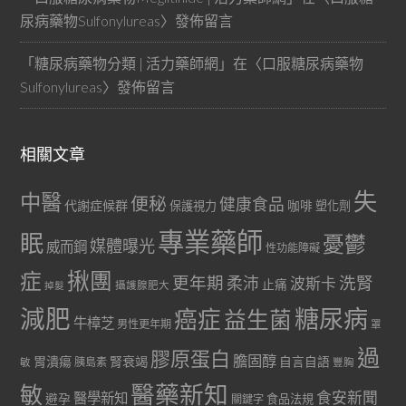
尿病藥物Sulfonylureas
〉發佈留言
「
糖尿病藥物分類 | 活力藥師網
」在〈
口服糖尿病藥物
Sulfonylureas
〉發佈留言
相關文章
失
中醫
便秘
健康食品
代謝症候群
咖啡
保護視力
塑化劑
專業藥師
眠
憂鬱
媒體曝光
威而鋼
性功能障礙
症
揪團
更年期
洗腎
柔沛
波斯卡
止痛
掉髮
攝護腺肥大
減肥
糖尿病
癌症
益生菌
牛樟芝
男性更年期
罩
過
膠原蛋白
膽固醇
胃潰瘍
腎衰竭
自言自語
胰島素
敏
豐胸
醫藥新知
敏
食安新聞
醫學新知
避孕
食品法規
關鍵字