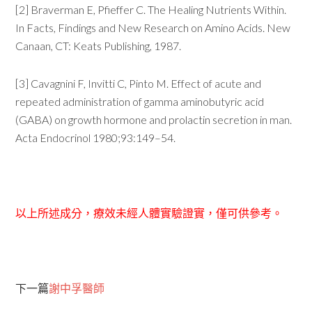
[2] Braverman E, Pfieffer C. The Healing Nutrients Within.
In Facts, Findings and New Research on Amino Acids. New
Canaan, CT: Keats Publishing, 1987.
[3] Cavagnini F, Invitti C, Pinto M. Effect of acute and
repeated administration of gamma aminobutyric acid
(GABA) on growth hormone and prolactin secretion in man.
Acta Endocrinol 1980;93:149–54.
以上所述成分，療效未經人體實驗證實，僅可供參考。
下一篇
謝中孚醫師