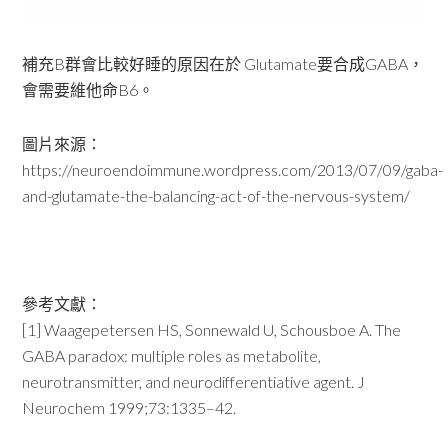
補充B群會比較好睡的原因在於 Glutamate要合成GABA，
會需要維他命B6。
圖片來源：
https://neuroendoimmune.wordpress.com/2013/07/09/gaba-
and-glutamate-the-balancing-act-of-the-nervous-system/
參考文獻：
[1] Waagepetersen HS, Sonnewald U, Schousboe A. The
GABA paradox: multiple roles as metabolite,
neurotransmitter, and neurodifferentiative agent. J
Neurochem 1999;73:1335–42.