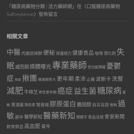
「
糖尿病藥物分類 | 活力藥師網
」在〈
口服糖尿病藥物
Sulfonylureas
〉發佈留言
相關文章
失
中醫
便秘
健康食品
代謝症候群
咖啡
保護視力
塑化劑
專業藥師
眠
憂鬱
媒體曝光
威而鋼
性功能障礙
症
揪團
更年期
洗腎
柔沛
波斯卡
止痛
掉髮
攝護腺肥大
減肥
糖尿病
癌症
益生菌
牛樟芝
男性更年期
罩
過
膠原蛋白
膽固醇
胃潰瘍
腎衰竭
自言自語
胰島素
敏
豐胸
醫藥新知
敏
食安新聞
醫學新知
避孕
食品法規
關鍵字
高血壓
黃芩
飲食禁忌