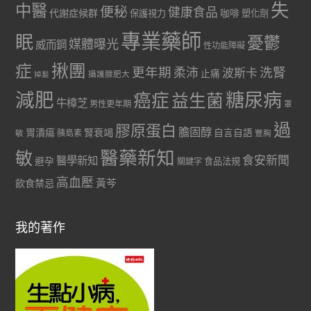
失
中醫
便秘
健康食品
代謝症候群
咖啡
保護視力
塑化劑
專業藥師
眠
憂鬱
媒體曝光
威而鋼
性功能障礙
症
揪團
更年期
洗腎
柔沛
波斯卡
止痛
掉髮
攝護腺肥大
減肥
糖尿病
癌症
益生菌
牛樟芝
男性更年期
罩
過
膠原蛋白
膽固醇
胃潰瘍
腎衰竭
自言自語
胰島素
敏
豐胸
醫藥新知
敏
食安新聞
醫學新知
避孕
食品法規
關鍵字
高血壓
黃芩
飲食禁忌
我的著作