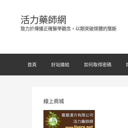
活力藥師網
致力於傳播正確醫學觀念，以期突破媒體的壟斷
首頁
好站連結
如何取得密碼
線上商城