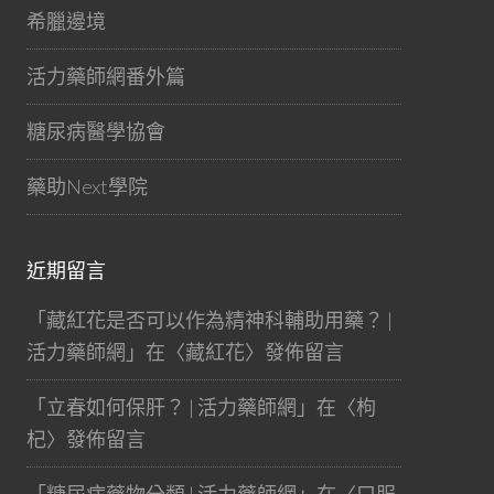
希臘邊境
活力藥師網番外篇
糖尿病醫學協會
藥助Next學院
近期留言
「
藏紅花是否可以作為精神科輔助用藥？ |
活力藥師網
」在〈
藏紅花
〉發佈留言
「
立春如何保肝？ | 活力藥師網
」在〈
枸
杞
〉發佈留言