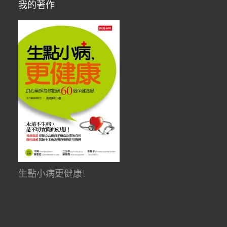
我的著作
生點小病更健康!