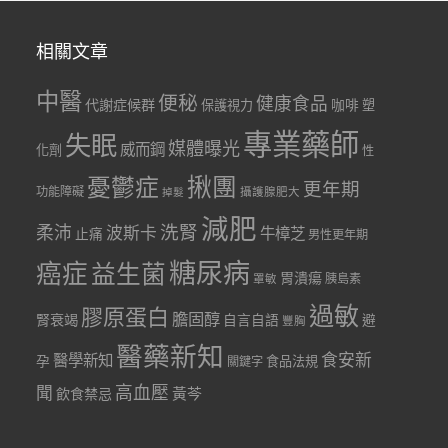
相關文章
中醫
便秘
健康食品
代謝症候群
咖啡
保護視力
塑
專業藥師
失眠
媒體曝光
威而鋼
化劑
性
憂鬱症
揪團
更年期
功能障礙
掉髮
攝護腺肥大
減肥
洗腎
柔沛
波斯卡
牛樟芝
止痛
男性更年期
糖尿病
癌症
益生菌
胃潰瘍
胰島素
罩敏
過敏
膠原蛋白
膽固醇
腎衰竭
自言自語
避
豐胸
醫藥新知
食安新
醫學新知
孕
食品法規
關鍵字
聞
高血壓
黃芩
飲食禁忌