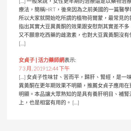
[…] 一般來說，女性更年期的治療還是以藥物
療法，簡稱HRT，後來因為之前美國的一篇醫
所以大家就開始吃所謂的植物荷爾蒙，最常見的
指出其實大豆異黃酮的效果跟安慰劑其實差不多
又不願意吃西藥的雌激素，也對大豆異黃酮沒有
[…]
女貞子 | 活力藥師網
表示:
7 3 月, 201912:44 下午
[…] 女貞子性味甘、苦而平，歸肝、腎經，是
異黃酮在更年期效果不明顯，推薦女貞子應用在
明顯。本品讓大眾熟知的是具有養肝明目、補腎
上，也是相當有用的。 […]