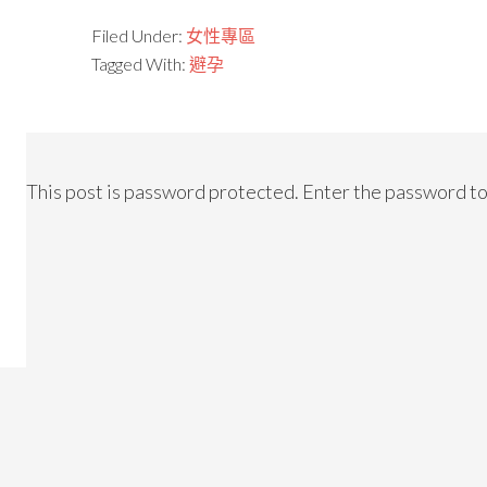
Filed Under:
女性專區
Tagged With:
避孕
This post is password protected. Enter the password t