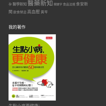
醫藥新知
食安新
醫學新知
孕
食品法規
關鍵字
聞
高血壓
黃芩
飲食禁忌
我的著作
生點小病更健康!