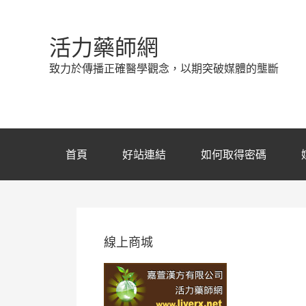
活力藥師網
致力於傳播正確醫學觀念，以期突破媒體的壟斷
首頁
好站連結
如何取得密碼
線上商城