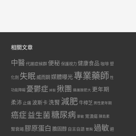
相關文章
中醫
便秘
健康食品
代謝症候群
咖啡
保護視力
塑
專業藥師
失眠
媒體曝光
威而鋼
化劑
性
憂鬱症
揪團
更年期
功能障礙
掉髮
攝護腺肥大
減肥
洗腎
柔沛
波斯卡
牛樟芝
止痛
男性更年期
糖尿病
癌症
益生菌
胃潰瘍
胰島素
罩敏
過敏
膠原蛋白
膽固醇
腎衰竭
自言自語
避
豐胸