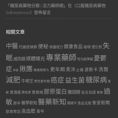
「
糖尿病藥物分類 | 活力藥師網
」在〈
口服糖尿病藥物
Sulfonylureas
〉發佈留言
相關文章
失
中醫
便秘
健康食品
代謝症候群
咖啡
保護視力
塑化劑
專業藥師
眠
憂鬱
媒體曝光
威而鋼
性功能障礙
症
揪團
更年期
洗腎
柔沛
波斯卡
止痛
掉髮
攝護腺肥大
減肥
糖尿病
癌症
益生菌
牛樟芝
男性更年期
罩
過
膠原蛋白
膽固醇
胃潰瘍
腎衰竭
自言自語
胰島素
敏
豐胸
醫藥新知
敏
食安新聞
醫學新知
避孕
食品法規
關鍵字
高血壓
黃芩
飲食禁忌