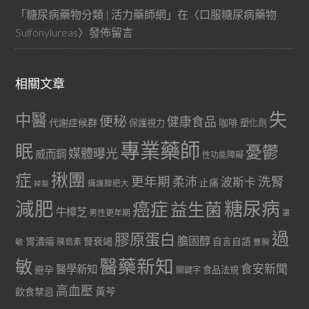
「
糖尿病藥物分類 | 活力藥師網
」在〈
口服糖尿病藥物
Sulfonylureas
〉發佈留言
相關文章
失
中醫
便秘
健康食品
代謝症候群
咖啡
保護視力
塑化劑
專業藥師
眠
憂鬱
媒體曝光
威而鋼
性功能障礙
症
揪團
更年期
洗腎
柔沛
波斯卡
止痛
掉髮
攝護腺肥大
減肥
糖尿病
癌症
益生菌
牛樟芝
男性更年期
罩
過
膠原蛋白
膽固醇
胃潰瘍
腎衰竭
自言自語
胰島素
敏
豐胸
醫藥新知
敏
食安新聞
醫學新知
避孕
食品法規
關鍵字
高血壓
黃芩
飲食禁忌