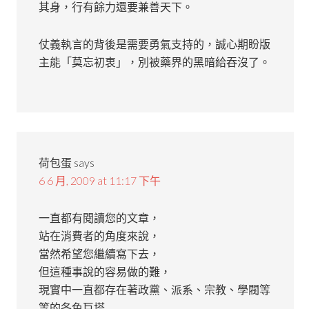
其身，行有餘力還要兼善天下。
仗義執言的背後是需要勇氣支持的，誠心期盼版
主能「莫忘初衷」，別被藥界的黑暗給吞沒了。
荷包蛋
says
6 6 月, 2009 at 11:17 下午
一直都有閱讀您的文章，
站在消費者的角度來說，
當然希望您繼續寫下去，
但這種事說的容易做的難，
現實中一直都存在著政黨、派系、宗教、學閥等
等的各色巨塔…