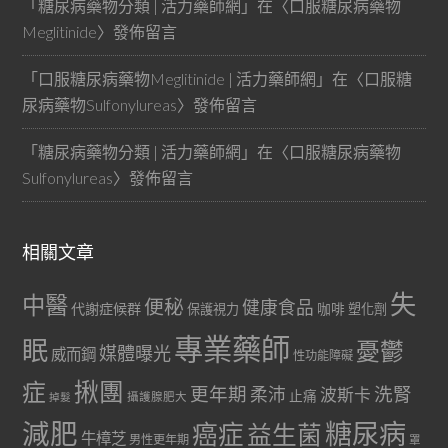
「
糖尿病藥物分類 | 活力藥師網
」在〈
口服糖尿病藥物
Meglitinide
〉發佈留言
「
口服糖尿病藥物Meglitinide | 活力藥師網
」在〈
口服糖
尿病藥物Sulfonylureas
〉發佈留言
「
糖尿病藥物分類 | 活力藥師網
」在〈
口服糖尿病藥物
Sulfonylureas
〉發佈留言
相關文章
失
中醫
便秘
健康食品
代謝症候群
咖啡
保護視力
塑化劑
專業藥師
眠
憂鬱
媒體曝光
威而鋼
性功能障礙
症
揪團
更年期
洗腎
柔沛
波斯卡
止痛
掉髮
攝護腺肥大
減肥
糖尿病
癌症
益生菌
牛樟芝
男性更年期
罩