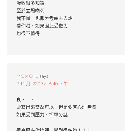
吸收很多知識
至於立場吶ㄍ
我不懂 也懶ㄉ考慮＋去想
看你啦．如果因此受傷ㄌ
也很不值得
MOMO+U
says
8 11 月, 2009 at 6:40 下午
哀．．．
要寫出來當然可以．但是要有心理準備
如果受到壓力．抨擊ㄉ話
很高興來你這裡 學到很多說！！！