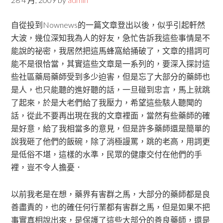
自從投到Nownews的一篇文章登出以後，似乎引起軒然
大波，幾位深知我為人的好友，急忙告訴我這些事情是不
能說的祕密，我居然把這馬蜂窩給捅破了，文章的措詞可
能不是很恰當，其實這些文章是一系列的，要深入探討這
些社區藥局藥師受到多少迫害，但是忘了大部分的藥師也
是人，也只能聽的進好聽的話，一旦碰到忠言，馬上就跳
了起來，於是大老們給了我壓力，希望這些駭人聽聞的
話，從此不要再出現在我的文章裡面，當然有些藥師的確
是好意，給了我相當多的意見，但是許多藥師還是簡單的
說我砸了他們的飯碗，除了消極謾罵，跳的老高，用詞更
是低俗不堪，這樣的水準，民眾的健康交付在他們的手
裡，豈不令人擔憂．
以前我老是在想，藥界有害群之馬，大部分的藥師都是良
善盡責的，也的確任何行業都有害群之馬，但是如果不把
事實真相說出來，是保護了這些大部分的善良藥師，還是