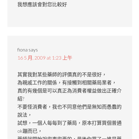
我想應該會對您比較好
fiona
says
16 5 月, 2009 at 1:23 上午
其實我對某些藥師的評價真的不是很好，
為親戚工作的關係，有接觸到相關藥局業者，
真的有幾個是可以真正為消費者權益做出正確介
紹?
不要怪消費者，我也不同意他們是無知而愚蠢的
說法，
試想，一個人每每到了藥局，原本打算買個普通
ok蹦而已，
藥師就開始說兜東兜西的，最後你買了一堆是藥