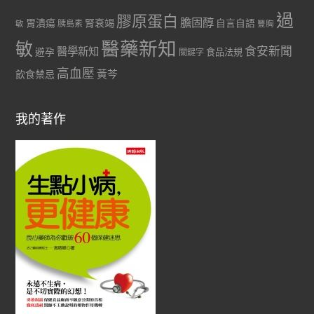
過
膠原蛋白
膽固醇
胃潰瘍
腎衰竭
自言自語
胰島素
敏
豐胸
醫藥新知
敏
食安新聞
醫學新知
避孕
食品法規
關鍵字
高血壓
黃芩
飲食禁忌
我的著作