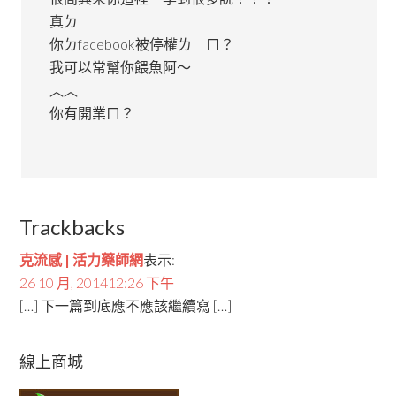
真ㄉ
你ㄉfacebook被停權ㄌ ㄇ？
我可以常幫你餵魚阿～
︿︿
你有開業ㄇ？
Trackbacks
克流感 | 活力藥師網
表示:
26 10 月, 201412:26 下午
[…] 下一篇到底應不應該繼續寫 […]
線上商城