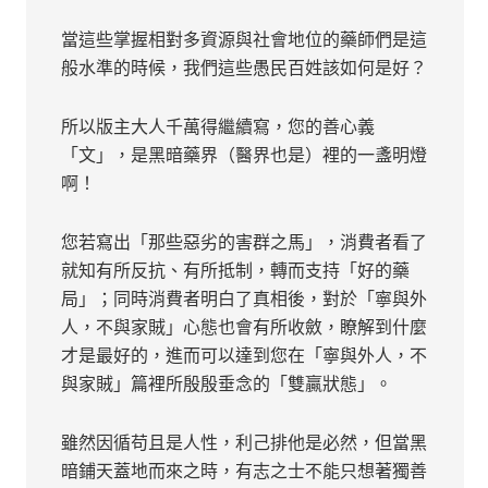
當這些掌握相對多資源與社會地位的藥師們是這
般水準的時候，我們這些愚民百姓該如何是好？
所以版主大人千萬得繼續寫，您的善心義
「文」，是黑暗藥界（醫界也是）裡的一盞明燈
啊！
您若寫出「那些惡劣的害群之馬」，消費者看了
就知有所反抗、有所抵制，轉而支持「好的藥
局」；同時消費者明白了真相後，對於「寧與外
人，不與家賊」心態也會有所收斂，瞭解到什麼
才是最好的，進而可以達到您在「寧與外人，不
與家賊」篇裡所殷殷垂念的「雙贏狀態」。
雖然因循苟且是人性，利己排他是必然，但當黑
暗鋪天蓋地而來之時，有志之士不能只想著獨善