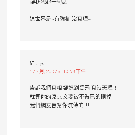
讓我想起一句話:
這世界是~有強權,沒真理~
紅
says
19 9 月, 2009 at 10:58 下午
告訴我們真相 卻遭到受罰 真沒天理!!
就算你的原po文要被不得已的刪掉
我們網友會幫你流傳的!!!!!!