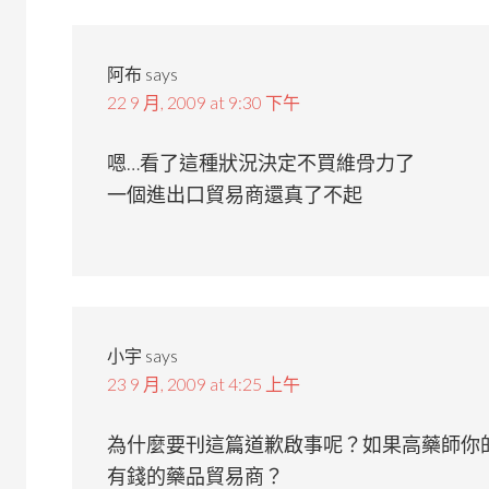
阿布
says
22 9 月, 2009 at 9:30 下午
嗯…看了這種狀況決定不買維骨力了
一個進出口貿易商還真了不起
小宇
says
23 9 月, 2009 at 4:25 上午
為什麼要刊這篇道歉啟事呢？如果高藥師你
有錢的藥品貿易商？