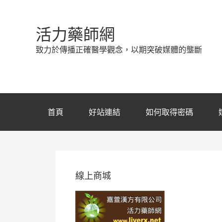
活力藥師網
致力於傳播正確醫學觀念，以期突破媒體的壟斷
首頁
好站連結
如何取得密碼
線上商城