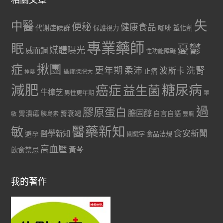
失
中醫
便秘
健康食品
代謝症候群
咖啡
保護視力
塑化劑
專業藥師
眠
憂鬱
媒體曝光
威而鋼
性功能障礙
症
揪團
更年期
洗腎
柔沛
波斯卡
止痛
掉髮
攝護腺肥大
減肥
糖尿病
癌症
益生菌
牛樟芝
男性更年期
罩
過
膠原蛋白
膽固醇
胃潰瘍
腎衰竭
自言自語
胰島素
敏
豐胸
醫藥新知
敏
食安新聞
醫學新知
避孕
食品法規
關鍵字
高血壓
黃芩
飲食禁忌
我的著作