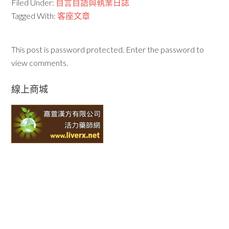
Filed Under:
自言自語與執業日誌
Tagged With:
客座文章
This post is password protected. Enter the password to
view comments.
線上商城