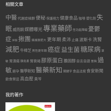
相關文章
失
中醫
便秘
健康食品
代謝症候群
咖啡
保護視力
塑化劑
專業藥師
眠
憂鬱
媒體曝光
威而鋼
性功能障礙
症
揪團
更年期
洗腎
柔沛
波斯卡
止痛
掉髮
攝護腺肥大
減肥
糖尿病
癌症
益生菌
牛樟芝
男性更年期
罩
過
膠原蛋白
膽固醇
胃潰瘍
腎衰竭
自言自語
胰島素
敏
豐胸
醫藥新知
敏
食安新聞
醫學新知
避孕
食品法規
關鍵字
高血壓
黃芩
飲食禁忌
我的著作