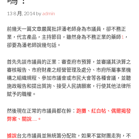
13 8 月, 2014
by
admin
前幾天一篇文章嚴厲批評潘老師身為市議員，卻不務正
業，代言產品，主持節目，雖然身為不務正業的藥師
1
，
卻要為潘老師說幾句話。
首先先談市議員的正業：審查府市預算，並審議其決算之
審核報告、市府財產之經營管理及處分、市府所屬事業機
構之組織規程、參加市議會或市民大會等各種會議，並聽
施政報告和提出質詢、接受人民請願案，行使其他法律所
賦予的職權。
然後現在正常的市議員都在幹：
跑攤、紅白帖、偶爾揭發
弊案、關說…..。
據說
台北市議員並無統籌分配款，如果不當財團走狗，不