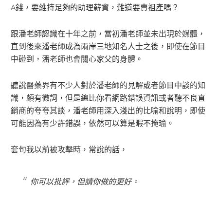
A錢，要維持足夠的助理薪資，難道要賣祖產嗎？
跟潘老師認識在十年之前，當初潘老師並未出現於媒體，
直到後來潘老師成為兩岸三地知名人士之後，即使在節目
中碰到，潘老師也會關心家父的身體。
聽說醫藥界有不少人對於潘老師的見解或者節目中談的知
識，頗有微詞，但是總比你看網路錯誤資訊或者聽不良直
銷商的夸夸其談，潘老師用深入淺出的比喻和說明，即使
可能因為有少許錯誤，依然可以算是暇不掩瑜。
套句我以前被攻擊時，常說的話，
你可以批評，但請你做的更好。