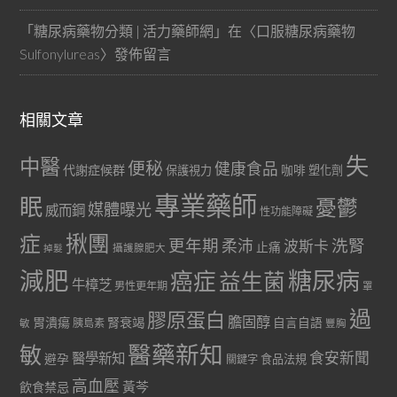
「
糖尿病藥物分類 | 活力藥師網
」在〈
口服糖尿病藥物
Sulfonylureas
〉發佈留言
相關文章
失
中醫
便秘
健康食品
代謝症候群
咖啡
保護視力
塑化劑
專業藥師
眠
憂鬱
媒體曝光
威而鋼
性功能障礙
症
揪團
更年期
洗腎
柔沛
波斯卡
止痛
掉髮
攝護腺肥大
減肥
糖尿病
癌症
益生菌
牛樟芝
男性更年期
罩
過
膠原蛋白
膽固醇
胃潰瘍
腎衰竭
自言自語
胰島素
敏
豐胸
醫藥新知
敏
食安新聞
醫學新知
避孕
食品法規
關鍵字
高血壓
黃芩
飲食禁忌