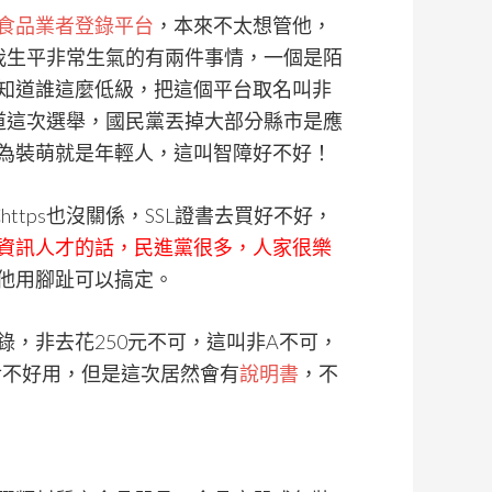
食品業者登錄平台
，本來不太想管他，
我生平非常生氣的有兩件事情，一個是陌
知道誰這麼低級，把這個平台取名叫非
個知道這次選舉，國民黨丟掉大部分縣市是應
為裝萌就是年輕人，這叫智障好不好！
ttps也沒關係，SSL證書去買好不好，
資訊人才的話，民進黨很多，人家很樂
他用腳趾可以搞定。
，非去花250元不可，這叫非A不可，
對不好用，但是這次居然會有
說明書
，不