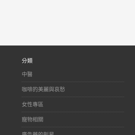
分類
中醫
咖啡的美麗與哀愁
女性專區
寵物相關
廣告藥的剋星