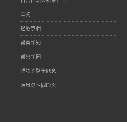
自言自語與執業日誌
豐胸
過敏專欄
醫藥新知
醫藥新聞
錯誤的醫學觀念
類風濕性關節炎