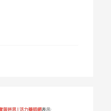
與迷思 | 活力藥師網
表示: