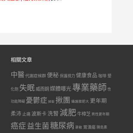
相關文章
中醫
便秘
健康食品
代謝症候群
咖啡
保護視力
塑
專業藥師
失眠
媒體曝光
威而鋼
化劑
性
憂鬱症
揪團
更年期
功能障礙
掉髮
攝護腺肥大
減肥
洗腎
柔沛
波斯卡
牛樟芝
止痛
男性更年期
糖尿病
癌症
益生菌
胃潰瘍
胰島素
罩敏