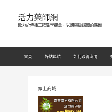
活力藥師網
致力於傳播正確醫學觀念，以期突破媒體的壟斷
首頁
好站連結
如何取得密碼
線上商城