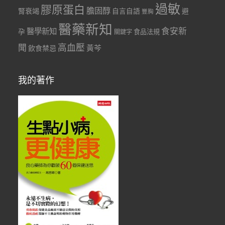
過敏
膠原蛋白
膽固醇
腎衰竭
自言自語
避
豐胸
醫藥新知
食安新
醫學新知
孕
食品法規
關鍵字
聞
高血壓
黃芩
飲食禁忌
我的著作