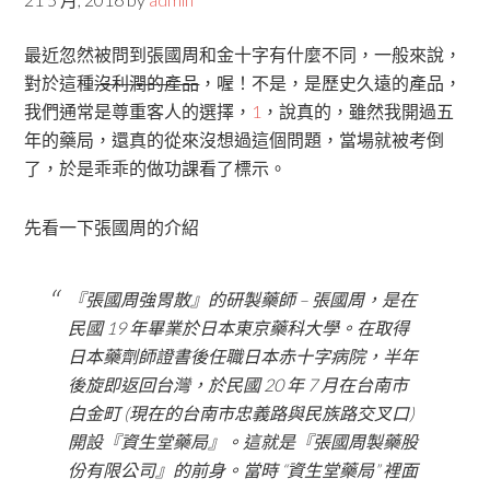
最近忽然被問到張國周和金十字有什麼不同，一般來說，
對於這種
沒利潤的產品
，喔！不是，是歷史久遠的產品，
我們通常是尊重客人的選擇，
1
，說真的，雖然我開過五
年的藥局，還真的從來沒想過這個問題，當場就被考倒
了，於是乖乖的做功課看了標示。
先看一下張國周的介紹
『張國周強胃散』的研製藥師 – 張國周，是在
民國 19 年畢業於日本東京藥科大學。在取得
日本藥劑師證書後任職日本赤十字病院，半年
後旋即返回台灣，於民國 20 年 7 月在台南市
白金町 (現在的台南市忠義路與民族路交叉口)
開設『資生堂藥局』。這就是『張國周製藥股
份有限公司』的前身。當時 “資生堂藥局” 裡面