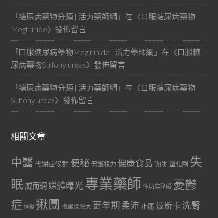
「
糖尿病藥物分類 | 活力藥師網
」在〈
口服糖尿病藥物
Meglitinide
〉發佈留言
「
口服糖尿病藥物Meglitinide | 活力藥師網
」在〈
口服糖
尿病藥物Sulfonylureas
〉發佈留言
「
糖尿病藥物分類 | 活力藥師網
」在〈
口服糖尿病藥物
Sulfonylureas
〉發佈留言
相關文章
失
中醫
便秘
健康食品
代謝症候群
咖啡
保護視力
塑化劑
專業藥師
眠
憂鬱
媒體曝光
威而鋼
性功能障礙
症
揪團
更年期
洗腎
柔沛
波斯卡
止痛
掉髮
攝護腺肥大