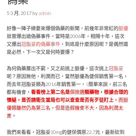
5 3 月, 2017
by
admin
好像一陣子總要來爆個偽藥的新聞，前幾年非常紅的
脈優
就曾爆出過偽藥事件，當時是2006年，相隔十年，這次
又爆出
冠脂妥的偽藥事件
，到底是什麼原因呢？是偶然還
是必然，下一次又是何時要爆？
為何偽藥層出不窮，又之前挑上脈優，這次挑上
冠脂妥
呢？原因無他，利潤而已，當然脈優為健保銷售第一名，
而去年冠脂妥類為2016年銷售第一，
1
簡單來說，前三名
都有機會，
看看榜上第二名是
保拴通
類藥物，根據合理的
懷疑，是否請衛生當局也可以查查是否有歹徒盯上
。
而脈
優類雖然仍為第三名，但是造假機會不大，因為利潤太
差。
我們來看看，冠脂妥10mg的健保價原22.7元，最新砍到