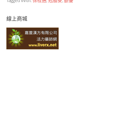
Tagged With:
保栓通
,
冠脂妥
,
脈優
線上商城