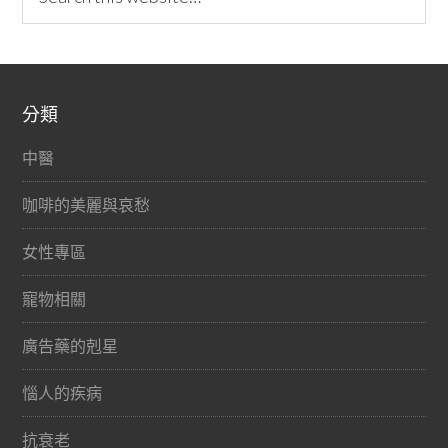
分類
中醫
咖啡的美麗與哀愁
女性專區
寵物相關
廣告藥的剋星
惱人的疾病
抗衰老