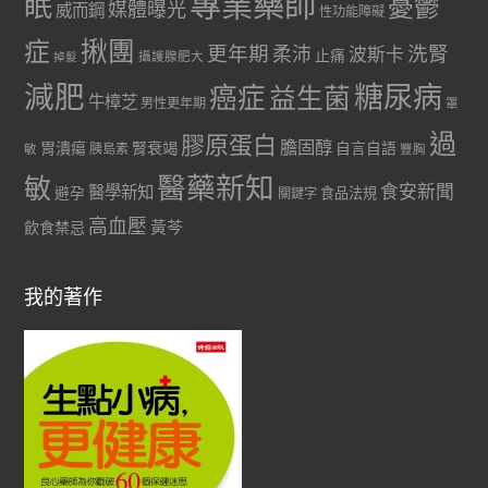
專業藥師
眠
憂鬱
媒體曝光
威而鋼
性功能障礙
症
揪團
更年期
洗腎
柔沛
波斯卡
止痛
掉髮
攝護腺肥大
減肥
糖尿病
癌症
益生菌
牛樟芝
男性更年期
罩
過
膠原蛋白
膽固醇
胃潰瘍
腎衰竭
自言自語
胰島素
敏
豐胸
醫藥新知
敏
食安新聞
醫學新知
避孕
食品法規
關鍵字
高血壓
黃芩
飲食禁忌
我的著作