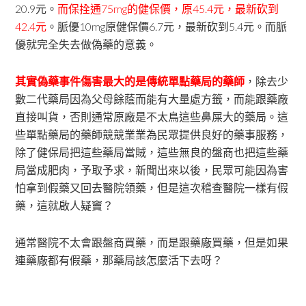
20.9元。
而保拴通75mg的健保價，原45.4元，最新砍到
42.4元
。脈優10mg原健保價6.7元，最新砍到5.4元。而脈
優就完全失去做偽藥的意義。
其實偽藥事件傷害最大的是傳統單點藥局的藥師
，除去少
數二代藥局因為父母餘蔭而能有大量處方籤，而能跟藥廠
直接叫貨，否則通常原廠是不太鳥這些鼻屎大的藥局。這
些單點藥局的藥師競競業業為民眾提供良好的藥事服務，
除了健保局把這些藥局當賊，這些無良的盤商也把這些藥
局當成肥肉，予取予求，新聞出來以後，民眾可能因為害
怕拿到假藥又回去醫院領藥，但是這次稽查醫院一樣有假
藥，這就啟人疑竇？
通常醫院不太會跟盤商買藥，而是跟藥廠買藥，但是如果
連藥廠都有假藥，那藥局該怎麼活下去呀？