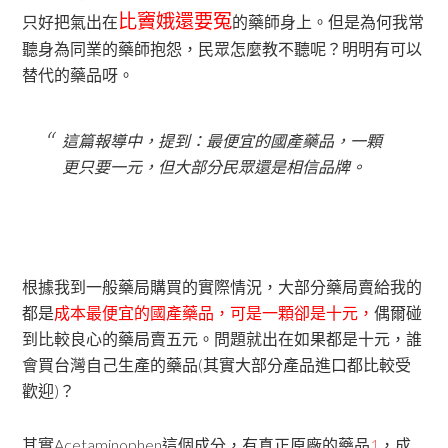
比
竇娥
還要冤
只好把氣出在
的藥師身上。但是為何我常
聽身為同業的藥師抱怨，民眾怎麼教不聽呢？明明有可以
替代的藥品呀。
這篇報導中，提到：最便宜的國產藥品，一顆
更只要一元，但大部分民眾還是相信品牌。
根據我到一般藥局購買的實際情況，大部分藥局賣給我的
都是
成本最便宜的國產藥品，可是一顆卻是十元，
偶爾碰
到比較良心的藥局賣五元。問題就出在如果都是十元，誰
會買台灣自己生產的藥品(其實大部分產品進口都比較受
歡迎)？
其實Acetaminophen這個成分，有真正原廠的藥品
1
，成