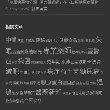
「
糖尿病藥物分類 | 活力藥師網
」在〈
口服糖尿病藥物
Sulfonylureas
〉發佈留言
相關文章
失
中醫
便秘
健康食品
代謝症候群
咖啡
保護視力
塑化劑
專業藥師
眠
憂鬱
媒體曝光
威而鋼
性功能障礙
症
揪團
更年期
洗腎
柔沛
波斯卡
止痛
掉髮
攝護腺肥大
減肥
糖尿病
癌症
益生菌
牛樟芝
男性更年期
罩
過
膠原蛋白
膽固醇
胃潰瘍
腎衰竭
自言自語
胰島素
敏
豐胸
醫藥新知
敏
食安新聞
醫學新知
避孕
食品法規
關鍵字
高血壓
黃芩
飲食禁忌