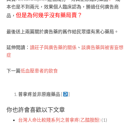
本也是不到兩元，效果個人臨床認為，勝過任何廣告商
但是為何幾乎沒有藥局賣？
品，
最後送上兩篇關於廣告藥的舊作給民眾還有黑心藥局。
延伸閱讀：
讀莊子與廣告藥的關係
、
談廣告藥與被害妄想
症
下一篇
低血壓患者的飲食
普拿疼並非原廠藥品 [
]
你也許會喜歡以下文章
台灣人命比較賤系列之普拿疼(乙醯胺酚)
(1)