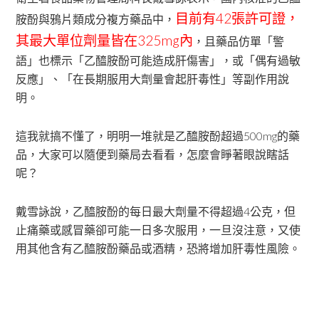
目前有42張許可證，
胺酚與鴉片類成分複方藥品中，
其最大單位劑量皆在325mg內
，且藥品仿單「警
語」也標示「乙醯胺酚可能造成肝傷害」，或「偶有過敏
反應」、「在長期服用大劑量會起肝毒性」等副作用說
明。
這我就搞不懂了，明明一堆就是乙醯胺酚超過500mg的藥
品，大家可以隨便到藥局去看看，怎麼會睜著眼說瞎話
呢？
戴雪詠說，乙醯胺酚的每日最大劑量不得超過4公克，但
止痛藥或感冒藥卻可能一日多次服用，一旦沒注意，又使
用其他含有乙醯胺酚藥品或酒精，恐將增加肝毒性風險。