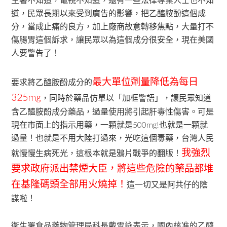
道，民眾長期以來受到廣告的影響，把乙醯胺酚這個成
分，當成止痛的良方，加上廠商故意轉移焦點，大量打不
傷腸胃這個訴求，讓民眾以為這個成分很安全，現在美國
人要警告了！
最大單位劑量降低為每日
要求將乙醯胺酚成分的
325mg
，同時於藥品仿單以「加框警語」，讓民眾知道
含乙醯胺酚成分藥品，過量使用將引起肝毒性傷害。可是
現在市面上的指示用藥，一顆就是500mg!也就是一顆就
過量！也就是不用大陸打過來，光吃這個毒藥，台灣人民
我強烈
就慢慢生病死光，這根本就是鴉片戰爭的翻版！
要求政府派出禁煙大臣，將這些危險的藥品都堆
在基隆碼頭全部用火燒掉！
這一切又是阿共仔的陰
謀啦！
衛生署食品藥物管理局科長戴雪詠表示，國內核准的乙醯