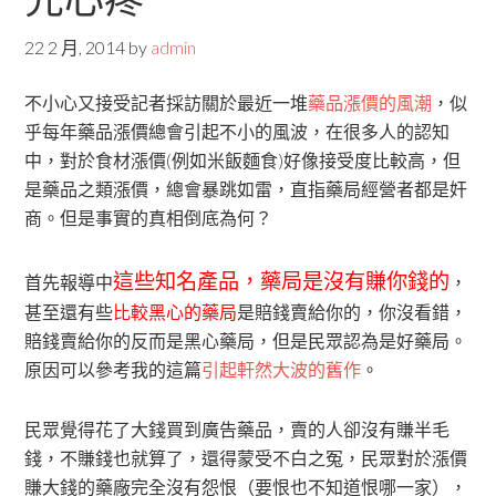
22 2 月, 2014
by
admin
不小心又接受記者採訪關於最近一堆
藥品漲價的風潮
，似
乎每年藥品漲價總會引起不小的風波，在很多人的認知
中，對於食材漲價(例如米飯麵食)好像接受度比較高，但
是藥品之類漲價，總會暴跳如雷，直指藥局經營者都是奸
商。但是事實的真相倒底為何？
這些知名產品，藥局是沒有賺你錢的
首先報導中
，
甚至還有些
比較黑心的藥局
是賠錢賣給你的，你沒看錯，
賠錢賣給你的反而是黑心藥局，但是民眾認為是好藥局。
原因可以參考我的這篇
引起軒然大波的舊作
。
民眾覺得花了大錢買到廣告藥品，賣的人卻沒有賺半毛
錢，不賺錢也就算了，還得蒙受不白之冤，民眾對於漲價
賺大錢的藥廠完全沒有怨恨（要恨也不知道恨哪一家），