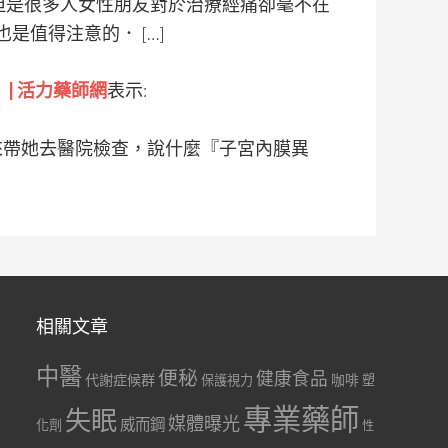
但是很多人女性朋友對於治療經痛卻毫不在
值得注意的． […]
| 活力藥師網
表示:
後來帶她去醫院檢查，說什麼『子宮內膜異
相關文章
中醫
便秘
健康食品
代謝症候群
咖啡
保護視力
塑
專業藥師
失眠
媒體曝光
威而鋼
化劑
性