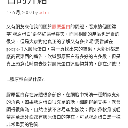
17 6 月, 2007
by
admin
又有網友來信詢問關於
膠原蛋白
的問題，看來這個關鍵
字”膠原蛋白”雖然紅遍半邊天，而且相關的產品也是賣的
很火，但是大家對他真正的了解又有多少呢?我嘗試在
google打入膠原蛋白，第一頁找出來的結果，大部份都是
廠商賣東西的廣告，吹噓膠原蛋白有多好的占多數，但是
真正願意花時間去探討膠原蛋白這個物質的，卻在少數!!!
1.膠原蛋白是什麼??
膠原蛋白存在身體很多部份，在細胞中扮演一種類似支架
的角色，如果膠原蛋白很充足的話，細胞得到支撐，就會
顯得很飽滿，自然也就不容易產生皺紋；例如鼻軟骨或韌
帶甚至連牙齒都有膠原蛋白的存在，可見膠原蛋白是一種
非常重要的物質.