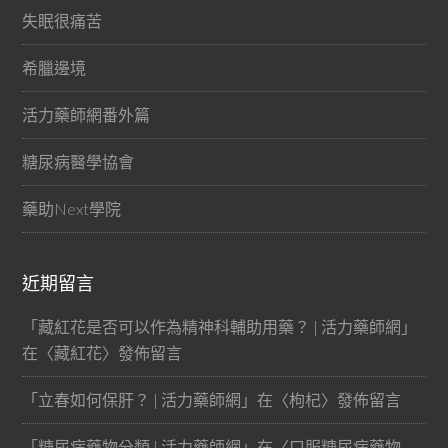
失眠很痛苦
希臘邊境
活力藥師網番外篇
糖尿病醫學協會
藥助Next學院
近期留言
「
藏紅花是否可以作為精神科輔助用藥？ | 活力藥師網
」
在〈
藏紅花
〉發佈留言
「
立春如何保肝？ | 活力藥師網
」在〈
枸杞
〉發佈留言
「
糖尿病藥物分類 | 活力藥師網
」在〈
口服糖尿病藥物