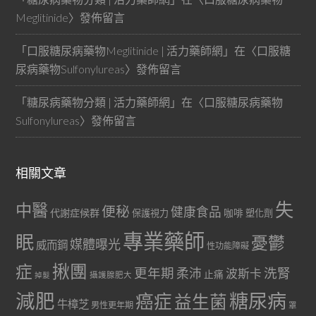
Meglitinide
〉發佈留言
「
口服糖尿病藥物Meglitinide | 活力藥師網
」在〈
口服糖
尿病藥物Sulfonylureas
〉發佈留言
「
糖尿病藥物分類 | 活力藥師網
」在〈
口服糖尿病藥物
Sulfonylureas
〉發佈留言
相關文章
失
中醫
便秘
健康食品
代謝症候群
咖啡
保護視力
塑化劑
專業藥師
眠
憂鬱
媒體曝光
威而鋼
性功能障礙
症
揪團
更年期
洗腎
柔沛
波斯卡
止痛
掉髮
攝護腺肥大
減肥
糖尿病
癌症
益生菌
牛樟芝
男性更年期
罩