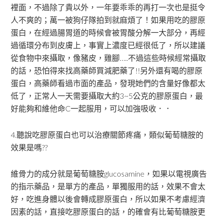
裡面，不過除了貴以外，一年要乖乖的再打一次也是挺令
人不爽的；萬一被狗仔隊拍到就麻煩了！如果用吃的膠原
蛋白，在經過腸胃道的時候會被胃酸分解一大部分，再經
過循環分布到皮膚上，事實上濃度已經很低了，所以建議
從食物中來攝取，像豬皮，雞腳…..不過這些時候經常攝取
的話，恐怕得來找高藥師買減肥藥了!!另外還有喝的膠原
蛋白，高藥師看過市面的產品，發現她們的含量好像都太
低了，正常人一天需要攝取大約3~5公克的膠原蛋白，最
好能夠和維他命C一起服用，可以加強吸收．．
4.聽說吃膠原蛋白也可以治療關節疼痛，類似葡萄糖胺的
效果是嗎??
維骨力的成分就是葡萄糖胺glucosamine，如果以電視廣告
的指示藥品，是單方的產品，單獨服用的話，效果不會太
好，吃進身體以後會轉成膠原蛋白，所以如果不考慮經濟
因素的話，直接吃膠原蛋白的話，的確會有比葡萄糖胺更