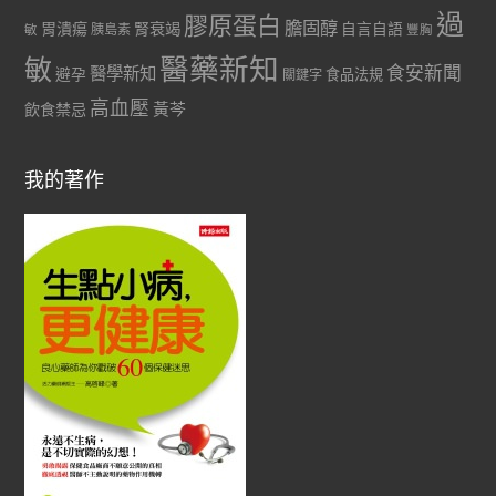
過
膠原蛋白
膽固醇
胃潰瘍
腎衰竭
自言自語
胰島素
敏
豐胸
醫藥新知
敏
食安新聞
醫學新知
避孕
食品法規
關鍵字
高血壓
黃芩
飲食禁忌
我的著作