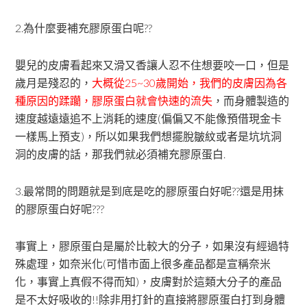
2.為什麼要補充膠原蛋白呢??
嬰兒的皮膚看起來又滑又香讓人忍不住想要咬一口，但是
歲月是殘忍的，
大概從25~30歲開始，我們的皮膚因為各
種原因的蹂躪，膠原蛋白就會快速的流失
，而身體製造的
速度越遠遠追不上消耗的速度(偏偏又不能像預借現金卡
一樣馬上預支)，所以如果我們想擺脫皺紋或者是坑坑洞
洞的皮膚的話，那我們就必須補充膠原蛋白.
3.最常問的問題就是到底是吃的膠原蛋白好呢??還是用抹
的膠原蛋白好呢???
事實上，膠原蛋白是屬於比較大的分子，如果沒有經過特
殊處理，如奈米化(可惜市面上很多產品都是宣稱奈米
化，事實上真假不得而知)，皮膚對於這類大分子的產品
是不太好吸收的!!除非用打針的直接將膠原蛋白打到身體