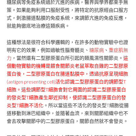
糖尿病等免疫系統過於亢進的疾病，醫界與學界都束手無
策。如果能夠利用口服耐受性，將特定的抗原經由口服方
式，刺激腸道黏膜的免疫系統，來調節亢進的免疫反應，
就能夠徹底地治療這類疾病。
這種想法是很符合科學邏輯的，在許多的動物實驗中也證
明有它的效果，例如過敏性腦脊髓炎、
糖尿病
、
重症肌無
力
，當然還有二型膠原蛋白所引起的類風濕性關節炎。
這
個動物實驗的機轉是餵食關節炎老鼠萃取自雞的二型膠原
蛋白後，二型膠原蛋白在腸道黏膜中，透過抗原呈現細胞
(antigen presenting cell)活化認識二型膠原蛋白的調節型T
細胞。這些調節型T細胞會對它周圍的認識二型膠原蛋白
的發炎型T細胞產生鄰近抑制，使認識二型膠原蛋白的發
炎型T細胞不活化
。所以當這些不活化的發炎型T細胞從腸
道移動到淋巴組織中，並隨著血流，來到關節組織中也不
會去攻擊關節中的二型膠原蛋白，關節自然就不會發炎。