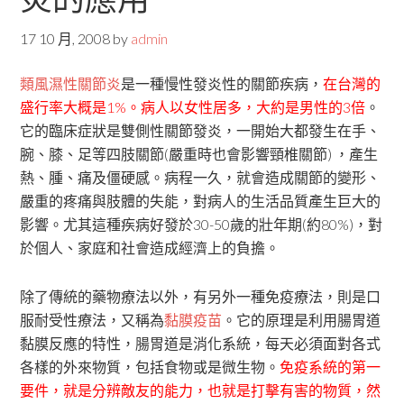
17 10 月, 2008
by
admin
類風濕性關節炎
是一種慢性發炎性的關節疾病，
在台灣的
盛行率大概是1%。病人以女性居多，大約是男性的3倍
。
它的臨床症狀是雙側性關節發炎，一開始大都發生在手、
腕、膝、足等四肢關節(嚴重時也會影響頸椎關節) ，產生
熱、腫、痛及僵硬感。病程一久，就會造成關節的變形、
嚴重的疼痛與肢體的失能，對病人的生活品質產生巨大的
影響。尤其這種疾病好發於30-50歲的壯年期(約80%)，對
於個人、家庭和社會造成經濟上的負擔。
除了傳統的藥物療法以外，有另外一種免疫療法，則是口
服耐受性療法，又稱為
黏膜疫苗
。它的原理是利用腸胃道
黏膜反應的特性，腸胃道是消化系統，每天必須面對各式
各樣的外來物質，包括食物或是微生物。
免疫系統的第一
要件，就是分辨敵友的能力，也就是打擊有害的物質，然