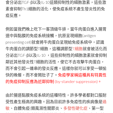
會分泌出TGF-β以及IL-10這類抑制性的細胞激素，這些激
素會抑制Th1細胞的活化，使免疫系統不產生發炎性的免
疫反應。
例如當我們晚上吃下一客頂級牛排，當牛肉蛋白進入腸胃
道中與黏膜的免疫系統接觸，抗原呈現細胞(antigen
presenting cell)就會將牛肉蛋白呈現給免疫系統中，認識
牛肉蛋白的調節型T細胞，這種調節型
T細胞
就會被活化而
分泌出TGF-β以及IL-10 ，這些抑制性的細胞激素就會抑制
鄰近其他發炎性T細胞的活性，使它不去攻擊牛肉蛋白，
而不會引起一連串的發炎反應。這樣你就可以享受一頓愉
快的晚餐，而不會鬧肚子了。
免疫學家稱這種具有特異性
的免疫抑制反應為近鄰抑制 (by-stander suppression)。
由於腸道黏膜免疫系統的這種特性，許多學者都對口服耐
受性產生極高的興趣。因為目前許多免疫性的疾病像是
過
敏
、自體免疫(類風濕性關節炎、
多發性硬化症
、第一型