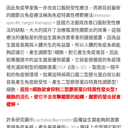
因此免疫學家進一步改良口服耐受性療法，而將目前最新
的關節炎免疫療法稱為免疫特異性標靶療法(immuno-
specific target therapy)。這個方法徹底改善口服耐受性療
法的缺點，大大的提升了治療風濕性關節炎的效果。這個
療法的優點是利用益生菌來改善患者的腸道菌叢，因為益
生菌是長期與人體共生的有益菌，所以人體的免疫系統能
夠認識它，產生調節型T細胞，對它產生免疫寬容。因此
如果腸道中的益生菌是優勢菌叢，它就能使腸道的免疫環
境充滿抑制型的細胞激素(TGF-β及IL-10) ，製造出一個平
和的免疫微環境。如果這時候再口服二型膠元蛋白就比較
容易產生免疫耐受性，產生二型膠原蛋白特異性調節型T
細胞，
這些T細胞就會抑制二型膠原蛋白特異性發炎型T
細胞的活化，使它不去攻擊關節的組織，關節的發炎就會
緩解。
許多研究顯示Lactobacillus reuteri這種益生菌能夠刺激腸
胃道免疫系統，產生最高量的IL-10。臨床上也發現它對於