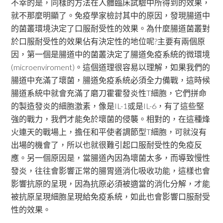
不幸的是，同樣的方法在人體臨床試驗中所得到的效果，
就不那麼明顯了。免疫學家檢討其中的原因，發現腸道中
的菌叢環境決定了口服耐受性的效果。為什麼腸道菌叢對
於口服耐受性的效果佔有決定性的地位呢?主要有兩個原
因，第一個是腸道中的菌叢決定了腸道免疫系統的微環境
(microenviroment)。這個道理很容易以理解，如果我們的
腸道中充滿了壞菌，腸道免疫系統必須全力備戰，這時候
腸道系統中就會充滿了磨刀霍霍發炎性T細胞，它們拼命
的製造發炎的細胞激素，像是IL-1或是IL-6，有了這些堅
強的戰力，我們才能免於壞菌的侵襲。相對的，在這種烽
火連天的戰場上，擔任和平使者調節型T細胞，可就沒有
出場的機會了，所以也就很難引起口服耐受性的免疫反
應。另一個原因是，當腸道內因為壞菌太多，而導致慢性
發炎，往往會影響正常的腸胃道消化吸收功能，這樣也會
影響抗原的呈現，因為抗原必須被適當的消化分解，才能
被抗原呈現細胞呈現給免疫系統，如此也會影響口服耐受
性的效果。