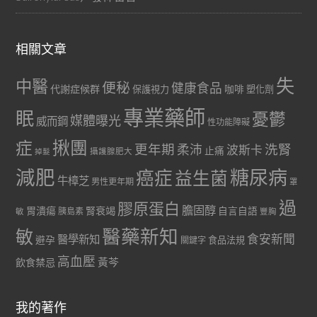
相關文章
失
中醫
便秘
健康食品
代謝症候群
咖啡
保護視力
塑化劑
專業藥師
眠
憂鬱
媒體曝光
威而鋼
性功能障礙
症
揪團
更年期
洗腎
柔沛
波斯卡
止痛
掉髮
攝護腺肥大
減肥
糖尿病
癌症
益生菌
牛樟芝
男性更年期
罩
過
膠原蛋白
膽固醇
胃潰瘍
腎衰竭
自言自語
胰島素
敏
豐胸
醫藥新知
敏
食安新聞
醫學新知
避孕
食品法規
關鍵字
高血壓
黃芩
飲食禁忌
我的著作