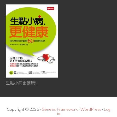
生點小病更健康!
Copyright © 2026 ·
Genesis Framework
·
WordPress
·
Log
in