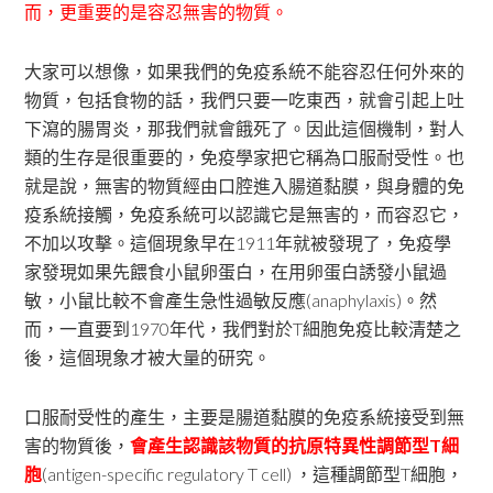
而，更重要的是容忍無害的物質。
大家可以想像，如果我們的免疫系統不能容忍任何外來的
物質，包括食物的話，我們只要一吃東西，就會引起上吐
下瀉的腸胃炎，那我們就會餓死了。因此這個機制，對人
類的生存是很重要的，免疫學家把它稱為口服耐受性。也
就是說，無害的物質經由口腔進入腸道黏膜，與身體的免
疫系統接觸，免疫系統可以認識它是無害的，而容忍它，
不加以攻擊。這個現象早在1911年就被發現了，免疫學
家發現如果先餵食小鼠卵蛋白，在用卵蛋白誘發小鼠過
敏，小鼠比較不會產生急性過敏反應(anaphylaxis)。然
而，一直要到1970年代，我們對於T細胞免疫比較清楚之
後，這個現象才被大量的研究。
口服耐受性的產生，主要是腸道黏膜的免疫系統接受到無
害的物質後，
會產生認識該物質的抗原特異性調節型T細
胞
(antigen-specific regulatory T cell) ，這種調節型T細胞，