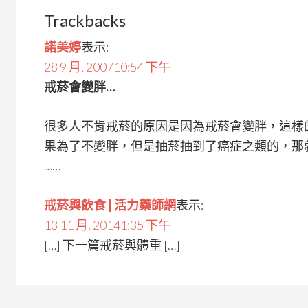
Trackbacks
諾美婷
表示:
28 9 月, 200710:54 下午
戒菸會變胖…
很多人不肯戒菸的原因是因為戒菸會變胖，這樣
果為了不變胖，但是抽菸抽到了癌症之類的，那
……
戒菸與飲食 | 活力藥師網
表示:
13 11 月, 20141:35 下午
[…] 下一篇戒菸與體重 […]