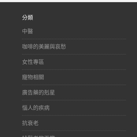
分類
中醫
咖啡的美麗與哀愁
女性專區
寵物相關
廣告藥的剋星
惱人的疾病
抗衰老