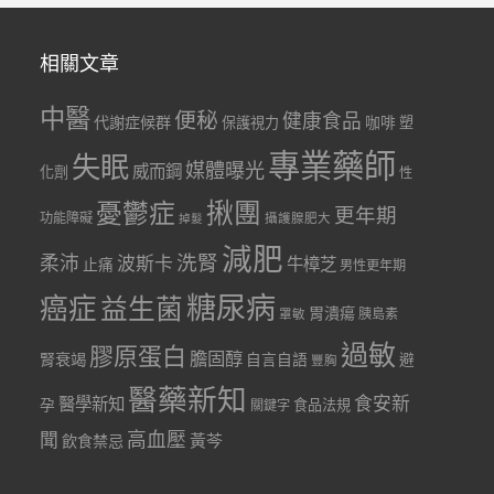
相關文章
中醫
便秘
健康食品
代謝症候群
咖啡
保護視力
塑
專業藥師
失眠
媒體曝光
威而鋼
化劑
性
憂鬱症
揪團
更年期
功能障礙
掉髮
攝護腺肥大
減肥
洗腎
柔沛
波斯卡
牛樟芝
止痛
男性更年期
糖尿病
癌症
益生菌
胃潰瘍
胰島素
罩敏
過敏
膠原蛋白
膽固醇
腎衰竭
自言自語
避
豐胸
醫藥新知
食安新
醫學新知
孕
食品法規
關鍵字
聞
高血壓
黃芩
飲食禁忌