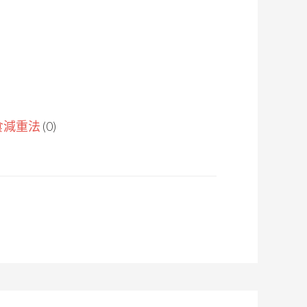
食減重法
(0)