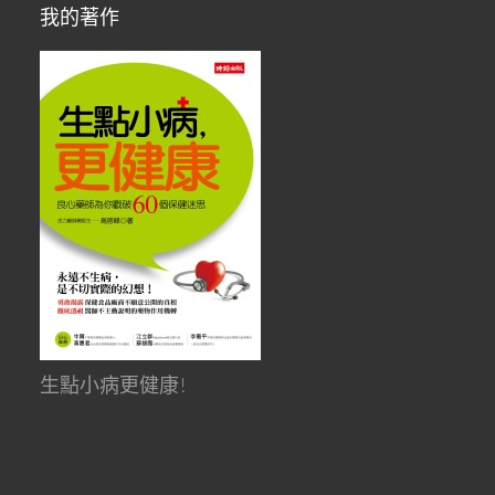
我的著作
生點小病更健康!