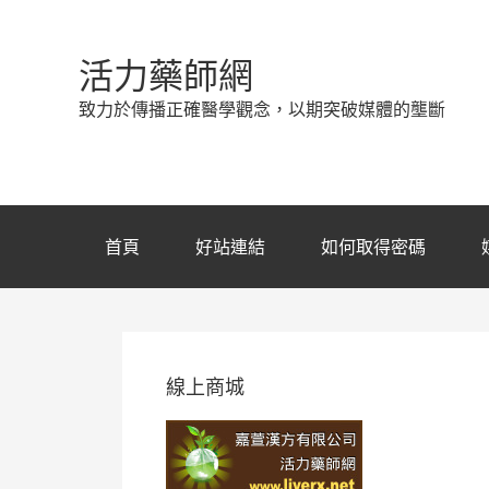
活力藥師網
致力於傳播正確醫學觀念，以期突破媒體的壟斷
首頁
好站連結
如何取得密碼
線上商城