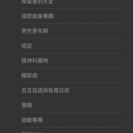
掉髮者的天堂
減肥瘦身專欄
男性更年期
癌症
精神科藥物
糖尿病
自言自語與執業日誌
豐胸
過敏專欄