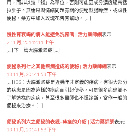
用，而非以幾「錢」為單位，否則可能因成分濃度過高猛
拉肚子。無論是與情緒問題有關的便秘型腸躁症，或虛性
便秘，藥方中加入玫瑰花皆有幫助。 […]
慢性腎衰竭的病人能避免洗腎嗎 | 活力藥師網
表示:
2 11 月, 20142:11 上午
[…] 下一篇大腸激躁症 […]
便秘系列七之其他疾病造成的便秘 | 活力藥師網
表示:
13 11 月, 20141:53 下午
[…] IBS：大腸激躁症是近幾年才定義的疾病，有很大部分
的病患是因為這樣的疾病而引起便秘，可是很多病患並不
了解這樣的疾病，甚至很多醫師也不懂診斷，當作一般的
便秘來治療。 […]
便秘系列六之便秘的表親–痔瘡的介紹 | 活力藥師網
表示:
13 11 月, 20141:58 下午