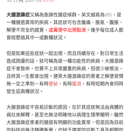
大腸激躁症
又稱為急躁性腸症候群，英文縮寫為IBS，是
一種腸道異常的疾病，其症狀可包含腹痛、脹氣、腹脹、
解便不完全的感覺，
或糞便中出現黏液
。幾乎每位成人都
曾經歷過其中一或數種狀況。
但是如果這些症狀一起出現，而且持續存在，對日常生活
造成困擾的話，就可稱為是一種功能性的疾病。大腸激躁
症不會致命，也算不上非常嚴重的疾病，但很少被根治，
且終其一生都會出現。通常大腸激躁症的患者之解便習慣
無一定之準則－有時
便秘
，有時
腹瀉
，有時短期內會同時
發生這兩種狀況。
大腸激躁症不容易診斷的原因，在於其症狀無法由具體的
病灶來解釋，甚至也無法明確地以病理生理學闡明。雖然
大腸激躁症患者的腸道有明顯的功能異常，但是因為目前
的科技尚無法精確衡量，也缺乏適當的診斷工具及相關的