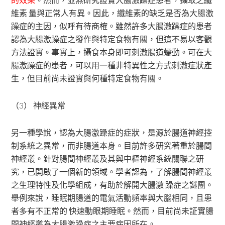
維素 量與正常人有異。因此，纖維素的缺乏是否為大腸激
躁症的主因，似呼有待商榷。雖然許多大腸激躁症的患者
認為大腸激躁症之發作與特定食物有關，但這不易以客觀
方法證實。事實上，攝食本身即可刺激腸道蠕動。可在大
腸激躁症的患者，可以用一種非特異性之方式刺激症狀產
生，但目前尚未證實與何種特定食物有關。
（3） 神經異常
另一種學說，認為大腸激躁症的症狀，是源於腸道神經控
制系統之異常，而非腸道本身。目前許多研究著重於腸間
神經叢。針對腸間神經叢及其與中樞神經系統關聯之研
究，已開啟了一個新的領域。學者認為，了解腸間神經叢
之生理特性及化學組成，有助於解開大腸激 躁症之謎團。
舉例來說，睡眠期腸道的電氣活動頻率與大腦相同，且患
者多有不正常的 快速動眼期睡眠。然而，目前尚未証實腸
間神經叢為大腸激躁症之主要病因所在。