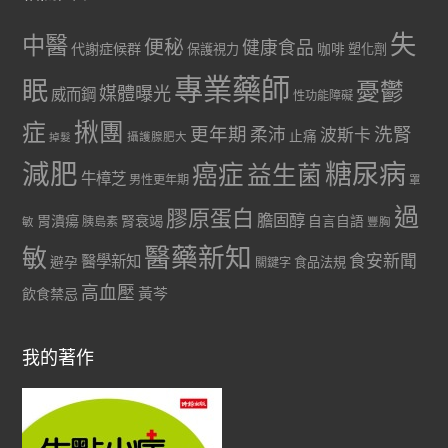
失
中醫
便秘
健康食品
代謝症候群
咖啡
保護視力
塑化劑
專業藥師
眠
憂鬱
媒體曝光
威而鋼
性功能障礙
症
揪團
更年期
洗腎
柔沛
波斯卡
止痛
掉髮
攝護腺肥大
減肥
糖尿病
癌症
益生菌
牛樟芝
男性更年期
罩
過
膠原蛋白
膽固醇
胃潰瘍
腎衰竭
自言自語
胰島素
敏
豐胸
醫藥新知
敏
食安新聞
醫學新知
避孕
食品法規
關鍵字
高血壓
黃芩
飲食禁忌
我的著作