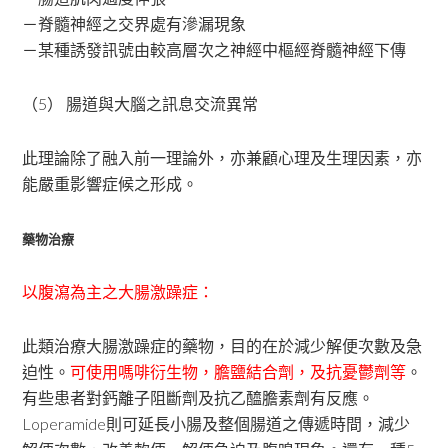
－脊髓神經之交界處有滲漏現象
－某種誘發訊號由較高層次之神經中樞經脊髓神經下傳
（5） 腸道與大腦之訊息交流異常
此理論除了融入前一理論外，亦兼顧心理及生理因素，亦
能嚴重影響症候之形成。
藥物治療
以腹瀉為主之大腸激躁症：
此類治療大腸激躁症的藥物，目的在於減少解便次數及急
迫性。
可使用嗎啡衍生物，膽鹽結合劑，及抗憂鬱劑等
。
有些患者對鈣離子阻斷劑及抗乙醯膽素劑有反應。
Loperamide則可延長小腸及整個腸道之傳遞時間，減少