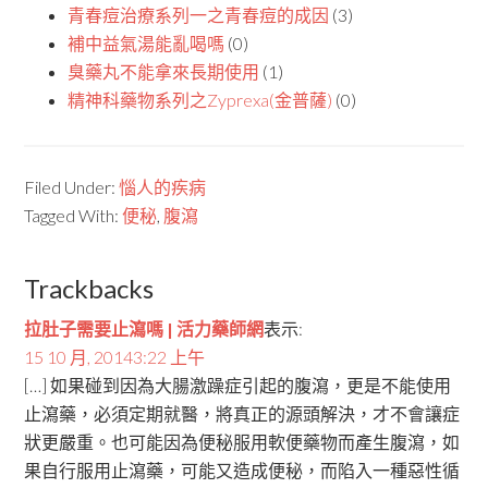
青春痘治療系列一之青春痘的成因
(3)
補中益氣湯能亂喝嗎
(0)
臭藥丸不能拿來長期使用
(1)
精神科藥物系列之Zyprexa(金普薩)
(0)
Filed Under:
惱人的疾病
Tagged With:
便秘
,
腹瀉
Trackbacks
拉肚子需要止瀉嗎 | 活力藥師網
表示:
15 10 月, 20143:22 上午
[…] 如果碰到因為大腸激躁症引起的腹瀉，更是不能使用
止瀉藥，必須定期就醫，將真正的源頭解決，才不會讓症
狀更嚴重。也可能因為便秘服用軟便藥物而產生腹瀉，如
果自行服用止瀉藥，可能又造成便秘，而陷入一種惡性循