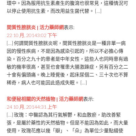
環中。因為服用抗生素產生的腹瀉也很常見，這種情況可
以停止使用抗生素，而改用益生菌代替。 […]
間質性膀胱炎 | 活力藥師網
表示:
22 10 月, 20143:02 下午
[…] 何謂間質性膀胱炎呢，間質性膀胱炎是一種非單一病
因的慢性疾病，不是因為感染引起的，所以不必擔心傳
染。百分之九十的患者是中年女性，這些人也同時患有過
敏的機率很高，甚至也會罹患大腸激躁症，另有百分之二
十會有偏頭痛。晚上睡覺後，起床尿個二、三十次也不算
稀奇，病人也可能因此造成失眠。 […]
和便秘相關的天然植物 | 活力藥師網
表示:
24 10 月, 20144:31 上午
[…] 玫瑰：中醫認為其行氣解鬱，和血散瘀，助改善緊
張，是屬於藥性的天然植物。但是不能因為如此，而大量
使用，玫瑰花應以幾「瓣」、「朵」為單位少量點綴使