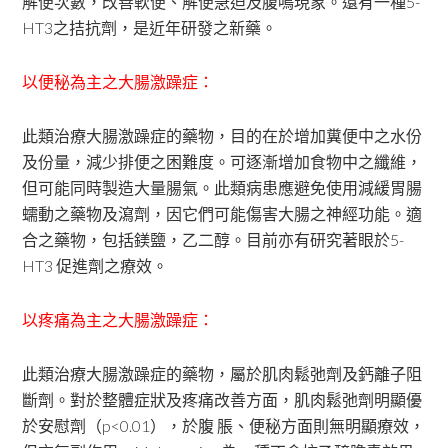
解便次數，改善軟便、解便急迫及腹鳴現象。還有一種5-
HT3之拮抗劑，是近年研發之新藥。
以便秘為主之大腸激躁症：
此類治療大腸激躁症的藥物，目的在於增加糞便中之水份
及份量，減少排便之困難度。可逐漸增加食物中之纖維，
但可能同時製造大量腸氣。此類病患應避免使用減緩胃腸
蠕動之藥物及瀉劑，因它們可能傷害大腸之神經功能。適
合之藥物，包括鎂鹽，乙二醇。目前亦有研究著眼於5-
HT3 促進劑之療效。
以疼痛為主之大腸激躁症：
此類治療大腸激躁症的藥物，屬於肌肉鬆弛劑及鈣離子阻
斷劑。對於整體症狀及疼痛改善方面，肌肉鬆弛劑明顯優
於安慰劑（p<0.01），於腹 脹、便秘方面則無明顯療效，