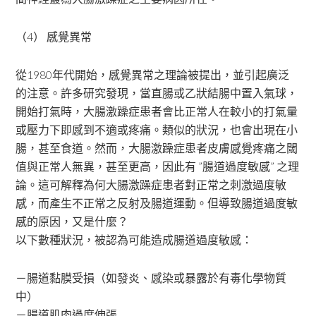
（4） 感覺異常
從1980年代開始，感覺異常之理論被提出，並引起廣泛
的注意。許多研究發現，當直腸或乙狀結腸中置入氣球，
開始打氣時，大腸激躁症患者會比正常人在較小的打氣量
或壓力下即感到不適或疼痛。類似的狀況，也會出現在小
腸，甚至食道。然而，大腸激躁症患者皮膚感覺疼痛之閾
值與正常人無異，甚至更高，因此有 ”腸道過度敏感” 之理
論。這可解釋為何大腸激躁症患者對正常之刺激過度敏
感，而產生不正常之反射及腸道運動。但導致腸道過度敏
感的原因，又是什麼？
以下數種狀況，被認為可能造成腸道過度敏感：
－腸道黏膜受損（如發炎、感染或暴露於有毒化學物質
中）
－腸道肌肉過度伸張