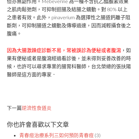
但亦無副作用。Mebeverine 為一種不含抗乙醯膽素效果
之肌肉鬆弛劑，可抑制迴腸及結腸之蠕動。對 80% 以上
之患者有效。此外，pinaverium 為選擇性之腸道鈣離子阻
斷劑，可抑制腸道之蠕動及傳導過速，因而減輕攝食後之
腹痛。
因為大腸激躁症診斷不易，常被誤診為便秘或者腹瀉
，如
果有便秘或者是腹瀉經過看診後，並未得到妥善改善的時
候，也許可以尋求專業的腸胃科醫師，台北榮總的張扶陽
醫師是這方面的專家．
下一篇
逆流性食道炎
你也許會喜歡以下文章
青春痘治療系列三如何預防青春痘
(3)