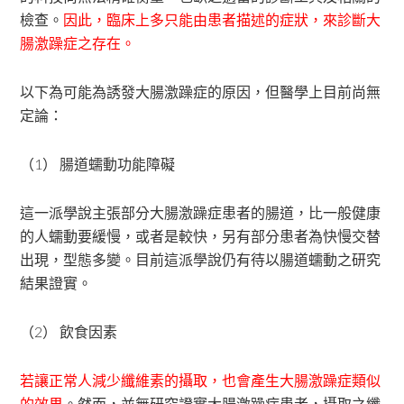
檢查。
因此，臨床上多只能由患者描述的症狀，來診斷大
腸激躁症之存在。
以下為可能為誘發大腸激躁症的原因，但醫學上目前尚無
定論：
（1） 腸道蠕動功能障礙
這一派學說主張部分大腸激躁症患者的腸道，比一般健康
的人蠕動要緩慢，或者是較快，另有部分患者為快慢交替
出現，型態多變。目前這派學說仍有待以腸道蠕動之研究
結果證實。
（2） 飲食因素
若讓正常人減少纖維素的攝取，也會產生大腸激躁症類似
的效果
。然而，並無研究證實大腸激躁症患者，攝取之纖