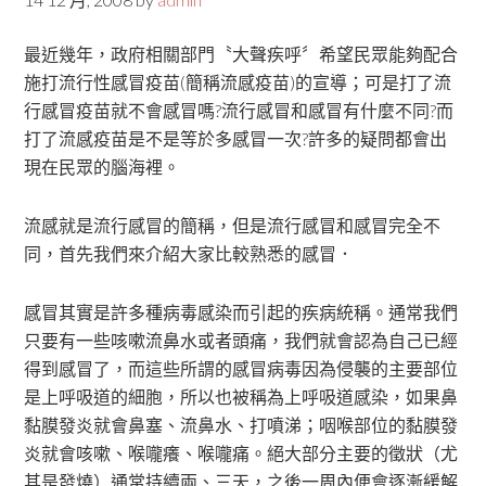
最近幾年，政府相關部門〝大聲疾呼〞希望民眾能夠配合
施打流行性感冒疫苗(簡稱流感疫苗)的宣導；可是打了流
行感冒疫苗就不會感冒嗎?流行感冒和感冒有什麼不同?而
打了流感疫苗是不是等於多感冒一次?許多的疑問都會出
現在民眾的腦海裡。
流感就是流行感冒的簡稱，但是流行感冒和感冒完全不
同，首先我們來介紹大家比較熟悉的感冒．
感冒其實是許多種病毒感染而引起的疾病統稱。通常我們
只要有一些咳嗽流鼻水或者頭痛，我們就會認為自己已經
得到感冒了，而這些所謂的感冒病毒因為侵襲的主要部位
是上呼吸道的細胞，所以也被稱為上呼吸道感染，如果鼻
黏膜發炎就會鼻塞、流鼻水、打噴涕；咽喉部位的黏膜發
炎就會咳嗽、喉嚨癢、喉嚨痛。絕大部分主要的徵狀（尤
其是發燒）通常持續兩、三天，之後一周內便會逐漸緩解