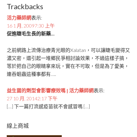
Trackbacks
活力藥師網
表示:
16 1 月, 20097:30 上午
促進睫毛生長的新藥…
之前網路上流傳治療青光眼的Xalatan，可以讓睫毛變得又
濃又密，還引起一堆鄉民爭相討論效果，不過這樣子搞，
等於把自己的眼睛拿來玩，實在不可取，但是為了愛美，
連吞蛔蟲這種事都有…..
益生菌的劑型會影響療效嗎 | 活力藥師網
表示:
27 10 月, 20142:17 下午
[…] 下一篇打流感疫苗就不會感冒嗎 […]
線上商城