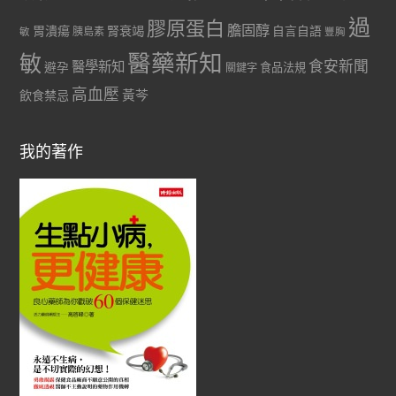
過
膠原蛋白
膽固醇
胃潰瘍
腎衰竭
自言自語
胰島素
敏
豐胸
醫藥新知
敏
食安新聞
醫學新知
避孕
食品法規
關鍵字
高血壓
黃芩
飲食禁忌
我的著作