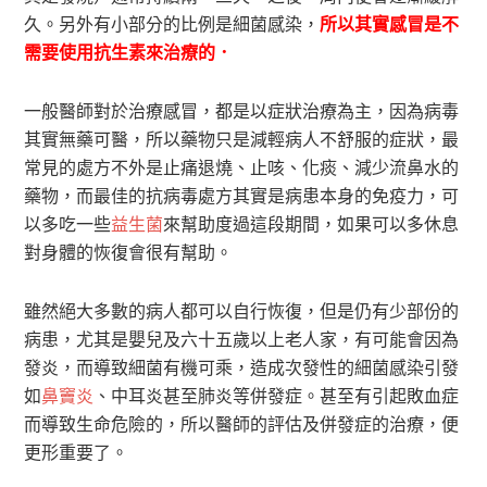
久。另外有小部分的比例是細菌感染，
所以其實感冒是不
需要使用抗生素來治療的．
一般醫師對於治療感冒，都是以症狀治療為主，因為病毒
其實無藥可醫，所以藥物只是減輕病人不舒服的症狀，最
常見的處方不外是止痛退燒、止咳、化痰、減少流鼻水的
藥物，而最佳的抗病毒處方其實是病患本身的免疫力，可
以多吃一些
益生菌
來幫助度過這段期間，如果可以多休息
對身體的恢復會很有幫助。
雖然絕大多數的病人都可以自行恢復，但是仍有少部份的
病患，尤其是嬰兒及六十五歲以上老人家，有可能會因為
發炎，而導致細菌有機可乘，造成次發性的細菌感染引發
如
鼻竇炎
、中耳炎甚至肺炎等併發症。甚至有引起敗血症
而導致生命危險的，所以醫師的評估及併發症的治療，便
更形重要了。