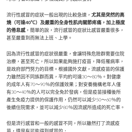
流行性感冒的症狀一般出現的比較急速，
尤其是突然的高
燒（可達40℃）及嚴重的全身性肌肉關節疼痛，加上極度
的倦怠感
，簡單的說，流行感冒的症狀比感冒嚴重很多，
甚至嚴重到而無法上班、上學。
因為流行性感冒的症狀很嚴重，會讓特殊危險群需要住院
治療，甚至死亡，所以如果能夠施打疫苗，降低罹病率，
是政府部門努力的目標。根據國外文獻，流感疫苗的保護
力雖然因不同族群而異，平均約可達30～80％。對健康
的成年人有70～90％的保護效果；對安養機構老年人僅
有30～40％的人可以完全免於發病，但是疫苗接種後所
產生免疫力提供的保護作用，仍然可以減少50～60％的
後續住院需求，並可以減少80％因流感所造成的死亡率。
但是流行感冒和一般的感冒不同，所以雖然打了流感疫
苗，還是有可能得到感冒的．