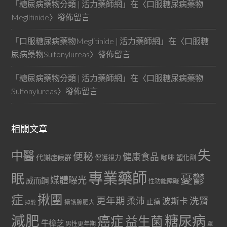
「
糖尿病藥物分類 | 活力藥師網
」在〈
口服糖尿病藥物
Meglitinide
〉發佈留言
「
口服糖尿病藥物Meglitinide | 活力藥師網
」在〈
口服糖
尿病藥物Sulfonylureas
〉發佈留言
「
糖尿病藥物分類 | 活力藥師網
」在〈
口服糖尿病藥物
Sulfonylureas
〉發佈留言
相關文章
失
中醫
便秘
健康食品
代謝症候群
咖啡
保護視力
塑化劑
專業藥師
眠
憂鬱
媒體曝光
威而鋼
性功能障礙
症
揪團
更年期
洗腎
柔沛
波斯卡
止痛
掉髮
攝護腺肥大
減肥
糖尿病
癌症
益生菌
牛樟芝
男性更年期
罩