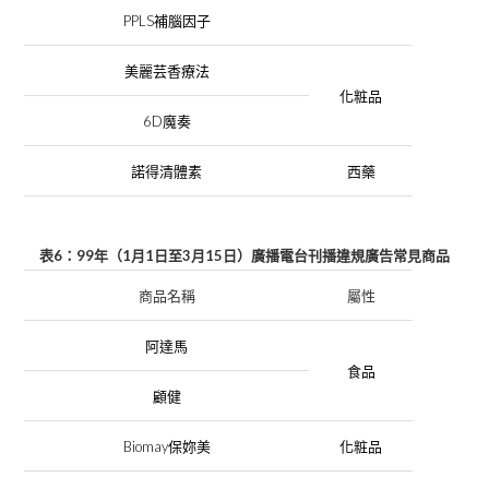
PPLS
補腦因子
美麗芸香療法
化粧品
6D
魔奏
諾得清體素
西藥
6
99
1
1
3
15
表
：
年（
月
日
至
月
日
）廣播電台刊播違規廣告
常見
商品
商品名稱
屬性
阿達馬
食品
顧健
Biomay
保妳美
化粧品