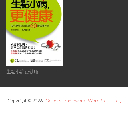
生點小病更健康!
Copyright © 2026 ·
Genesis Framework
·
WordPress
·
Log
in