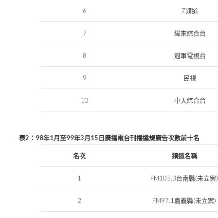
6
Z
頻道
7
緯來綜合台
8
冠軍電視台
9
民視
10
中天綜合台
2
98
1
99
3
15
表
：
年
月至
年
月
日
廣播電台刊播違規廣告次數前十名
名次
頻道名稱
1
FM105.3
(
台南縣
未立案
2
FM97.1
(
)
嘉義縣
未立案