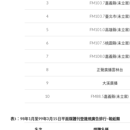
3
FM103.7
(
嘉義縣
未立案
4
FM103.7
(
臺北市
未立案
5
FM101.0
(
高雄縣
未立案
6
FM107.5
(
桃園縣
未立案
7
FM108.0
(
嘉義縣
未立案
8
正聲廣播雲林台
9
大溪廣播
10
FM88.5
(
)
嘉義縣
未立案
98
1
99
3
15
–
表
3
：
年
月至
年
月
日
平面媒體刊登違規廣告
排行
報紙類
名次
媒體名稱