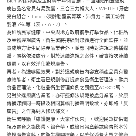
Biomay保妳美及金財牌千年何首烏：平面媒體刊登違規
廣告品名常見有易勁纖、三合三力轉大人、WHITE-T牙齒
亮白組合、Jumelle凍齡胎盤素菁萃、沛骨力、藥工坊養
髮液5％..等（表5、6、7）。
為維護民眾健康，中央與地方政府攜手打擊食品、化粧品
及藥物違規廣告，衛生署將持續對媒體進行全面監控，並
責成地方衛生局除產品業者外，並應同時對違規之傳播媒
體，嚴格依法處分，對於連續違規之案件，確實按次連續
處罰，以有效淨化違規廣告。
再者，為達嚇阻效果，對於違規廣告內容宣稱產品具有醫
療效能者，衛生署已規劃修訂提高食品衛生管理法、健康
食品管理法、化粧品衛生管理條例之罰鍰至60~300萬。
另對於違規廣告業者，亦研擬修法規範被處分業者，於原
傳播媒體同一時段及相同篇幅刊播聲明致歉，亦即將「反
廣告」之作為納入修法條文。
衛生署呼籲「維護健康，大家作伙來」，歡迎民眾提供電
視及電台之錄影帶、錄音帶，或檢具報章雜誌廣告影本等
違規廣告資料，向衛生機關檢舉，以確保消費大眾之健康