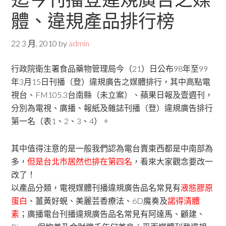
體、違規產品排行榜
22 3 月, 2010
by
admin
行政院衛生署食品藥物管理局今（21）日公布98年至99
年3月15日刊播（登）違規廣告之媒體排行，其中高點電
視台、FM105.3台南縣（未立案）、蘋果日報及壹週刊，
分別為電視、廣播、報紙及雜誌刊播（登）違規廣告排行
第一名（表1、2、3、4）。
其中值得注意的是一般我們認為電台賣東西都是中南部為
多，
但是台北市居然也排在第四名
，看來大家觀念要改一
改了！
以產品分類，電視媒體刊播違規廣告品名常見有
液態膠原
蛋白
、薑黃好蜆、美麗芸香療法、6D魔奏及
諾得清體
素
；廣播電台刊播違規廣告品名常見有阿達馬、顧建、