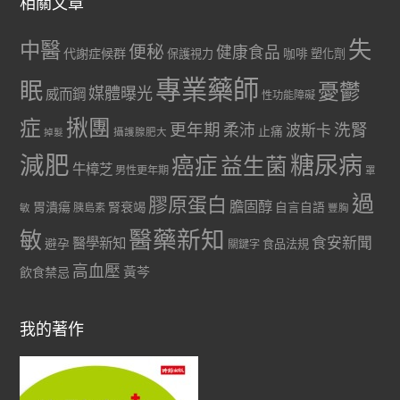
相關文章
失
中醫
便秘
健康食品
代謝症候群
咖啡
保護視力
塑化劑
專業藥師
眠
憂鬱
媒體曝光
威而鋼
性功能障礙
症
揪團
更年期
洗腎
柔沛
波斯卡
止痛
掉髮
攝護腺肥大
減肥
糖尿病
癌症
益生菌
牛樟芝
男性更年期
罩
過
膠原蛋白
膽固醇
胃潰瘍
腎衰竭
自言自語
胰島素
敏
豐胸
醫藥新知
敏
食安新聞
醫學新知
避孕
食品法規
關鍵字
高血壓
黃芩
飲食禁忌
我的著作