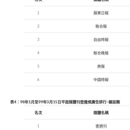
1
蘋果日報
2
聯合報
3
自由時報
4
聯合晚報
5
爽報
6
中國時報
4
98
1
99
3
15
–
表
：
年
月至
年
月
日
平面媒體刊登違規廣告排行
雜誌類
名次
媒體名稱
1
壹週刊