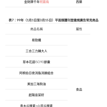
金財牌千年
何首烏
西藥
7
99
1
1
3
15
表
：
年（
月
日
至
月
日
）平面媒體刊
登
違規廣告常見商品
商品名稱
屬性
易勁纖
三合三力轉大人
ISO90
草本花語
膠囊
阿桐伯日夜消脂消腩組合
美加三海狗油
食品
起陽韭菜籽
+
青木瓜酵素
山苦瓜酵素