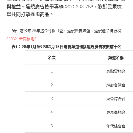
與權益。違規廣告檢舉專線0800-233-789，歡迎民眾檢
舉共同打擊違規商品。
98
衛生署公布
年
迄今
刊播
（登）
違規廣告
媒體、違規產品排行榜
9903
21
新聞稿附件
98
1
99
3
15
表
1
：
年
月至
年
月
日
電視頻道刊播違規廣告次數前
十名
名次
頻道名稱
1
高點電視台
2
霹靂台灣台
3
東森綜合台
4
東風衛視台
5
年代綜合台