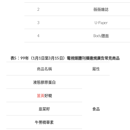
2
薇薇雜誌
3
U-Paper
4
Body
體面
5
99
1
1
3
15
表
：
年（
月
日
至
月
日
）電視媒體刊播違規廣告
常見
商品
商品名稱
屬性
液態膠原蛋白
薑黃
好蜆
韭菜籽
食品
牛蒡精華素