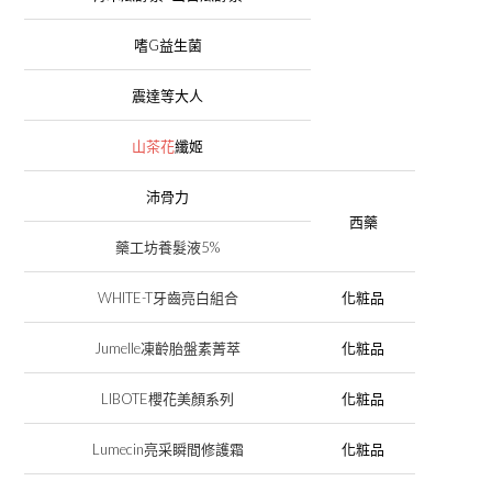
G
嗜
益生菌
震達等大人
山茶花
纖姬
沛骨力
西藥
5%
藥工坊養髮液
WHITE-T
牙齒亮白組合
化粧品
Jumelle
凍齡胎盤素菁萃
化粧品
LIBOTE
櫻花美顏系列
化粧品
Lumecin
亮采瞬間修護霜
化粧品