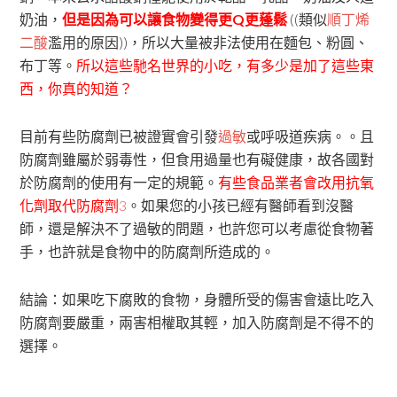
奶油，
但是因為可以讓食物變得更Q更蓬鬆
((類似
順丁烯
二酸
濫用的原因))，所以大量被非法使用在麵包、粉圓、
布丁等。
所以這些馳名世界的小吃，有多少是加了這些東
西，你真的知道？
目前有些防腐劑已被證實會引發
過敏
或呼吸道疾病。。且
防腐劑雖屬於弱毒性，但食用過量也有礙健康，故各國對
於防腐劑的使用有一定的規範。
有些食品業者會改用抗氧
化劑取代防腐劑
3
。如果您的小孩已經有醫師看到沒醫
師，還是解決不了過敏的問題，也許您可以考慮從食物著
手，也許就是食物中的防腐劑所造成的。
結論：如果吃下腐敗的食物，身體所受的傷害會遠比吃入
防腐劑要嚴重，兩害相權取其輕，加入防腐劑是不得不的
選擇。