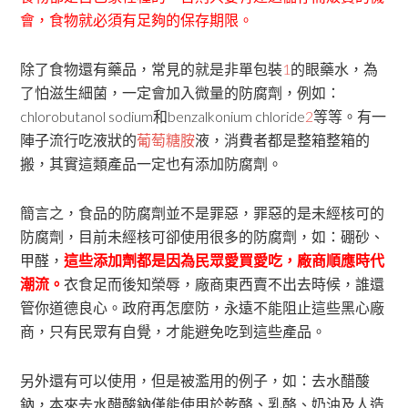
會，食物就必須有足夠的保存期限。
除了食物還有藥品，常見的就是非單包裝
1
的眼藥水，為
了怕滋生細菌，一定會加入微量的防腐劑，例如：
chlorobutanol sodium和benzalkonium chloride
2
等等。有一
陣子流行吃液狀的
葡萄糖胺
液，消費者都是整箱整箱的
搬，其實這類產品一定也有添加防腐劑。
簡言之，食品的防腐劑並不是罪惡，罪惡的是未經核可的
防腐劑，目前未經核可卻使用很多的防腐劑，如：硼砂、
甲醛，
這些添加劑都是因為民眾愛買愛吃，廠商順應時代
潮流。
衣食足而後知榮辱，廠商東西賣不出去時候，誰還
管你道德良心。政府再怎麼防，永遠不能阻止這些黑心廠
商，只有民眾有自覺，才能避免吃到這些產品。
另外還有可以使用，但是被濫用的例子，如：去水醋酸
鈉，本來去水醋酸鈉僅能使用於乾酪、乳酪、奶油及人造