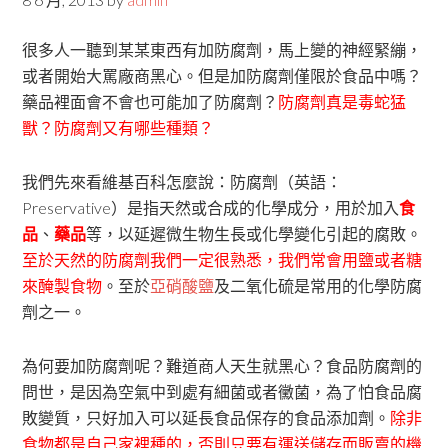
很多人一聽到某某東西有加防腐劑，馬上變的神經緊繃，
或者開始大罵廠商黑心。但是加防腐劑僅限於食品中嗎？
藥品裡面會不會也可能加了防腐劑？
防腐劑真是毒蛇猛
獸？防腐劑又有哪些種類？
我們先來看維基百科怎麼說：防腐劑（英語：
Preservative）是指天然或合成的化學成分，用於加入
食
品
、
藥品
等，以延遲微生物生長或化學變化引起的腐敗。
至於天然的防腐劑我們一定很熟悉，我們常會用鹽或者糖
來醃製食物
。至於
亞硝酸鹽
及二氧化硫是常用的化學防腐
劑之一。
為何要加防腐劑呢？難道商人天生就黑心？食品防腐劑的
問世，是因為空氣中到處有細菌或者黴菌，為了怕食品腐
敗變質，只好加入可以延長食品保存的食品添加劑。
除非
食物都是自己家裡種的，否則只要有運送儲存而販賣的機