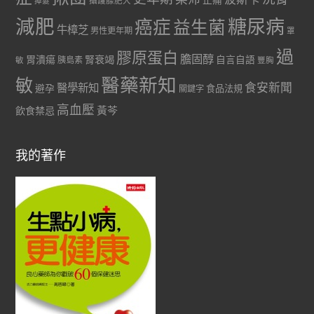
掉髮
攝護腺肥大
減肥
糖尿病
癌症
益生菌
牛樟芝
男性更年期
罩
過
膠原蛋白
膽固醇
胃潰瘍
腎衰竭
自言自語
胰島素
敏
豐胸
醫藥新知
敏
食安新聞
醫學新知
避孕
食品法規
關鍵字
高血壓
黃芩
飲食禁忌
我的著作