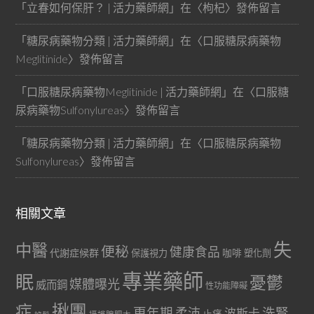
「
立春如何保肝？ | 活力藥師網
」在〈
枸杞
〉發佈留言
「
糖尿病藥物分類 | 活力藥師網
」在〈
口服糖尿病藥物
Meglitinide
〉發佈留言
「
口服糖尿病藥物Meglitinide | 活力藥師網
」在〈
口服糖
尿病藥物Sulfonylureas
〉發佈留言
「
糖尿病藥物分類 | 活力藥師網
」在〈
口服糖尿病藥物
Sulfonylureas
〉發佈留言
相關文章
失
中醫
便秘
健康食品
代謝症候群
咖啡
保護視力
塑化劑
專業藥師
眠
憂鬱
媒體曝光
威而鋼
性功能障礙
症
揪團
更年期
洗腎
柔沛
波斯卡
止痛