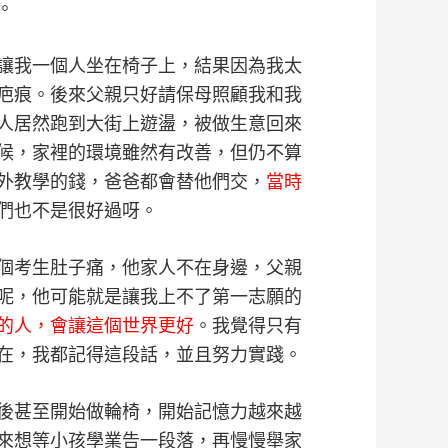
。
讓我一個人坐在椅子上，結果因為我太
疤痕。後來父親只好請保母照顧我和我
人居然跑到大街上遊盪，被做生意回來
候，家裡的環境雖然有改善，但仍不算
外教學的錢，爸爸都會替他們交，
當時
們也不是很好過呀。
個考生肚子痛，他家人不在身邊，父親
呢，他可能就是讓我上不了第一志願的
的人，會讓這個世界更好
。我覺得只有
在，我都記得這段話，並且努力實踐。
後甚至開始做輪椅，開始記憶力越來越
來想等小孩學業告一段落，再慢慢舉家