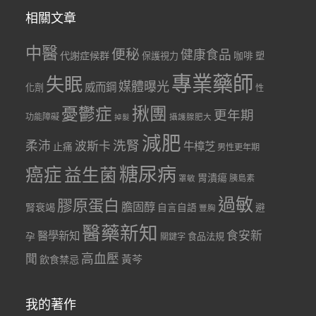
相關文章
中醫
便秘
健康食品
代謝症候群
咖啡
保護視力
塑
專業藥師
失眠
媒體曝光
威而鋼
化劑
性
憂鬱症
揪團
更年期
功能障礙
掉髮
攝護腺肥大
減肥
洗腎
柔沛
波斯卡
牛樟芝
止痛
男性更年期
糖尿病
癌症
益生菌
胃潰瘍
胰島素
罩敏
過敏
膠原蛋白
膽固醇
腎衰竭
自言自語
避
豐胸
醫藥新知
食安新
醫學新知
孕
食品法規
關鍵字
聞
高血壓
黃芩
飲食禁忌
我的著作