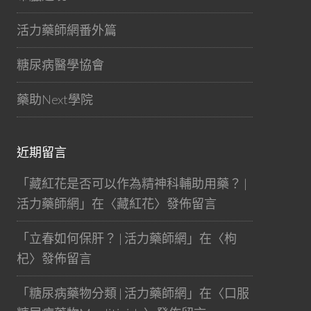
活力藥師網番外篇
糖尿病醫學協會
藥助Next學院
近期留言
「
藏紅花是否可以作為精神科輔助用藥？ |
活力藥師網
」在〈
藏紅花
〉發佈留言
「
立春如何保肝？ | 活力藥師網
」在〈
枸
杞
〉發佈留言
「
糖尿病藥物分類 | 活力藥師網
」在〈
口服