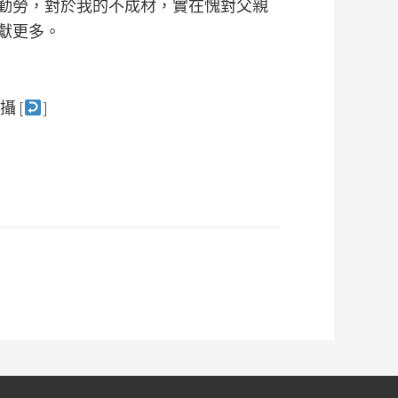
勤勞，對於我的不成材，實在愧對父親
獻更多。
 [
]