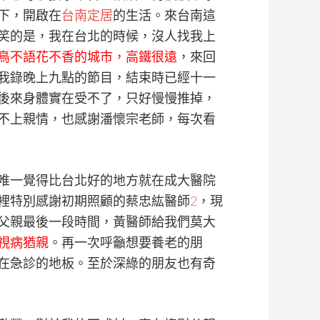
下，開啟在
台南定居
的生活。來台南這
笑的是，我在台北的時候，沒人找我上
鳥不語花不香的城市，高鐵很遠
，來回
我錄晚上九點的節目，結束時已經十一
後來身體實在受不了，只好慢慢推掉，
不上親情，也感謝潘懷宗老師，每次看
唯一覺得比台北好的地方就在成大醫院
裡特別感謝初期照顧的蔡忠紘醫師
2
，現
父親最後一段時間，黃醫師給我們莫大
視病猶親
。再一次呼籲想要養老的朋
在急診的地板。至於深綠的朋友也有奇