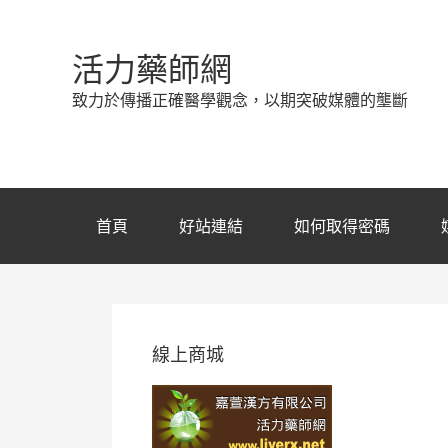
活力藥師網
致力於傳播正確醫學觀念，以期突破媒體的壟斷
首頁
好站連結
如何取得密碼
線上商城