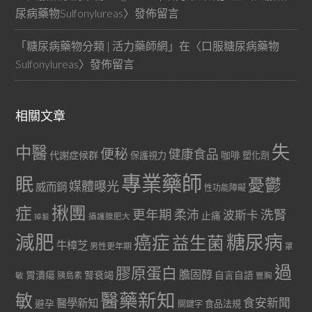
尿病藥物Sulfonylureas
〉發佈留言
「
糖尿病藥物分類 | 活力藥師網
」在〈
口服糖尿病藥物
Sulfonylureas
〉發佈留言
相關文章
失
中醫
便秘
健康食品
代謝症候群
咖啡
保護視力
塑化劑
專業藥師
眠
憂鬱
媒體曝光
威而鋼
性功能障礙
症
揪團
更年期
洗腎
柔沛
波斯卡
止痛
掉髮
攝護腺肥大
減肥
糖尿病
癌症
益生菌
牛樟芝
男性更年期
罩
過
膠原蛋白
膽固醇
胃潰瘍
腎衰竭
自言自語
胰島素
敏
豐胸
醫藥新知
敏
食安新聞
醫學新知
避孕
食品法規
關鍵字