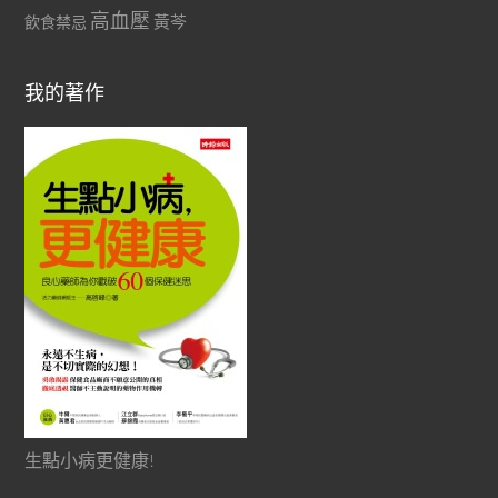
高血壓
黃芩
飲食禁忌
我的著作
生點小病更健康!