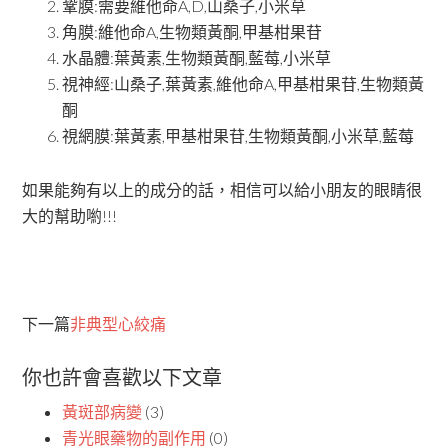
鞏膜:需要維他命A,D,山桑子,小米草
角膜:維他命A,生物類黃酮,甲基柑果苷
水晶體:葉黃素,生物類黃酮,藍莓,小米草
視神經:山桑子,葉黃素,維他命A,甲基柑果苷,生物類黃
酮
視網膜:葉黃素,甲基柑果苷,生物類黃酮,小米草,藍莓
如果能夠有以上的成分的話，相信可以給小朋友的眼睛很
大的幫助喲!!!
下一篇
非典型心絞痛
你也許會喜歡以下文章
黃斑部病變
(3)
青光眼藥物的副作用
(0)