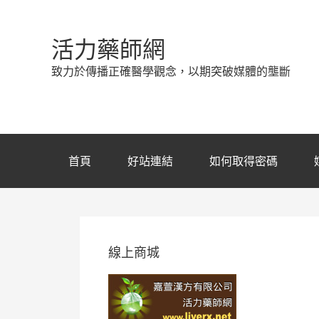
活力藥師網
致力於傳播正確醫學觀念，以期突破媒體的壟斷
首頁
好站連結
如何取得密碼
線上商城