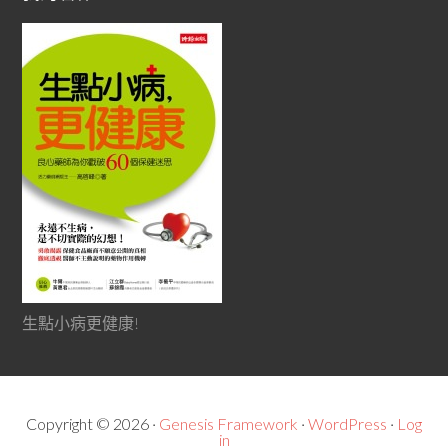
生點小病更健康!
Copyright © 2026 ·
Genesis Framework
·
WordPress
·
Log
in