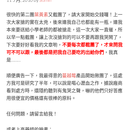
很快的第二團
葉黃素
又截團了，請大家開始交錢囉！上一
次大家搶的實在太兇，後來連我自己也都能有一瓶，連我
本來要送給小學老師的都被搶走，這一次大家一直催，所
以早一點截團，讓上次沒搶到的可以不要再跟我哭鬧了，
下次要好好看我的文章喲，
不要每次都截團了，才來問我
可不可以跟，最後都是把我自己要吃的出給你們
，我真
是………
順便廣告一下，我最得意的
蔓越莓
產品開始揪團了，這處
方我可是研究了半年，可以說是嘔心瀝血之作，據說廠商
看到處方時，還隱約聽到有鬼哭之聲，嚇的他們只好答應
用很便宜的價格還有很棒的原料。
任何問題，請留言給我！
或者上高藥師的臉書：