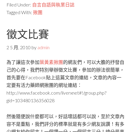
Filed Under:
自言自語與執業日誌
Tagged With:
揪團
徵文比賽
2 5 月, 2010
by
admin
為了讓這次參加
葉黃素
揪團
的網友們，可以大膽的抒發自
己的心得，我們特別舉辦徵文比賽，參加的辦法很簡單，
首先要在Facebook貼上這篇文章的連結，文章的內容一
定要有活力藥師網揪團的網址連結：
http://www.facebook.com/liverxnet#!/group.php?
gid=103480136356028
然後隨便說什麼都可以，好話壞話都可以說，至於文章內
容不是重點，我們評分的標準就是有多少網友說讚！有多
少網友給你留言！一個讚一分，一個留言三分！總分最高