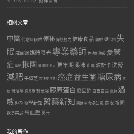
Sulfonylureas
〉發佈留言
相關文章
失
中醫
便秘
健康食品
代謝症候群
咖啡
保護視力
塑化劑
專業藥師
眠
憂鬱
媒體曝光
威而鋼
性功能障礙
症
揪團
更年期
洗腎
柔沛
波斯卡
止痛
掉髮
攝護腺肥大
減肥
糖尿病
癌症
益生菌
牛樟芝
男性更年期
罩
過
膠原蛋白
膽固醇
胃潰瘍
腎衰竭
自言自語
胰島素
敏
豐胸
醫藥新知
敏
食安新聞
醫學新知
避孕
食品法規
關鍵字
高血壓
黃芩
飲食禁忌
我的著作