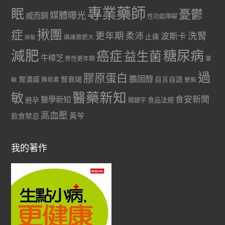
專業藥師
眠
憂鬱
媒體曝光
威而鋼
性功能障礙
症
揪團
更年期
洗腎
柔沛
波斯卡
止痛
掉髮
攝護腺肥大
減肥
糖尿病
癌症
益生菌
牛樟芝
男性更年期
罩
過
膠原蛋白
膽固醇
胃潰瘍
腎衰竭
自言自語
胰島素
敏
豐胸
醫藥新知
敏
食安新聞
醫學新知
避孕
食品法規
關鍵字
高血壓
黃芩
飲食禁忌
我的著作