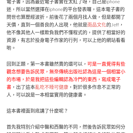
電子書，因為最近電子書實在太紅了呀，自己是iphone
迷，所以當然選擇在iphone的平台發表囉，這本電子書的
問世也算歷經波折，前後花了兩個月找人做，但是都開了
天價，直到一個善良的人出現，他就是
雨品文化
的Jeff，
他不像其他人一樣欺負我們不懂程式的，提供了相當好的
資源，有志於投身電子作家的行列，可以上他的網站看看
喲。
回到正題，第一本書雖然賣的還可以，
可是一直覺得有些
觀念想要告訴民眾，無奈傳統出版社認為這是一個相當小
的市場，於是我把這些編輯認為冷門的東西，寫成電子
書
，出了這本
亂吃不睡可健康
，對於很多作息不正常的
人，可以說是一本相當實用的健康書。
這本書裡面到底講了什麼呢？
首先我特別介紹中醫和西醫的不同，然後告訴民眾如何分