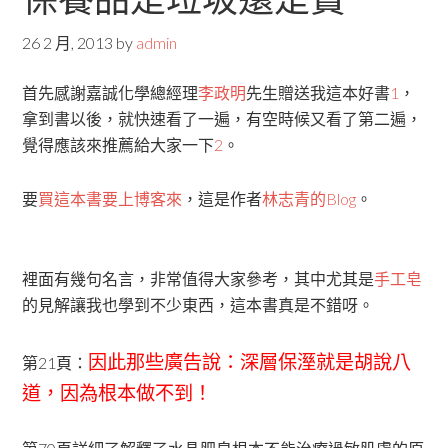
26 2 月, 2013
by
admin
首先感謝嘉誠化學總經理
李政明
先生贈送我這本好書
1
，
拿到書以後，就快速看了一遍，有空時候又看了第二遍，
覺得應該來推薦給大家一下
2
。
要
買這本書要上博客來
，這是作者
林志青的Blog
。
裡面有幾句名言，非常值得大家參考，其中尤其是
手工皂
的見解讓我也學到不少東西，這本書真是不錯呀。
因此那些廣告說：深層保溼就是胡說八
第21頁：
道，因為根本做不到！