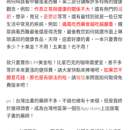
辨何時該看中醫或者西醫。第二部分講解許多特殊的健康
觀念，例如：
作息正常與健康的關係不大
！還有熱門的
減
肥
，懷孕，育兒，
憂鬱症
等等。還有最特別就是一些日常
生活中常見的疾病，例如：
痛風吃西藥會越吃越嚴重
，糖
尿病看西醫最後還是得洗腎，最後教您如何挑選市面上琳
琅滿目的健康食品，天呀，這麼好康的書，一本只要賣你
多少？十美金？不用！五美金！也不用！
就只要賣你1.99美金啦！比星巴克的咖啡還便宜，差不多
等於本來要漲的健保費，請大家快點來捧場吧，
如果您不
願意花錢，那也是有辦法的啦
，請
寫信
來問我如何取得免
費版本吧！
ps：台灣出書的藥師不多，不過也總有十來個，但是我終
於搶得頭香，成為台灣地區第一個在App store上出版電
子書的藥師！