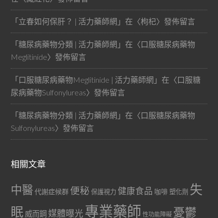
「
立春如何保肝？ | 活力藥師網
」在〈
枸杞
〉發佈留言
「
糖尿病藥物分類 | 活力藥師網
」在〈
口服糖尿病藥物
Meglitinide
〉發佈留言
「
口服糖尿病藥物Meglitinide | 活力藥師網
」在〈
口服糖
尿病藥物Sulfonylureas
〉發佈留言
「
糖尿病藥物分類 | 活力藥師網
」在〈
口服糖尿病藥物
Sulfonylureas
〉發佈留言
相關文章
失
中醫
便秘
健康食品
代謝症候群
咖啡
保護視力
塑化劑
專業藥師
眠
憂鬱
媒體曝光
威而鋼
性功能障礙