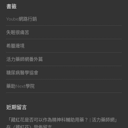
書籤
Yoube網路行銷
失眠很痛苦
希臘邊境
活力藥師網番外篇
糖尿病醫學協會
藥助Next學院
近期留言
「
藏紅花是否可以作為精神科輔助用藥？ | 活力藥師網
」
在〈
藏紅花
〉發佈留言