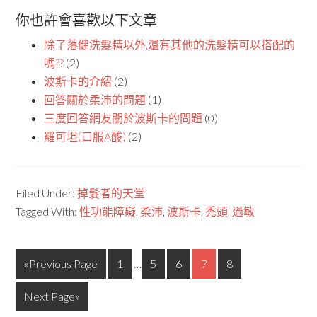
你也許會喜歡以下文章
除了落健洗髮精以外,還有其他的洗髮精可以搭配的
嗎??
(2)
波斯卡的介紹
(2)
回答關於柔沛的問題
(1)
三度回答網友關於波斯卡的問題
(0)
羅可坦(口服A酸)
(2)
Filed Under:
掉髮者的天堂
Tagged With:
性功能障礙
,
柔沛
,
波斯卡
,
禿頭
,
過敏
«Previous Page
1
…
5
6
7
8
Next Page»