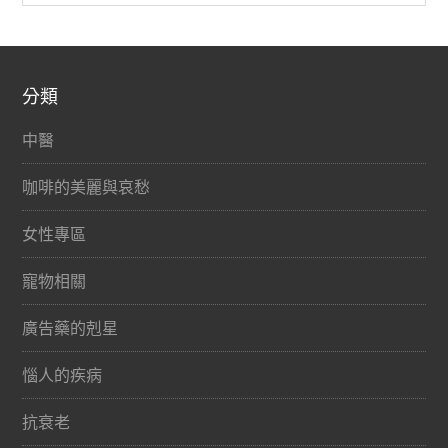
分類
中醫
咖啡的美麗與哀愁
女性專區
寵物相關
廣告藥的剋星
惱人的疾病
抗衰老