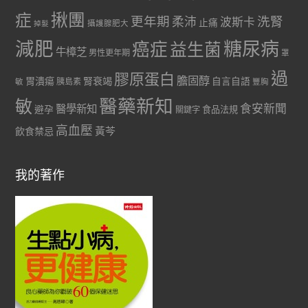
症
揪團
更年期
洗腎
柔沛
波斯卡
止痛
掉髮
攝護腺肥大
減肥
糖尿病
癌症
益生菌
牛樟芝
男性更年期
罩
過
膠原蛋白
膽固醇
胃潰瘍
腎衰竭
自言自語
胰島素
敏
豐胸
醫藥新知
敏
食安新聞
醫學新知
避孕
食品法規
關鍵字
高血壓
黃芩
飲食禁忌
我的著作