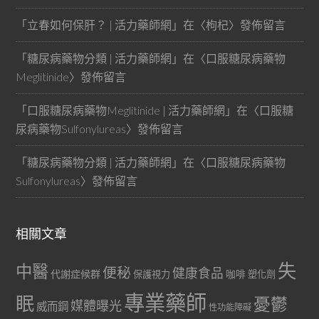
「
立春如何保肝？ | 活力藥師網
」在〈
枸杞
〉發佈留言
「
糖尿病藥物分類 | 活力藥師網
」在〈
口服糖尿病藥物
Meglitinide
〉發佈留言
「
口服糖尿病藥物Meglitinide | 活力藥師網
」在〈
口服糖
尿病藥物Sulfonylureas
〉發佈留言
「
糖尿病藥物分類 | 活力藥師網
」在〈
口服糖尿病藥物
Sulfonylureas
〉發佈留言
相關文章
失
中醫
便秘
健康食品
代謝症候群
咖啡
保護視力
塑化劑
專業藥師
眠
憂鬱
媒體曝光
威而鋼
性功能障礙