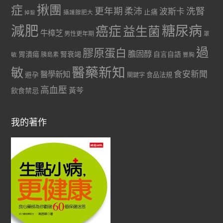
症
揪團
更年期
洗腎
柔沛
波斯卡
止痛
掉髮
攝護腺肥大
減肥
糖尿病
癌症
益生菌
牛樟芝
男性更年期
罩
過
膠原蛋白
膽固醇
胃潰瘍
腎衰竭
自言自語
胰島素
敏
豐胸
醫藥新知
敏
食安新聞
醫學新知
避孕
食品法規
關鍵字
高血壓
黃芩
飲食禁忌
我的著作