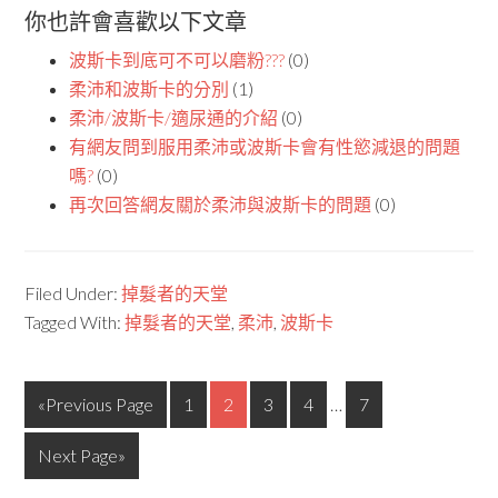
你也許會喜歡以下文章
波斯卡到底可不可以磨粉???
(0)
柔沛和波斯卡的分別
(1)
柔沛/波斯卡/適尿通的介紹
(0)
有網友問到服用柔沛或波斯卡會有性慾減退的問題
嗎?
(0)
再次回答網友關於柔沛與波斯卡的問題
(0)
Filed Under:
掉髮者的天堂
Tagged With:
掉髮者的天堂
,
柔沛
,
波斯卡
«Previous Page
1
2
3
4
…
7
Next Page»