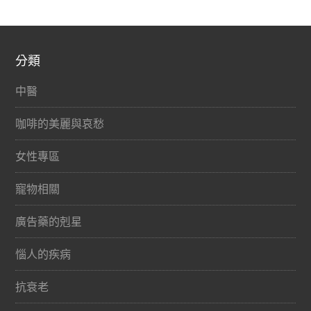
分類
中醫
咖啡的美麗與哀愁
女性專區
寵物相關
廣告藥的剋星
惱人的疾病
抗衰老