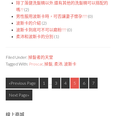
除了落健洗髮精以外,還有其他的洗髮精可以搭配的
嗎??
(2)
男性服用波斯卡時，可否讓妻子懷孕???
(0)
波斯卡的介紹
(2)
波斯卡到底可不可以磨粉???
(0)
柔沛和波斯卡的分別
(1)
Filed Under:
掉髮者的天堂
Tagged With:
Proscar
,
掉髮
,
柔沛
,
波斯卡
«Previous Page
1
…
3
4
5
6
7
Next Page»
線上商城