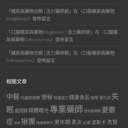
「
糖尿病藥物分類 | 活力藥師網
」在〈
口服糖尿病藥物
Meglitinide
〉發佈留言
「
口服糖尿病藥物Meglitinide | 活力藥師網
」在〈
口服糖
尿病藥物Sulfonylureas
〉發佈留言
「
糖尿病藥物分類 | 活力藥師網
」在〈
口服糖尿病藥物
Sulfonylureas
〉發佈留言
相關文章
失
中醫
便秘
健康食品
代謝症候群
咖啡
保護視力
塑化劑
專業藥師
眠
憂鬱
媒體曝光
威而鋼
性功能障礙
症
揪團
更年期
洗腎
柔沛
波斯卡
止痛
掉髮
攝護腺肥大