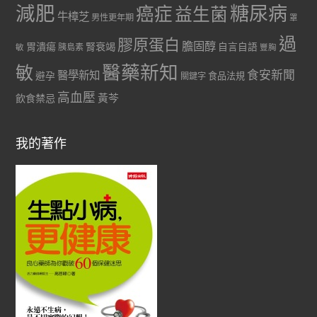
減肥
糖尿病
癌症
益生菌
牛樟芝
男性更年期
罩
過
膠原蛋白
膽固醇
胃潰瘍
腎衰竭
自言自語
胰島素
敏
豐胸
醫藥新知
敏
食安新聞
醫學新知
避孕
食品法規
關鍵字
高血壓
黃芩
飲食禁忌
我的著作