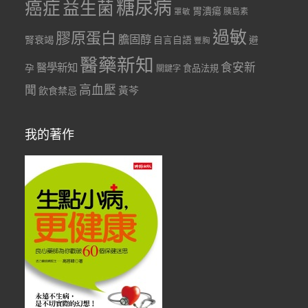
糖尿病
癌症
益生菌
胃潰瘍
胰島素
罩敏
過敏
膠原蛋白
膽固醇
腎衰竭
自言自語
避
豐胸
醫藥新知
食安新
醫學新知
孕
食品法規
關鍵字
聞
高血壓
黃芩
飲食禁忌
我的著作