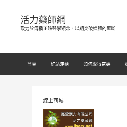
活力藥師網
致力於傳播正確醫學觀念，以期突破媒體的壟斷
首頁
好站連結
如何取得密碼
線上商城