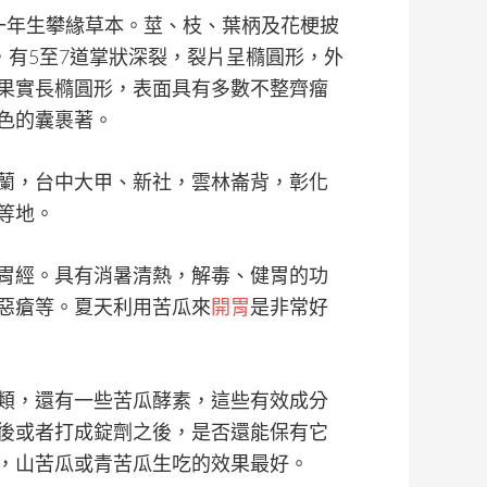
一年生攀緣草本。莖、枝、葉柄及花梗披
，有5至7道掌狀深裂，裂片呈橢圓形，外
果實長橢圓形，表面具有多數不整齊瘤
色的囊裹著。
蘭，台中大甲、新社，雲林崙背，彰化
等地。
胃經。具有消暑清熱，解毒、健胃的功
惡瘡等。夏天利用苦瓜來
開胃
是非常好
類，還有一些苦瓜酵素，這些有效成分
後或者打成錠劑之後，是否還能保有它
，山苦瓜或青苦瓜生吃的效果最好。