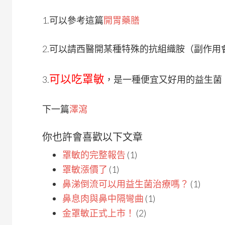
1.可以參考這篇
開胃藥膳
2.可以請西醫開某種特殊的抗組織胺（副作
可以吃罩敏
3.
，是一種便宜又好用的益生菌
下一篇
澤瀉
你也許會喜歡以下文章
罩敏的完整報告
(1)
罩敏漲價了
(1)
鼻涕倒流可以用益生菌治療嗎？
(1)
鼻息肉與鼻中隔彎曲
(1)
金罩敏正式上市！
(2)