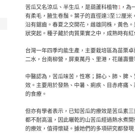
苦瓜又名涼瓜、半生瓜，是葫蘆科植物
1
，為
有柔毛，腋生卷鬚。葉子的直徑達3至12厘米
沿有鋸齒。春夏之交開花，雌雄同株，黃色。
狀突起。種子藏於肉質果實之中，成熟時有紅
台灣一年四季均能生產，主要栽培區為苗栗卓
二水，台南柳營，屏東萬丹、里港，花蓮壽豐
中醫認為，苦瓜味苦，性寒；歸心、肺、脾、
效。主要用於發熱、中暑、痢疾、目赤疼痛、
的食療。
但亦有學者表示，已知苦瓜的療效是苦瓜素三
都不耐高溫，因此曬乾的山苦瓜經過熱水煮開
的療效，值得懷疑。據她們的多項研究都發現