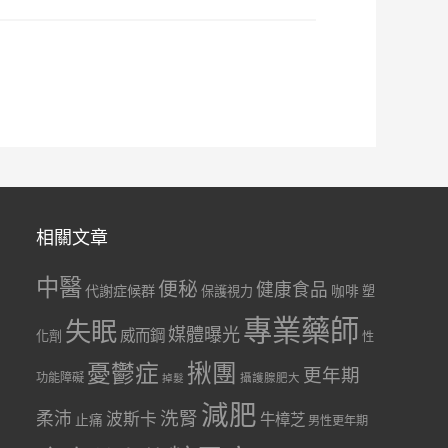
相關文章
中醫
便秘
健康食品
代謝症候群
咖啡
保護視力
塑
專業藥師
失眠
媒體曝光
威而鋼
化劑
性
憂鬱症
揪團
更年期
功能障礙
掉髮
攝護腺肥大
減肥
洗腎
柔沛
波斯卡
牛樟芝
止痛
男性更年期