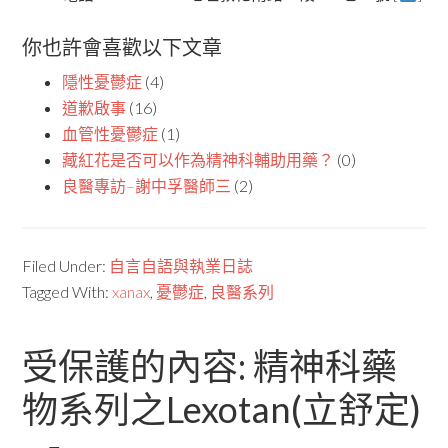
你也許會喜歡以下文章
隱性憂鬱症
(4)
道歉啟事
(16)
血管性憂鬱症
(1)
藏紅花是否可以作為精神科輔助用藥？
(0)
良醫專訪–謝中孚醫師三
(2)
Filed Under:
自言自語與執業日誌
Tagged With:
xanax
,
憂鬱症
,
良醫系列
受保護的內容: 精神科藥
物系列之Lexotan(立舒定)