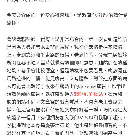
今天要介紹的一位身心科醫師
1
，是敦南心診所
2
的賴仕涵
醫師．
會認識賴醫師，實際上是非常巧合的，第一次看到這診所
是因為去參加若水舉辦的課程，我從信義路走往基隆路
上，走到靠近和平東路的時候，看到招牌，發現在居然診
所開在巷子裡，當時就覺得這醫師有意思，雖然開在這種
地段，巷子會比較便宜，但是這樣不容易看見，應該開在
馬路這邊的二樓，能見度高，又有隱私，對於這方面的病
人可能會比較好；後來在網站上的Adsense廣告，也常出
現賴醫師的廣告，就好奇點進去
賴醫師的網站
，發現和一
般的網站不同，文章寫的很有質感，不會有老王賣瓜之
嫌，但是當時並沒有仔細把文章好好看一遍，巧的就是大
約過了一個月，有個網友加入我的ＭＳＮ和我聊了起來，
然後提到他本身是憂鬱症患者，他也是給賴醫師看的，不
過是在其他的地方看自費的門診．對賴醫師開始產生興