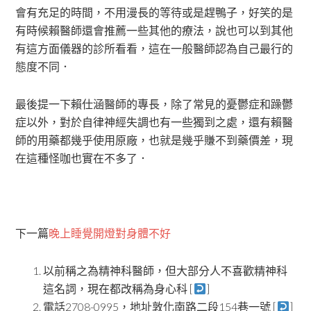
會有充足的時間，不用漫長的等待或是趕鴨子，好笑的是
有時候賴醫師還會推薦一些其他的療法，說也可以到其他
有這方面儀器的診所看看，這在一般醫師認為自己最行的
態度不同．
最後提一下賴仕涵醫師的專長，除了常見的憂鬱症和躁鬱
症以外，對於自律神經失調也有一些獨到之處，還有賴醫
師的用藥都幾乎使用原廠，也就是幾乎賺不到藥價差，現
在這種怪咖也實在不多了．
下一篇
晚上睡覺開燈對身體不好
以前稱之為精神科醫師，但大部分人不喜歡精神科
這名詞，現在都改稱為身心科 [
]
電話2708-0995，地址敦化南路二段154巷一號 [
]