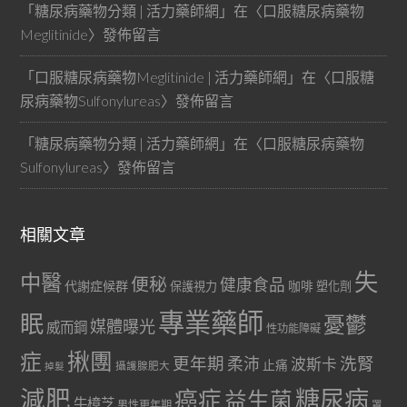
「
糖尿病藥物分類 | 活力藥師網
」在〈
口服糖尿病藥物
Meglitinide
〉發佈留言
「
口服糖尿病藥物Meglitinide | 活力藥師網
」在〈
口服糖
尿病藥物Sulfonylureas
〉發佈留言
「
糖尿病藥物分類 | 活力藥師網
」在〈
口服糖尿病藥物
Sulfonylureas
〉發佈留言
相關文章
失
中醫
便秘
健康食品
代謝症候群
咖啡
保護視力
塑化劑
專業藥師
眠
憂鬱
媒體曝光
威而鋼
性功能障礙
症
揪團
更年期
洗腎
柔沛
波斯卡
止痛
掉髮
攝護腺肥大
減肥
糖尿病
癌症
益生菌
牛樟芝
男性更年期
罩