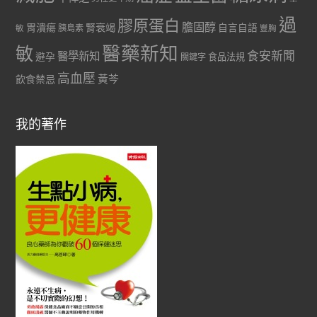
過
膠原蛋白
膽固醇
胃潰瘍
腎衰竭
自言自語
胰島素
敏
豐胸
醫藥新知
敏
食安新聞
醫學新知
避孕
食品法規
關鍵字
高血壓
黃芩
飲食禁忌
我的著作