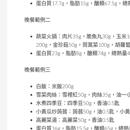
蛋白質17.7g，脂肪15g，醣類67.5g，總
晚餐範例二
蔬菜火鍋：肉片35g，脆魚丸30g，玉米1
200g，金珍菇50g，茼蒿菜100g，胡蘿蔔
蛋白質23g，脂肪8g，醣類74g，總熱量4
晚餐範例三
白飯：米飯200g
雪菜肉絲：雪裡紅50g，肉絲35g，油一
水煮四季豆：四季豆50g，香油0.5匙
小黃瓜炒蒟蒻：蒟蒻50g，油0.5匙，小黃
高麗菜湯：高麗菜50g，香油0.5匙
蛋白質16g，脂肪15.5g，醣類65g，總熱