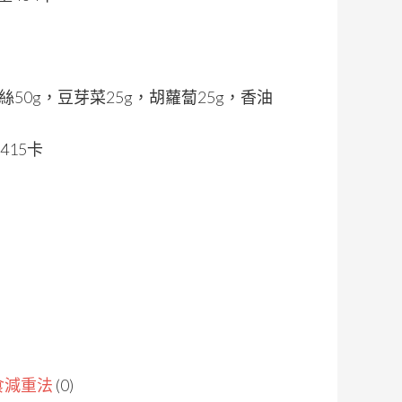
絲50g，豆芽菜25g，胡蘿蔔25g，香油
415卡
食減重法
(0)