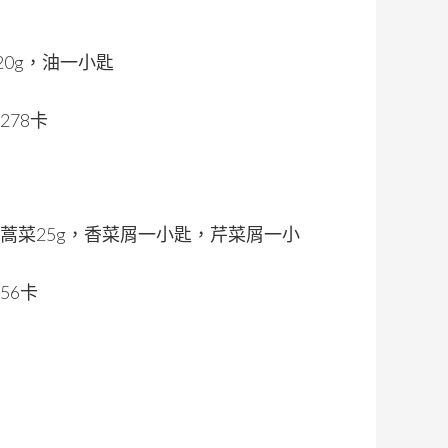
20g，油一小匙
278卡
，茼蒿菜25g，香菜屑一小匙，芹菜屑一小
56卡