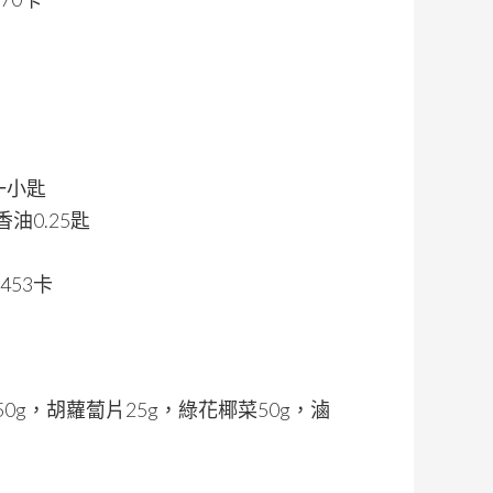
一小匙
油0.25匙
453卡
50g，胡蘿蔔片25g，綠花椰菜50g，滷