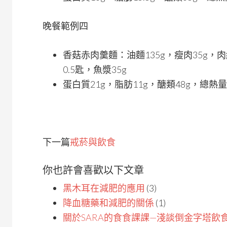
晚餐範例四
香菇赤肉羹麵：油麵135g，瘦肉35g，肉
0.5匙，魚漿35g
蛋白質21g，脂肪11g，醣類48g，總熱量
下一篇
戒菸與飲食
你也許會喜歡以下文章
黑木耳在減肥的應用
(3)
降血糖藥和減肥的關係
(1)
關於SARA的食食課課—淺談倒金字塔飲