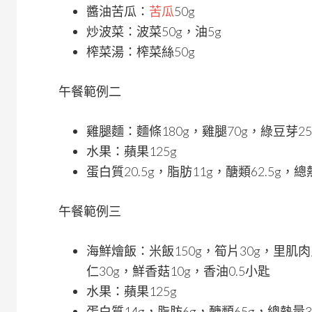
醬油苦瓜：
苦瓜
50g
炒波菜：波菜50g，油5g
榨菜湯：榨菜絲50g
午餐範例二
雞腿麵：麵條180g，雞腿70g，綠豆芽2
水果：蘋果125g
蛋白質20.5g，脂肪11g，醣類62.5g，總
午餐範例三
海鮮燴飯：米飯150g，筍片30g，里肌肉
仁30g，鮮香菇10g，香油0.5小匙
水果：蘋果125g
蛋白質14g，脂肪6g，醣類65g，總熱量3