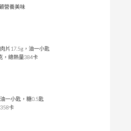
顧營養美味
片17.5g，油一小匙
克，總熱量384卡
，油一小匙，糖0.5匙
358卡