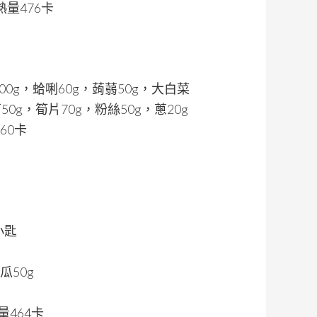
熱量476卡
00g，蛤唎60g，蒟蒻50g，大白菜
50g，筍片70g，粉絲50g，蔥20g
60卡
小匙
瓜50g
量464卡