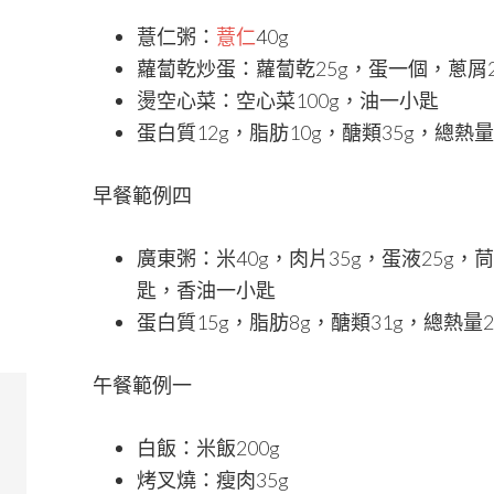
薏仁粥：
薏仁
40g
蘿蔔乾炒蛋：蘿蔔乾25g，蛋一個，蔥屑
燙空心菜：空心菜100g，油一小匙
蛋白質12g，脂肪10g，醣類35g，總熱量
早餐範例四
廣東粥：米40g，肉片35g，蛋液25g
匙，香油一小匙
蛋白質15g，脂肪8g，醣類31g，總熱量2
午餐範例一
白飯：米飯200g
烤叉燒：瘦肉35g