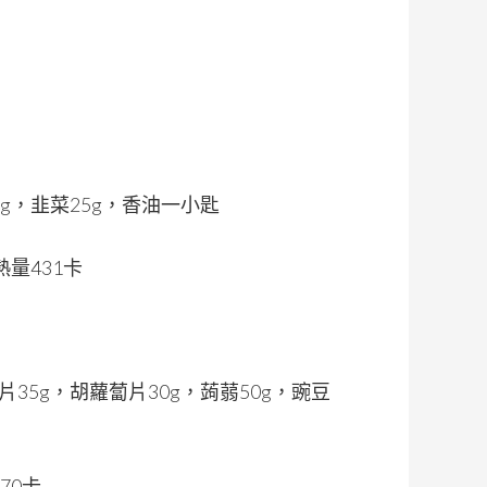
5g，韭菜25g，香油一小匙
熱量431卡
片35g，胡蘿蔔片30g，蒟蒻50g，豌豆
70卡