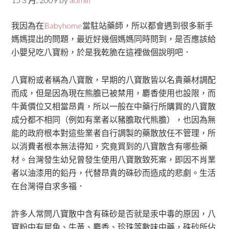
我因為在
Babyhome
當駐站藥師，所以都會遇到很多新手
媽媽提出的問題，最近好幾個媽媽同時問到，是否應該給
小嬰兒吃八寶粉，於是我乾脆在這裡做個說明吧．
八寶粉或者稱為八寶散，早期的八寶散皆以名貴藥材調配
而成，但是因為現在熊膽已被禁用，麝香使用也設限，而
牛黃價位又相當昂貴，所以一般在中藥行所購買的八寶散
成分都不相同（例如有業者以豬膽取代熊膽），也因為無
能的政府根本對這些業者自行調製的藥散放任不管理，所
以消費者根本無法得知，究竟買到的八寶散含有哪些藥
材。台灣發生幼兒曾發生使用八寶散致死案，即因不肖業
者以油漆用的鉛丹，代替昂貴的硃砂而造成的悲劇。生活
在台灣得自求多福．
許多人常問八寶散中含有硃砂是否就是汞中毒的原因，八
寶粉中有犀角、牛黃、麝香、珍珠等數味中藥，硃砂所佔