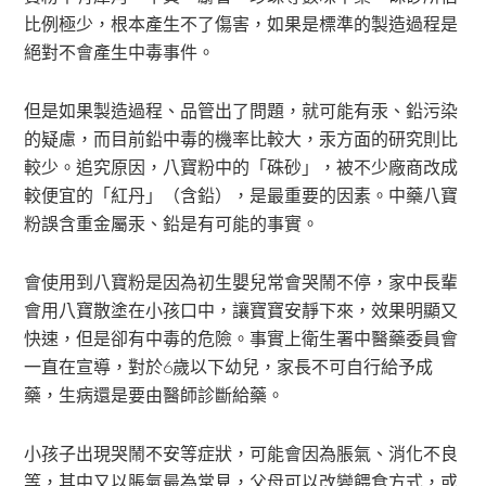
比例極少，根本產生不了傷害，如果是標準的製造過程是
絕對不會產生中毒事件。
但是如果製造過程、品管出了問題，就可能有汞、鉛污染
的疑慮，而目前鉛中毒的機率比較大，汞方面的研究則比
較少。追究原因，八寶粉中的「硃砂」，被不少廠商改成
較便宜的「紅丹」（含鉛），是最重要的因素。中藥八寶
粉誤含重金屬汞、鉛是有可能的事實。
會使用到八寶粉是因為初生嬰兒常會哭鬧不停，家中長輩
會用八寶散塗在小孩口中，讓寶寶安靜下來，效果明顯又
快速，但是卻有中毒的危險。事實上衛生署中醫藥委員會
一直在宣導，對於6歲以下幼兒，家長不可自行給予成
藥，生病還是要由醫師診斷給藥。
小孩子出現哭鬧不安等症狀，可能會因為脹氣、消化不良
等，其中又以脹氣最為常見，父母可以改變餵食方式，或