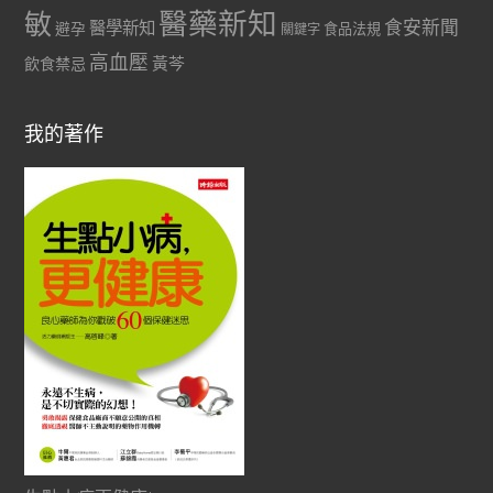
醫藥新知
敏
食安新聞
醫學新知
避孕
食品法規
關鍵字
高血壓
黃芩
飲食禁忌
我的著作