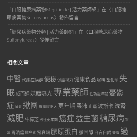
「
口服糖尿病藥物Meglitinide | 活力藥師網
」在〈
口服糖
尿病藥物Sulfonylureas
〉發佈留言
「
糖尿病藥物分類 | 活力藥師網
」在〈
口服糖尿病藥物
Sulfonylureas
〉發佈留言
相關文章
失
中醫
便秘
健康食品
代謝症候群
咖啡
保護視力
塑化劑
專業藥師
眠
憂鬱
媒體曝光
威而鋼
性功能障礙
症
揪團
更年期
洗腎
柔沛
波斯卡
止痛
掉髮
攝護腺肥大
減肥
糖尿病
癌症
益生菌
牛樟芝
男性更年期
罩
過
膠原蛋白
膽固醇
胃潰瘍
腎衰竭
自言自語
胰島素
敏
豐胸