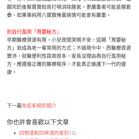
餵完奶後幫寶寶拍背打嗝消除脹氣，更嚴重者可能是腸套
疊，如果單純用八寶散掩蓋病情可能會有嚴重。
別自行濫用「育嬰秘方」
早期醫療資源有限，小兒夜間哭鬧不安，這類「育嬰秘
方」就成為老一輩常用的方式；不過現今中、西醫療資源
豐沛，就醫便利性提高很多，家長沒理由再自行濫用秘
方，應遵循正確的醫療程序，才能真正維護下一代的健
康。
下一篇
免疫系統的簡介
你也許會喜歡以下文章
四物湯和四神湯的差別
(1)