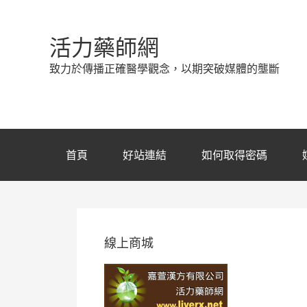
活力藥師網
致力於傳播正確醫學觀念，以期突破媒體的壟斷
首頁
好站連結
如何取得密碼
線上商城