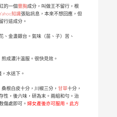
紅的一個
豐胸
成分，叫做王不留行，根
Yahoo知識
張貼訊息，本來不想回應，但
留行這成分。
花、金盞銀台。氣味（苗、子）苦、
，煎成濃汁溫服。很快見效。
錢，水送下。
，桑根白皮十分，川椒三分，
甘草
十分，
存性，後六味，研為末。兩組和勻。治
敷傷處即可。
婦女產後亦可服用。此方