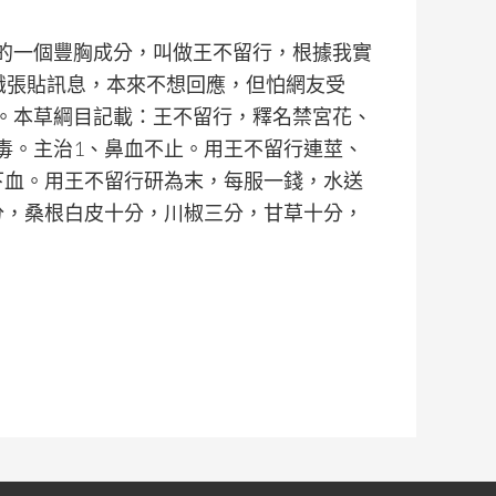
的一個豐胸成分，叫做王不留行，根據我實
知識張貼訊息，本來不想回應，但怕網友受
。本草綱目記載：王不留行，釋名禁宮花、
毒。主治1、鼻血不止。用王不留行連莖、
下血。用王不留行研為末，每服一錢，水送
分，桑根白皮十分，川椒三分，甘草十分，