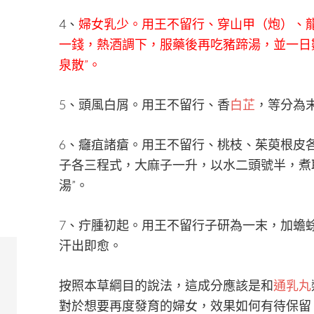
4、
婦女乳少。用王不留行、穿山甲（炮）、
一錢，熱酒調下，服藥後再吃豬蹄湯，並一日
泉散”。
5、頭風白屑。用王不留行、香
白芷
，等分為
6、癰疽諸瘡。用王不留行、桃枝、茱萸根皮
子各三程式，大麻子一升，以水二頭號半，煮
湯”。
7、疔腫初起。用王不留行子研為一末，加蟾
汗出即愈。
按照本草綱目的說法，這成分應該是和
通乳丸
對於想要再度發育的婦女，效果如何有待保留