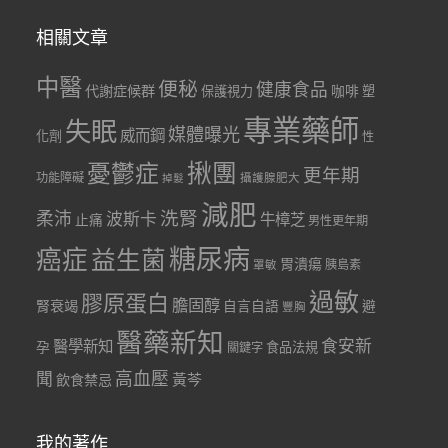
相關文章
中醫
便秘
健康食品
代謝症候群
咖啡
保護視力
塑
專業藥師
失眠
媒體曝光
威而鋼
化劑
性
憂鬱症
揪團
更年期
功能障礙
掉髮
攝護腺肥大
減肥
洗腎
柔沛
波斯卡
牛樟芝
止痛
男性更年期
糖尿病
癌症
益生菌
胃潰瘍
胰島素
罩敏
過敏
膠原蛋白
膽固醇
腎衰竭
自言自語
避
豐胸
醫藥新知
食安新
醫學新知
孕
食品法規
關鍵字
聞
高血壓
黃芩
飲食禁忌
我的著作