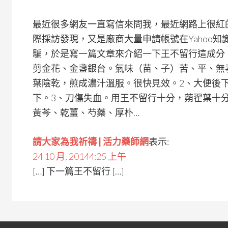
最近很多網友一直寫信來問我，最近網路上很紅
際採訪發現，又是廠商大量申請帳號在Yahoo
騙，於是寫一篇文章來介紹一下王不留行這成分
剪金花、金盞銀台。氣味（苗、子）苦、平、無
葉陰乾，煎成濃汁溫服。很快見效。2、大便後
下。3、刀傷失血。用王不留行十分，蒴翟葉十
黃芩、乾薑、芍藥、厚朴…
請大家為我祈禱 | 活力藥師網
表示:
24 10 月, 20144:25 上午
[…] 下一篇王不留行 […]