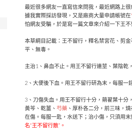
最近很多網友一直寫信來問我，最近網路上很
據我實際採訪發現，又是廠商大量申請帳號在
怕網友受騙，於是寫一篇文章來介紹一下王不
本草綱目記載：王不留行，釋名禁宮花、剪金
平、無毒。
主治1、鼻血不止。用王不留行連莖、葉陰乾
2、大便後下血。用王不留行研為末，每服一
3、刀傷失血。用王不留行十分，蒴翟葉十分
黃芩、乾薑、
芍藥
、厚朴各二分，前三味，燒
在傷。每服一匙，水送下；治小傷，只須用末
名“王不留行散”。