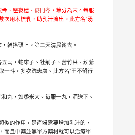
龍骨、瞿麥穗、
麥門冬
，等分為末。每服
數次用木梳乳，助乳汁流出。此方名“湧
末，幹搽頭上。第二天清晨篦去。
各五兩，蛇床子、牡荊子、苦竹葉、蒺藜
取一斗，多次洗患處。此方名“王不留行
蜍和丸，如黍米大。每服一丸，酒送下。
類似的作用，是產婦需要增加乳汁的，
，而且中藥並無單方藥材就可以治療單